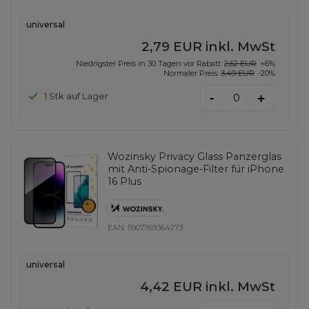
universal
2,79 EUR
inkl. MwSt
Niedrigster Preis in 30 Tagen vor Rabatt:
2,62 EUR
+6%
Normaler Preis:
3,49 EUR
-20%
-
1 Stk auf Lager
+
Wozinsky Privacy Glass Panzerglas
mit Anti-Spionage-Filter für iPhone
16 Plus
EAN:
5907769364273
universal
4,42 EUR
inkl. MwSt