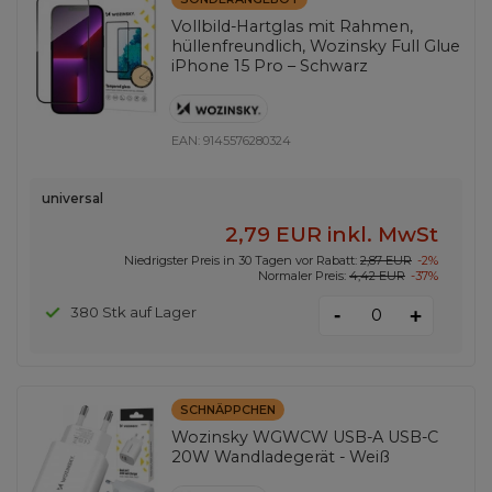
Vollbild-Hartglas mit Rahmen,
hüllenfreundlich, Wozinsky Full Glue
iPhone 15 Pro – Schwarz
EAN:
9145576280324
universal
2,79 EUR
inkl. MwSt
Niedrigster Preis in 30 Tagen vor Rabatt:
2,87 EUR
-2%
Normaler Preis:
4,42 EUR
-37%
-
380 Stk auf Lager
+
SCHNÄPPCHEN
Wozinsky WGWCW USB-A USB-C
20W Wandladegerät - Weiß