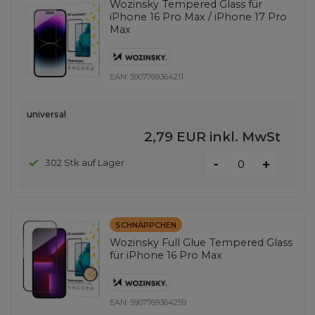
Wozinsky Tempered Glass für
iPhone 16 Pro Max / iPhone 17 Pro
Max
EAN:
5907769364211
universal
2,79 EUR
inkl. MwSt
-
302 Stk auf Lager
+
SCHNÄPPCHEN
Wozinsky Full Glue Tempered Glass
für iPhone 16 Pro Max
EAN:
5907769364259