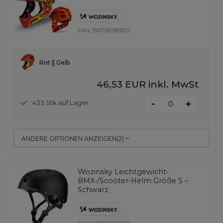
EAN:
5907769381003
Rot || Gelb
46,53 EUR
inkl. MwSt
-
433 Stk auf Lager
+
ANDERE OPTIONEN ANZEIGEN
(
2
)
Wozinsky Leichtgewicht-
BMX-/Scooter-Helm Größe S –
Schwarz