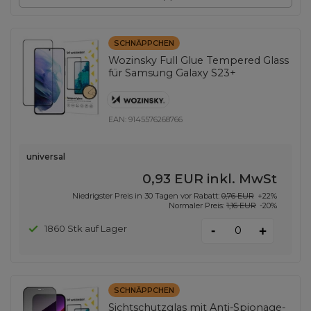
SCHNÄPPCHEN
Wozinsky Full Glue Tempered Glass
für Samsung Galaxy S23+
EAN:
9145576268766
universal
0,93 EUR
inkl. MwSt
Niedrigster Preis in 30 Tagen vor Rabatt:
0,76 EUR
+22%
Normaler Preis:
1,16 EUR
-20%
-
1860 Stk auf Lager
+
SCHNÄPPCHEN
Sichtschutzglas mit Anti-Spionage-