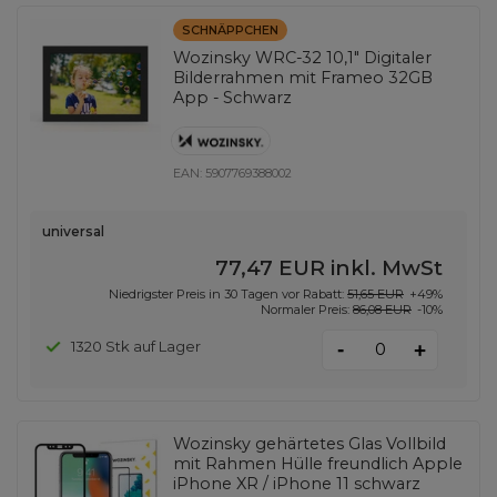
SCHNÄPPCHEN
Wozinsky WRC-32 10,1" Digitaler
Bilderrahmen mit Frameo 32GB
App - Schwarz
EAN:
5907769388002
universal
77,47 EUR
inkl. MwSt
Niedrigster Preis in 30 Tagen vor Rabatt:
51,65 EUR
+49%
Normaler Preis:
86,08 EUR
-10%
-
1320 Stk auf Lager
+
Wozinsky gehärtetes Glas Vollbild
mit Rahmen Hülle freundlich Apple
iPhone XR / iPhone 11 schwarz