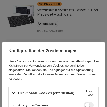
SCHNÄPPCHEN
Wozinsky Kabelloses Tastatur- und
Maus-Set – Schwarz
EAN:
5907769384189
universal
12,56 EUR
inkl. MwSt
Konfiguration der Zustimmungen
Niedrigster Preis in 30 Tagen vor Rabatt:
8,37 EUR
+50%
Normaler Preis:
13,96 EUR
-10%
Diese Seite nutzt Cookies für verschiedene Dienstleistungen. Die
Richtlinien zur Verwendung von Cookies
werden hierbei
-
1140 Stk auf Lager
+
eingehalten. Sie können die Bedingungen für die Speicherung
sowie den Zugriff auf die Cookie-Dateien in Ihrem Web-Browser
festlegen.
Wozinsky WIWL-30 Intelligente
Immer
Bluetooth-Badezimmerwaage –
Funktionale Cookies (erforderlich)
aktiv
Schwarz
Analytics-Cookies