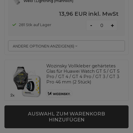
Weiß \ Lightning (männlich)
13,96 EUR
inkl. MwSt
-
281 Stk auf Lager
+
ANDERE OPTIONEN ANZEIGEN
(
6
)
Wozinsky Vollkleber gehärtetes
Glas für Huawei Watch GT 5 / GT 5
Pro / GT 4 / GT 4 Pro / GT 3 / GT 3
Pro 46 mm (2 Stück)
EAN:
5907769366338
AUSWAHL ZUM WARENKORB
universal
HINZUFÜGEN
3,49 EUR
inkl. MwSt