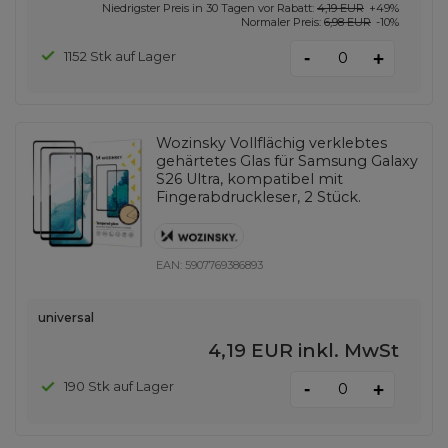
Niedrigster Preis in 30 Tagen vor Rabatt:
4,19 EUR
+49%
Normaler Preis:
6,98 EUR
-10%
-
1152 Stk auf Lager
+
Wozinsky Vollflächig verklebtes
gehärtetes Glas für Samsung Galaxy
S26 Ultra, kompatibel mit
Fingerabdruckleser, 2 Stück.
EAN:
5907769386893
universal
4,19 EUR
inkl. MwSt
-
190 Stk auf Lager
+