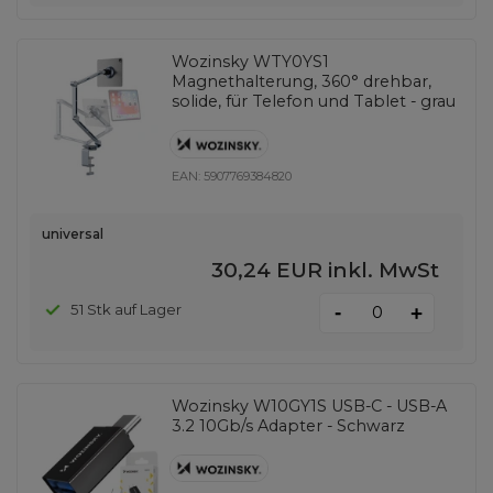
Wozinsky WTY0YS1
Magnethalterung, 360° drehbar,
solide, für Telefon und Tablet - grau
EAN:
5907769384820
universal
30,24 EUR
inkl. MwSt
-
51 Stk auf Lager
+
Wozinsky W10GY1S USB-C - USB-A
3.2 10Gb/s Adapter - Schwarz