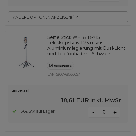
ANDERE OPTIONEN ANZEIGEN
(
1
)
Selfie Stick WH181D-Y1S
Teleskopstativ 1,75 m aus
Aluminiumlegierung mit Dual-Licht
und Telefonhalter – Schwarz
EAN:
5907769360657
universal
18,61 EUR
inkl. MwSt
-
1362 Stk auf Lager
+