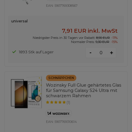
EAN:
5907769308567
universal
7,91 EUR
inkl. MwSt
Niedrigster Preis in 30 Tagen vor Rabatt:
8,90 EUR
-11%
Normaler Preis:
9,30 EUR
-15%
-
1893 Stk auf Lager
+
SCHNÄPPCHEN
Wozinsky Full Glue gehärtetes Glas
für Samsung Galaxy S24 Ultra mit
schwarzem Rahmen
(1)
EAN:
5907769310614