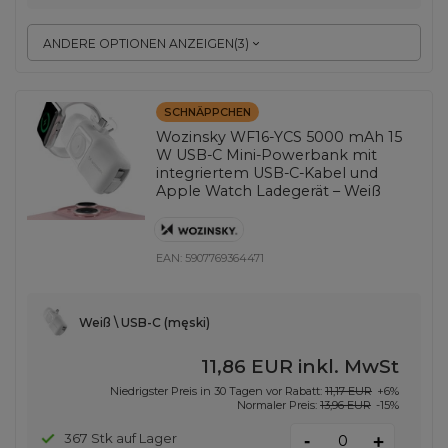
ANDERE OPTIONEN ANZEIGEN
(
3
)
SCHNÄPPCHEN
Wozinsky WF16-YCS 5000 mAh 15
W USB-C Mini-Powerbank mit
integriertem USB-C-Kabel und
Apple Watch Ladegerät – Weiß
EAN:
5907769364471
Weiß \ USB-C (męski)
11,86 EUR
inkl. MwSt
Niedrigster Preis in 30 Tagen vor Rabatt:
11,17 EUR
+6%
Normaler Preis:
13,96 EUR
-15%
-
367 Stk auf Lager
+