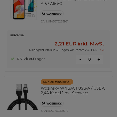
A15 / A15 5G
EAN:
9145576283981
universal
2,21 EUR
inkl. MwSt
Niedrigster Preis in 30 Tagen vor Rabatt:
2,32 EUR
-4%
-
126 Stk auf Lager
+
SONDERANGEBOT
Wozinsky WNBAC1 USB-A / USB-C
2,4A Kabel 1 m - Schwarz
EAN:
5907769308710