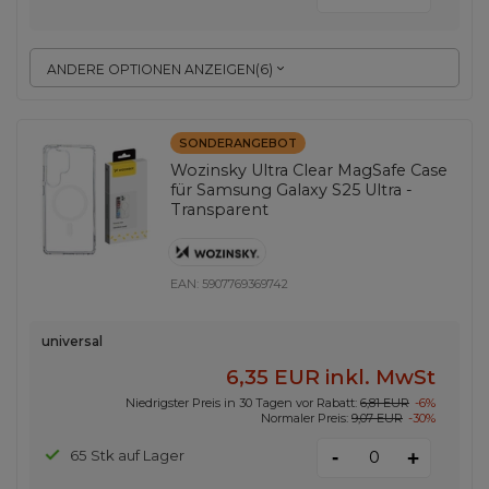
ANDERE OPTIONEN ANZEIGEN
(
6
)
SONDERANGEBOT
Wozinsky Ultra Clear MagSafe Case
für Samsung Galaxy S25 Ultra -
Transparent
EAN:
5907769369742
universal
6,35 EUR
inkl. MwSt
Niedrigster Preis in 30 Tagen vor Rabatt:
6,81 EUR
-6%
Normaler Preis:
9,07 EUR
-30%
-
65 Stk auf Lager
+