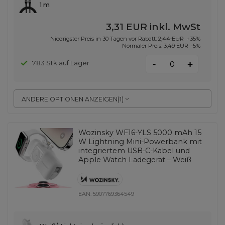
1 m
3,31 EUR
inkl. MwSt
Niedrigster Preis in 30 Tagen vor Rabatt:
2,44 EUR
+35%
Normaler Preis:
3,49 EUR
-5%
-
783 Stk auf Lager
+
ANDERE OPTIONEN ANZEIGEN
(
1
)
Wozinsky WF16-YLS 5000 mAh 15
W Lightning Mini-Powerbank mit
integriertem USB-C-Kabel und
Apple Watch Ladegerät – Weiß
EAN:
5907769364549