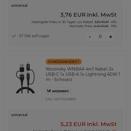
universal
3,76 EUR
inkl. MwSt
Niedrigster Preis in 30 Tagen vor Rabatt:
3,54 EUR
+6%
Normaler Preis:
4,42 EUR
-15%
-
37 Stk auf Lager
+
SONDERANGEBOT
Wozinsky WNBAA 4in1 Kabel 2x
USB-C 1x USB-A 1x Lightning 60W 1
m - Schwarz
EAN:
5907769308819
universal
5,23 EUR
inkl. MwSt