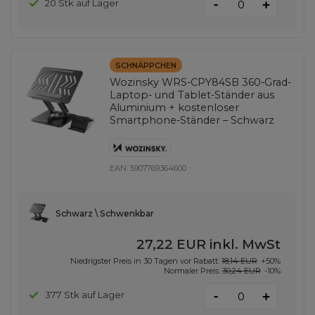
-
20 Stk auf Lager
+
SCHNÄPPCHEN
Wozinsky WRS-CPY84SB 360-Grad-
Laptop- und Tablet-Ständer aus
Aluminium + kostenloser
Smartphone-Ständer – Schwarz
EAN:
5907769364600
Schwarz \ Schwenkbar
27,22 EUR
inkl. MwSt
Niedrigster Preis in 30 Tagen vor Rabatt:
18,14 EUR
+50%
Normaler Preis:
30,24 EUR
-10%
-
377 Stk auf Lager
+