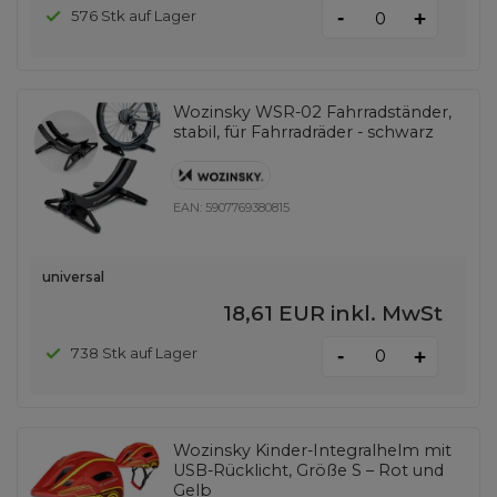
-
576 Stk auf Lager
+
Wozinsky WSR-02 Fahrradständer,
stabil, für Fahrradräder - schwarz
EAN:
5907769380815
universal
18,61 EUR
inkl. MwSt
-
738 Stk auf Lager
+
Wozinsky Kinder-Integralhelm mit
USB-Rücklicht, Größe S – Rot und
Gelb