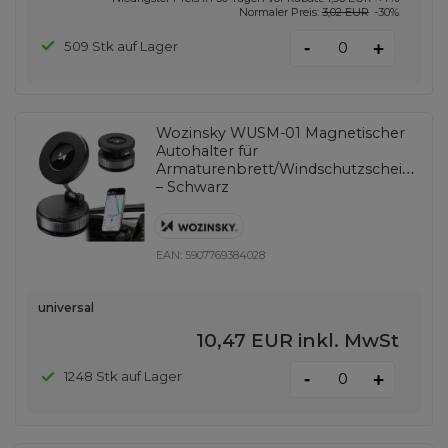
Normaler Preis:
3,02 EUR
-30%
-
509 Stk auf Lager
+
Wozinsky WUSM-01 Magnetischer
Autohalter für
Armaturenbrett/Windschutzscheibe
– Schwarz
EAN:
5907769384028
universal
10,47 EUR
inkl. MwSt
-
1248 Stk auf Lager
+