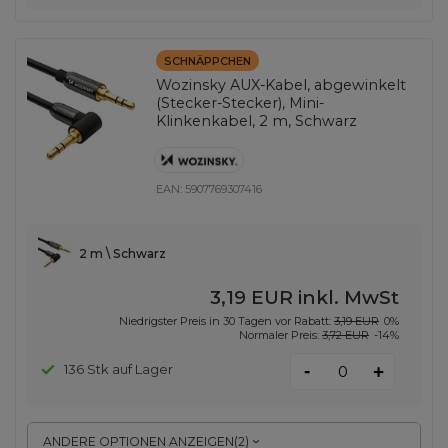
SCHNÄPPCHEN
Wozinsky AUX-Kabel, abgewinkelt
(Stecker-Stecker), Mini-
Klinkenkabel, 2 m, Schwarz
EAN:
5907769307416
2 m \ Schwarz
3,19 EUR
inkl. MwSt
Niedrigster Preis in 30 Tagen vor Rabatt:
3,19 EUR
0%
Normaler Preis:
3,72 EUR
-14%
-
136 Stk auf Lager
+
ANDERE OPTIONEN ANZEIGEN
(
2
)