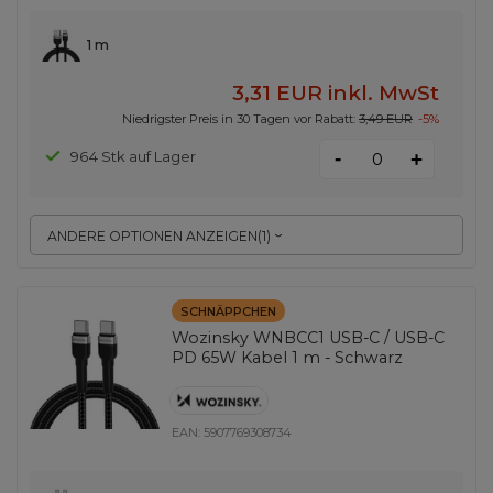
1 m
3,31 EUR
inkl. MwSt
Niedrigster Preis in 30 Tagen vor Rabatt:
3,49 EUR
-5%
-
964 Stk auf Lager
+
ANDERE OPTIONEN ANZEIGEN
(
1
)
SCHNÄPPCHEN
Wozinsky WNBCC1 USB-C / USB-C
PD 65W Kabel 1 m - Schwarz
EAN:
5907769308734