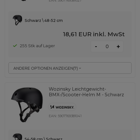
EAN:
5907769381027
Schwarz \ 48-52 cm
18,61 EUR
inkl. MwSt
-
255 Stk auf Lager
+
ANDERE OPTIONEN ANZEIGEN
(
7
)
Wozinsky Leichtgewicht-
BMX-/Scooter-Helm M - Schwarz
EAN:
5907769381041
54-58 cm \ Schwarz