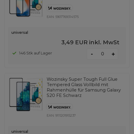
EAN:
5907769314575
universal
3,49 EUR
inkl. MwSt
-
146 Stk auf Lager
+
Wozinsky Super Tough Full Glue
Tempered Glass Vollbild mit
Rahmenhülle für Samsung Galaxy
S20 FE Schwarz
EAN:
9111201915237
universal