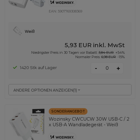
EAN:
5907769308369
Weiß
5,93 EUR
inkl. MwSt
Niedrigster Preis in 30 Tagen vor Rabatt:
3,84 EUR
+54%
Normaler Preis:
6,98 EUR
-15%
-
1420 Stk auf Lager
+
ANDERE OPTIONEN ANZEIGEN
(
1
)
SONDERANGEBOT
Wozinsky CWCUCW 30W USB-C / 2
x USB-A Wandladegerät - Weiß