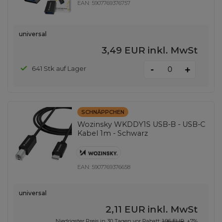
EAN:
5907769376757
universal
3,49 EUR
inkl. MwSt
-
641 Stk auf Lager
+
SCHNÄPPCHEN
Wozinsky WKDDY1S USB-B - USB-C
Kabel 1m - Schwarz
EAN:
5907769376658
universal
2,11 EUR
inkl. MwSt
Niedrigster Preis in 30 Tagen vor Rabatt:
1,96 EUR
+7%