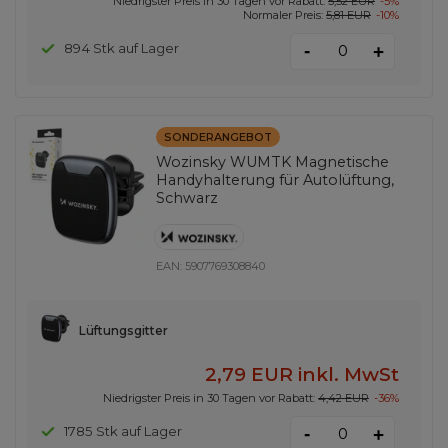
Niedrigster Preis in 30 Tagen vor Rabatt:
5,52 EUR
-5%
Normaler Preis:
5,81 EUR
-10%
-
894 Stk auf Lager
+
SONDERANGEBOT
Wozinsky WUMTK Magnetische
Handyhalterung für Autolüftung,
Schwarz
EAN:
5907769308840
Lüftungsgitter
2,79 EUR
inkl. MwSt
Niedrigster Preis in 30 Tagen vor Rabatt:
4,42 EUR
-36%
-
1785 Stk auf Lager
+