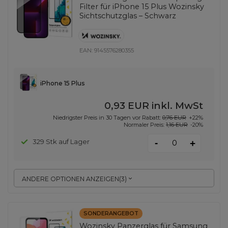
Filter für iPhone 15 Plus Wozinsky
Sichtschutzglas – Schwarz
EAN:
9145576280355
iPhone 15 Plus
0,93 EUR
inkl. MwSt
Niedrigster Preis in 30 Tagen vor Rabatt:
0,76 EUR
+22%
Normaler Preis:
1,16 EUR
-20%
-
329 Stk auf Lager
+
ANDERE OPTIONEN ANZEIGEN
(
3
)
SONDERANGEBOT
Wozinsky Panzerglas für Samsung