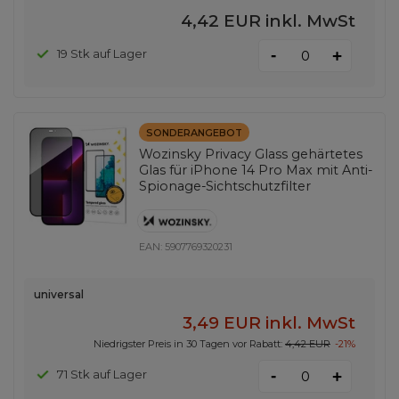
4,42 EUR
inkl. MwSt
-
19 Stk auf Lager
+
SONDERANGEBOT
Wozinsky Privacy Glass gehärtetes
Glas für iPhone 14 Pro Max mit Anti-
Spionage-Sichtschutzfilter
EAN:
5907769320231
universal
3,49 EUR
inkl. MwSt
Niedrigster Preis in 30 Tagen vor Rabatt:
4,42 EUR
-21%
-
71 Stk auf Lager
+