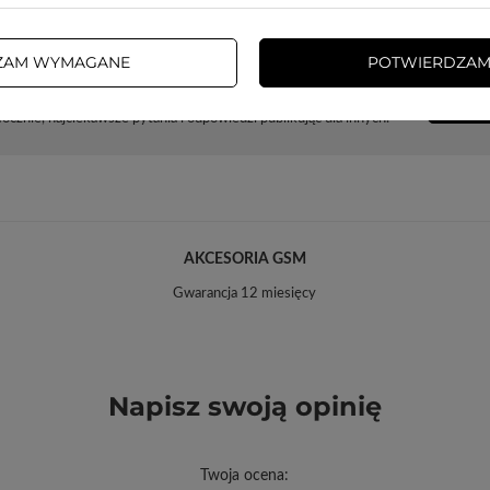
ZAM WYMAGANE
POTWIERDZAM
Potrzebujesz pomocy? Masz pytania?
ZADA
cznie, najciekawsze pytania i odpowiedzi publikując dla innych.
AKCESORIA GSM
Gwarancja 12 miesięcy
Napisz swoją opinię
Twoja ocena: