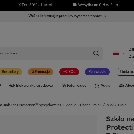
Do -30% z
Hurtel+
Wysyłka
od 0 zł
w 24 h
Ważne informacje
: produkty wycofane z obrotu »
Zal
Zar
Bestsellery
Promocje
EOL
Po zwrocie
Strefa m
D
Elektronika użytkowa
Foto, wideo
Audio
Akce
at 3mk Lens Protection™ hybrydowe na T-Mobile T Phone Pro 5G / Revvl 6 Pro 5G
Szkło n
Protect