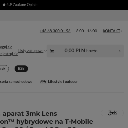
4.9
Zaufane Opinie
+48 68 300 01 56
8:00 - 16:00
KONTAKT
oguj się
0,00 PLN
brutto
Listy zakupowe
ejestruj się
arek
B2B
soria samochodowe
Lifestyle i outdoor
a aparat 3mk Lens
ion™ hybrydowe na T-Mobile