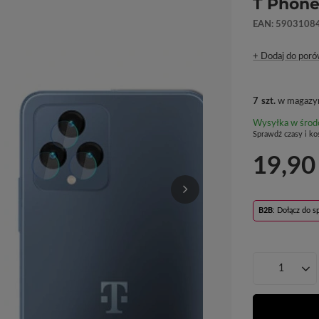
T Phone
EAN: 5903108
+ Dodaj do poró
7
szt.
w magazyn
Wysyłka
w środ
Sprawdź czasy i ko
19,90
B2B
: Dołącz do 