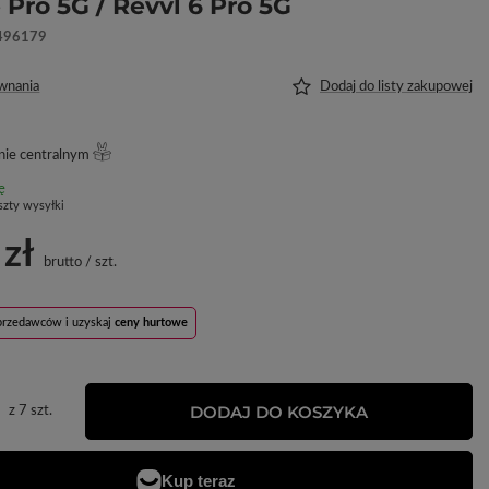
 Pro 5G / Revvl 6 Pro 5G
496179
wnania
Dodaj do listy zakupowej
ie centralnym
ę
szty wysyłki
 zł
brutto
/
szt.
sprzedawców i uzyskaj
ceny hurtowe
DODAJ DO KOSZYKA
z
7
szt.