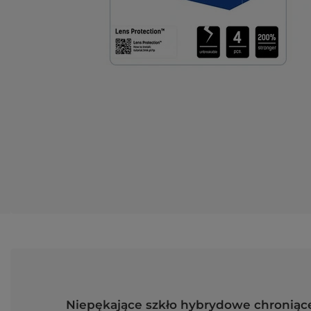
Niepękające szkło hybrydowe chroniące