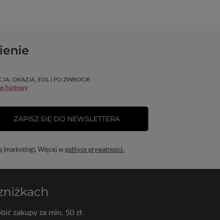
ienie
OMOCJA, OKAZJA, EOL i PO ZWROCIE.
us hurtowy
.
ZAPISZ SIĘ DO NEWSLETTERA
ą (marketing). Więcej w
polityce prywatności.
 zniżkach
bić zakupy za min. 50 zł.