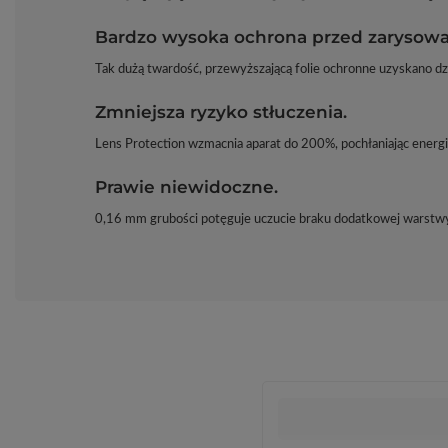
Bardzo wysoka ochrona przed zarysowa
Tak dużą twardość, przewyższającą folie ochronne uzyskano d
Zmniejsza ryzyko stłuczenia.
Lens Protection wzmacnia aparat do 200%, pochłaniając energi
Prawie niewidoczne.
0,16 mm grubości potęguje uczucie braku dodatkowej warstwy