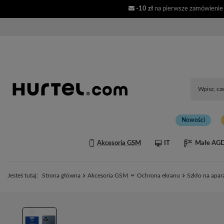
-10 zł
na pierwsze zamówienie
Nowości
Akcesoria GSM
IT
Małe AG
Jesteś tutaj:
Strona główna
Akcesoria GSM
Ochrona ekranu
Szkło na apar