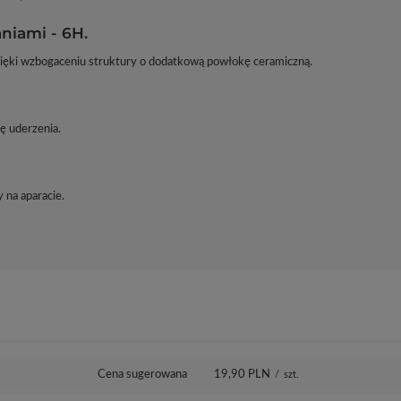
niami - 6H.
zięki wzbogaceniu struktury o dodatkową powłokę ceramiczną.
ę uderzenia.
 na aparacie.
Cena sugerowana
19,90 PLN
/
szt.