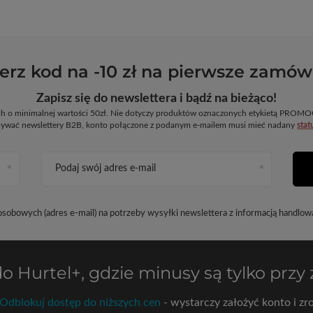
erz kod na -10 zł na pierwsze zamów
Zapisz się do newslettera i bądź na bieżąco!
ych o minimalnej wartości 50zł. Nie dotyczy produktów oznaczonych etykietą PR
ywać newslettery B2B, konto połączone z podanym e-mailem musi mieć nadany
stat
Podaj swój adres e-mail
obowych (adres e-mail) na potrzeby wysyłki newslettera z informacją handlow
do
Hurtel+
, gdzie minusy są tylko przy
Odblokuj dostęp do niższych cen
- wystarczy założyć konto i zro