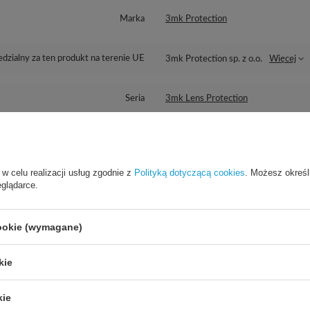
Marka
3mk Protection
dzialny za ten produkt na terenie UE
3mk Protection sp. z o.o.
Więcej
Seria
3mk Lens Protection
Gwarancja
Akcesoria GSM
 w celu realizacji usług zgodnie z
Polityką dotyczącą cookies
. Możesz określ
Wysokość opakowania towaru w cm
15,5
eglądarce.
Głębokość opakowania towaru w cm
3
Więcej
cookie (wymagane)
Szerokość opakowania towaru w cm
9
Więcej
kie
kie