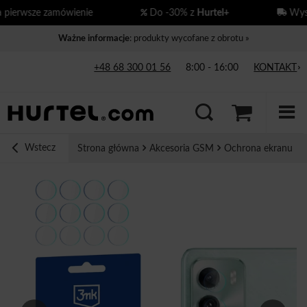
ierwsze zamówienie
Do -30% z
Hurtel+
Wysył
Ważne informacje
: produkty wycofane z obrotu »
+48 68 300 01 56
8:00 - 16:00
KONTAKT
Wstecz
Strona główna
Akcesoria GSM
Ochrona ekranu