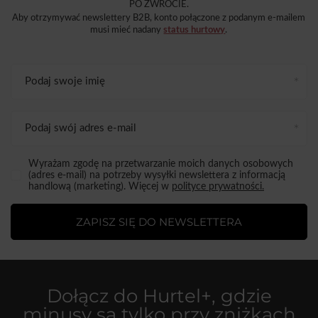
PO ZWROCIE.
Aby otrzymywać newslettery B2B, konto połączone z podanym e-mailem
musi mieć nadany
status hurtowy
.
Podaj swoje imię
Podaj swój adres e-mail
Wyrażam zgodę na przetwarzanie moich danych osobowych
(adres e-mail) na potrzeby wysyłki newslettera z informacją
handlową (marketing). Więcej w
polityce prywatności.
ZAPISZ SIĘ DO NEWSLETTERA
Dołącz do
Hurtel+
, gdzie
minusy są tylko przy zniżkach