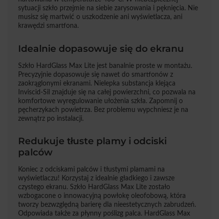
sytuacji szkło przejmie na siebie zarysowania i pęknięcia. Nie
musisz się martwić o uszkodzenie ani wyświetlacza, ani
krawędzi smartfona.
Idealnie dopasowuje się do ekranu
Szkło HardGlass Max Lite jest banalnie proste w montażu.
Precyzyjnie dopasowuje się nawet do smartfonów z
zaokrąglonymi ekranami. Nielepka substancja klejąca
Inviscid-Sil znajduje się na całej powierzchni, co pozwala na
komfortowe wyregulowanie ułożenia szkła. Zapomnij o
pęcherzykach powietrza. Bez problemu wypchniesz je na
zewnątrz po instalacji.
Redukuje tłuste plamy i odciski
palców
Koniec z odciskami palców i tłustymi plamami na
wyświetlaczu! Korzystaj z idealnie gładkiego i zawsze
czystego ekranu. Szkło HardGlass Max Lite zostało
wzbogacone o innowacyjną powłokę oleofobową, która
tworzy bezwzględną barierę dla nieestetycznych zabrudzeń.
Odpowiada także za płynny poślizg palca. HardGlass Max