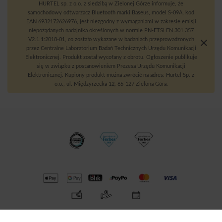
HURTEL sp. z o.o. z siedzibą w Zielonej Górze informuje, że
samochodowy odtwarzacz Bluetooth marki Baseus, model S-09A, kod
EAN 6932172626976, jest niezgodny z wymaganiami w zakresie emisji
niepożądanych nadajnika określonych w normie PN-ETSI EN 301 357
V2.1.1:2018-01, co zostało wykazane w badaniach przeprowadzonych
przez Centralne Laboratorium Badań Technicznych Urzędu Komunikacji
Elektronicznej. Produkt został wycofany z obrotu. Ogłoszenie publikuje
się w związku z postanowieniem Prezesa Urzędu Komunikacji
Elektronicznej. Kupiony produkt można zwrócić na adres: Hurtel Sp. z
o.o., ul. Międzyrzecka 12, 65-127 Zielona Góra.