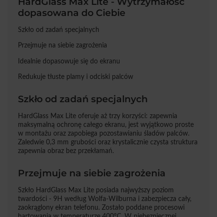
HardGlass Max Lite - Wytrzymałość
dopasowana do Ciebie
Szkło od zadań specjalnych
Przejmuje na siebie zagrożenia
Idealnie dopasowuje się do ekranu
Redukuje tłuste plamy i odciski palców
Szkło od zadań specjalnych
HardGlass Max Lite oferuje aż trzy korzyści: zapewnia
maksymalną ochronę całego ekranu, jest wyjątkowo proste
w montażu oraz zapobiega pozostawianiu śladów palców.
Zaledwie 0,3 mm grubości oraz krystalicznie czysta struktura
zapewnia obraz bez przekłamań.
Przejmuje na siebie zagrożenia
Szkło HardGlass Max Lite posiada najwyższy poziom
twardości - 9H według Wolfa-Wilburna i zabezpiecza cały,
zaokrąglony ekran telefonu. Zostało poddane procesowi
hartowania w temperaturze 400°C. W niebezpiecznej