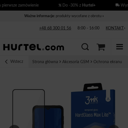
ierwsze zamówienie
Do -30% z
Hurtel+
Wysył
Ważne informacje
: produkty wycofane z obrotu »
+48 68 300 01 56
8:00 - 16:00
KONTAKT
Wstecz
Strona główna
Akcesoria GSM
Ochrona ekranu