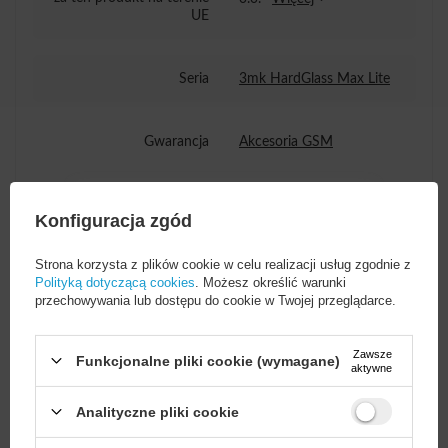
UE
Seria
3mk HardGlass Max Lite
Gwarancja
Akcesoria GSM
Wysokość opakowania
19
Konfiguracja zgód
towaru w cm
Strona korzysta z plików cookie w celu realizacji usług zgodnie z
Polityką dotyczącą cookies
. Możesz określić warunki
Głębokość opakowania
8,2
przechowywania lub dostępu do cookie w Twojej przeglądarce.
towaru w cm
Zawsze
Funkcjonalne pliki cookie (wymagane)
Szerokość opakowania
11
Więcej
aktywne
towaru w cm
Analityczne pliki cookie