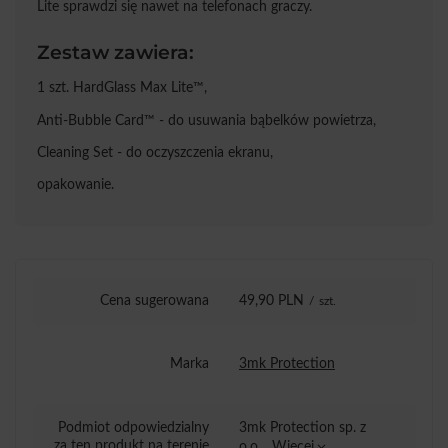
Lite sprawdzi się nawet na telefonach graczy.
Zestaw zawiera:
1 szt. HardGlass Max Lite™,
Anti-Bubble Card™ - do usuwania bąbelków powietrza,
Cleaning Set - do oczyszczenia ekranu,
opakowanie.
Cena sugerowana
49,90 PLN
/
szt.
Marka
3mk Protection
Podmiot odpowiedzialny
3mk Protection sp. z
za ten produkt na terenie
o.o.
Więcej