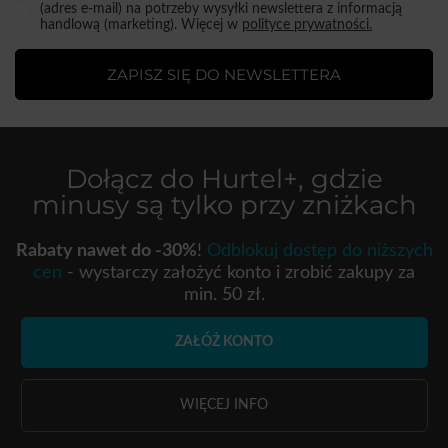
(adres e-mail) na potrzeby wysyłki newslettera z informacją
handlową (marketing). Więcej w
polityce prywatności.
ZAPISZ SIĘ DO NEWSLETTERA
Dołącz do
Hurtel+
, gdzie
minusy są tylko przy zniżkach
Rabaty nawet do -30%
!
Odblokuj dostęp do niższych
cen
- wystarczy założyć konto i zrobić zakupy za
min. 50 zł.
ZAŁÓŻ KONTO
WIĘCEJ INFO