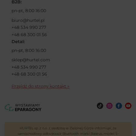
B2B:
pn-pt, 8:00 16:00
biuro@hurtel.pl
+48 534 990 277
+48 68 300 01 56
Detal:
pn-pt, 8:00 16:00
sklep@hurtel.com
+48 534 990 277
+48 68 300 01 56
Przejdź do strony kontakt »
HURTEL sp. z o.o. z siedzibą w Zielonej Górze informuje, że
samochodowy odtwarzacz Bluetooth marki Baseus, model S-