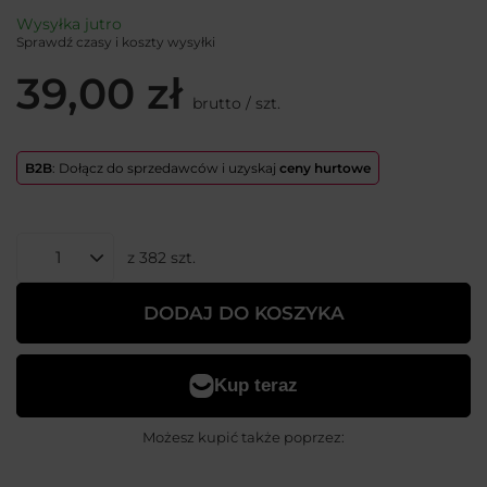
Wysyłka
jutro
Sprawdź czasy i koszty wysyłki
39,00 zł
brutto
/
szt.
B2B
: Dołącz do sprzedawców i uzyskaj
ceny hurtowe
z
382
szt.
DODAJ DO KOSZYKA
Możesz kupić także poprzez: