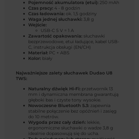
Pojemność akumulatora (etui):
250 mAh
Czas pracy:
4 - 8 godzin
Czas ładowania:
ok. 1,5 godziny
Waga jednej słuchawki:
3,8 g
Wejście:
USB-C 5 V = 1 A
Zawartość opakowania:
słuchawki
bezprzewodowe, etui ładujące, kabel USB-
C, instrukcja obsługi (EN/CH)
Materiał:
PC + ABS
Kolor:
biały
Najważniejsze zalety słuchawek Dudao U8
TWS:
Naturalny dźwięk Hi-Fi:
przetwornik 13
mm i dynamiczna membrana gwarantują
głęboki bas i czyste tony wysokie.
Nowoczesne Bluetooth 5.3:
zapewnia
stabilne połączenie bez opóźnień i zasięg
do 10 metrów.
Wygoda przez cały dzień:
lekkie,
ergonomiczne słuchawki o wadze 3,8 g
idealnie dopasowują się do ucha.
Tryb pojedynczy lub stereo:
możliwość