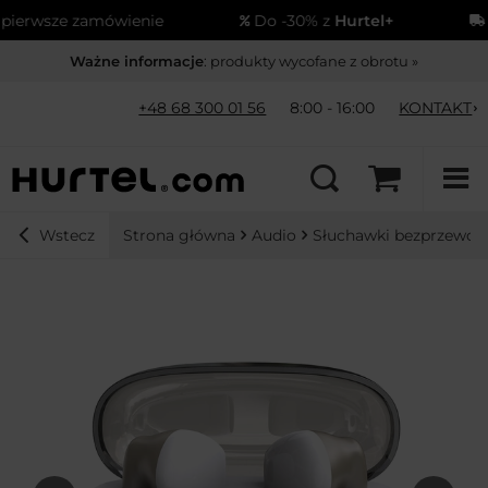
rwsze zamówienie
Do -30% z
Hurtel+
Wy
Ważne informacje
: produkty wycofane z obrotu »
+48 68 300 01 56
8:00 - 16:00
KONTAKT
Strona główna
Audio
Słuchawki bezprzewo
Wstecz