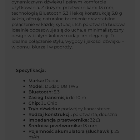
dynamicznym dźwięku i pełnym komforcie
użytkowania. Z dużymi przetwornikami 13 mm,
technologią Bluetooth 5.3 i lekką konstrukcją 3,8 g
każda, oferują naturalne brzmienie oraz stabilne
połączenie w każdej sytuacji. Ich półotwarta budowa
idealnie dopasowuje się do ucha, a minimalistyczny
design w białym kolorze nadaje im elegancji. To
idealne połączenie stylu, wygody i jakości dźwięku –
w domu, biurze i w podróży.
Specyfikacja:
Marka:
Dudao
Model:
Dudao U8 TWS
Bluetooth:
5.3
Zasięg transmisji:
do 10 m
Chip:
JL Chip
Tryb dźwięku:
podwójny kanał stereo
Rodzaj konstrukcji:
półotwarta, douszna
Impedancja przetwornika:
32 Ω
Średnica przetwornika:
13 mm
Pojemność akumulatora (słuchawki):
25
mAh