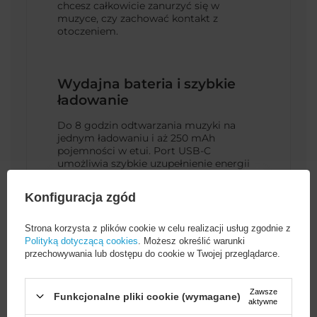
chcesz całkowicie zanurzyć się w
muzyce, czy zachować kontakt z
otoczeniem.
Wydajna bateria i szybkie
ładowanie
Do 8 godzin odtwarzania muzyki na
jednym ładowaniu i aż 250 mAh
pojemności w etui. Port USB-C
umożliwia szybkie uzupełnienie energii
w zaledwie 1,5 godziny.
Konfiguracja zgód
Strona korzysta z plików cookie w celu realizacji usług zgodnie z
Polityką dotyczącą cookies
. Możesz określić warunki
przechowywania lub dostępu do cookie w Twojej przeglądarce.
Zawsze
Funkcjonalne pliki cookie (wymagane)
aktywne