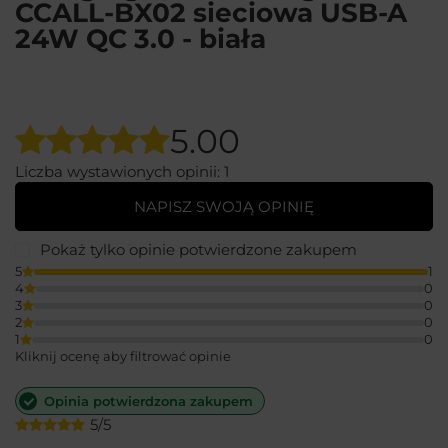
CCALL-BX02 sieciowa USB-A
24W QC 3.0 - biała
5.00
Liczba wystawionych opinii: 1
NAPISZ SWOJĄ OPINIĘ
Pokaż tylko opinie potwierdzone zakupem
5
1
4
0
3
0
2
0
1
0
Kliknij ocenę aby filtrować opinie
Opinia potwierdzona zakupem
5/5