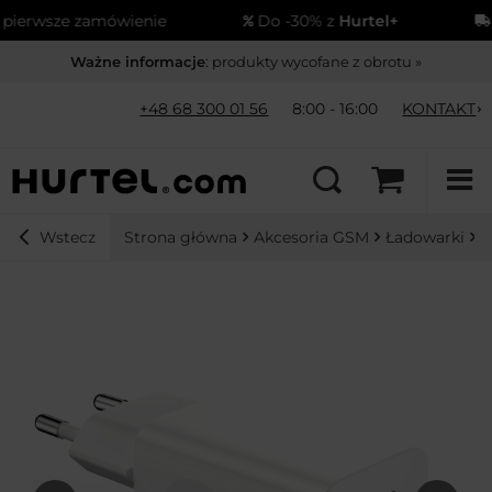
wsze zamówienie
Do -30% z
Hurtel+
Wys
Ważne informacje
: produkty wycofane z obrotu »
+48 68 300 01 56
8:00 - 16:00
KONTAKT
Strona główna
Akcesoria GSM
Ładowarki
Ł
Wstecz