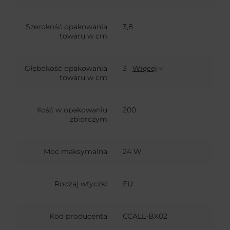
Szerokość opakowania
3,8
towaru w cm
Głębokość opakowania
3
Więcej
towaru w cm
Ilość w opakowaniu
200
zbiorczym
Moc maksymalna
24 W
Rodzaj wtyczki
EU
Kod producenta
CCALL-BX02