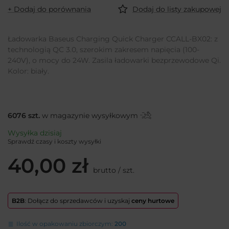
+ Dodaj do porównania
Dodaj do listy zakupowej
Ładowarka Baseus Charging Quick Charger CCALL-BX02: z
technologią QC 3.0, szerokim zakresem napięcia (100-
240V), o mocy do 24W. Zasila ładowarki bezprzewodowe Qi.
Kolor: biały.
6076
szt.
w magazynie wysyłkowym
Wysyłka
dzisiaj
Sprawdź czasy i koszty wysyłki
40,00 zł
brutto
/
szt.
B2B
: Dołącz do sprzedawców i uzyskaj
ceny hurtowe
Ilość w opakowaniu zbiorczym:
200