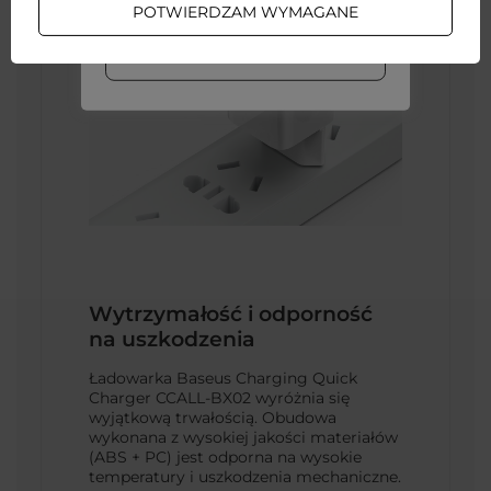
POTWIERDZAM WYMAGANE
WIĘCEJ INFO
Wytrzymałość i odporność
na uszkodzenia
Ładowarka Baseus Charging Quick
Charger CCALL-BX02 wyróżnia się
wyjątkową trwałością. Obudowa
wykonana z wysokiej jakości materiałów
(ABS + PC) jest odporna na wysokie
temperatury i uszkodzenia mechaniczne.