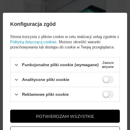
Konfiguracja zgód
Strona korzysta z plików cookie w celu realizacji usług zgodnie z
Polityką dotyczącą cookies
. Możesz określić warunki
przechowywania lub dostępu do cookie w Twojej przeglądarce.
Idealny towarzysz podróży
Zawsze
Funkcjonalne pliki cookie (wymagane)
aktywne
Jeśli często podróżujesz, ładowarka
Baseus Quick Charger będzie dla Ciebie
niezastąpiona. Dzięki szerokiemu
Analityczne pliki cookie
zakresowi napięcia zasilania (100 - 240V)
możesz jej używać praktycznie w
Wystarczy
założyć konto
i zrobić
Reklamowe pliki cookie
każdym kraju.
zakupy za
min. 50 zł
, aby
odblokować zniżki na kolejne
zamówienia
POTWIERDZAM WSZYSTKIE
ZAŁÓŻ KONTO