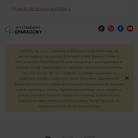
Przejdź do strony kontakt »
HURTEL sp. z o.o. z siedzibą w Zielonej Górze informuje, że
samochodowy odtwarzacz Bluetooth marki Baseus, model S-
09A, kod EAN 6932172626976, jest niezgodny z wymaganiami w
zakresie emisji niepożądanych nadajnika określonych w normie
PN-ETSI EN 301 357 V2.1.1:2018-01, co zostało wykazane w
badaniach przeprowadzonych przez Centralne Laboratorium
Badań Technicznych Urzędu Komunikacji Elektronicznej. Produkt
został wycofany z obrotu. Ogłoszenie publikuje się w związku z
postanowieniem Prezesa Urzędu Komunikacji Elektronicznej.
Kupiony produkt można zwrócić na adres: Hurtel Sp. z o.o., ul.
Międzyrzecka 12, 65-127 Zielona Góra.