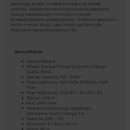
sprawiają, że jest to idealny towarzysz każdej
podróży. Bezpieczeństwo użytkowania zapewnia
szereg zabezpieczeń chroniących przed
przeładowaniem, przegrzaniem i krótkimi spięciami.
Może również służyć jako źródło zasilania dla
ładowarek bezprzewodowych Qi.
Specyfikacja:
Marka: Baseus
Model: Baseus Charging Quick Charger
CCALL-BX02
Zakres napięcia: 100 - 240V
Prąd wejściowy: 100-240V, 50/60Hz, 0.8A
max
Prąd wyjściowy: 3.6V-8V / 3A, 12V / 2A
Złącze: USB-A
Moc: 24W max
Wsparcie technologii szybkiego
ładowania: Quick Charge 3.0
Materiał: ABS + PC
Wymiary: 9 x 3,9 x 3,8 cm
Waga: 80 g