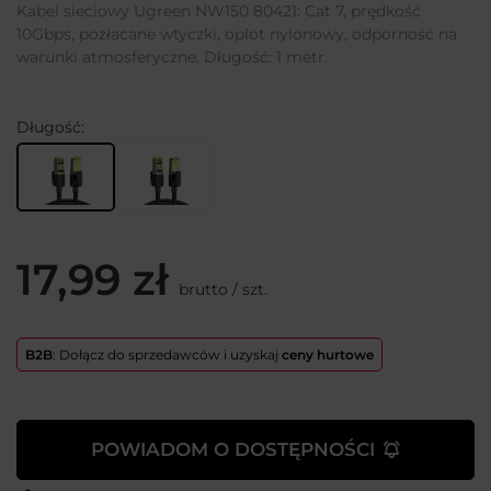
Kabel sieciowy Ugreen NW150 80421: Cat 7, prędkość
10Gbps, pozłacane wtyczki, oplot nylonowy, odporność na
warunki atmosferyczne. Długość: 1 metr.
Długość
17,99 zł
brutto
/
szt.
B2B
: Dołącz do sprzedawców i uzyskaj
ceny hurtowe
POWIADOM O DOSTĘPNOŚCI