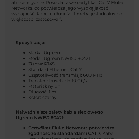
atmosferyczne. Posiada także certyfikat Cat 7 Fluke
Networks, co potwierdza jego wysoką jakość i
wydajność.
Kabel o długości 1 metra jest idealny do
większości zastosowań.
Specyfikacja:
Marka: Ugreen
Model: Ugreen NW150 80421
Złącze: RJ45
Standard Ethernet: Cat 7
Częstotliwość transmisji: 600 MHz
Transfer danych: do 10 Gb/s
Materiał: nylon
Długość: 1 m
Kolor: czarny
Najważniejsze zalety kabla sieciowego
Ugreen NW150 80421:
Certyfikat Fluke Networks potwierdza
zgodność ze standardami CAT 7
.
Kabel
jest odpowiedni do modemów, routerów,