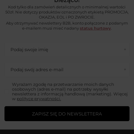
bieżąco!
Kod tylko dla zamówień detalicznych o minimalnej wartości
50zł. Nie dotyczy produktów oznaczonych etykietą PROMOCJA,
OKAZJA, EOL i PO ZWROCIE.
Aby otrzymywać newslettery B2B, konto połączone z podanym
e-mailem musi mieć nadany
status hurtowy
.
Podaj swoje imię
Podaj swój adres e-mail
Wyrażam zgodę na przetwarzanie moich danych
osobowych (adres e-mail) na potrzeby wysyłki
newslettera z informacją handlową (marketing). Więcej
w
polityce prywatności.
ZAPISZ SIĘ DO NEWSLETTERA