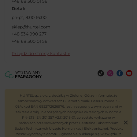
+48 68 300 01 56
Detal:
pn-pt, 8:00 16:00
sklep@hurtel.com
+48 534 990 277
+48 68 300 01 56
Przejdź do strony kontakt »
HURTEL sp. z o.o. z siedzibą w Zielonej Górze informuje, że
samochodowy odtwarzacz Bluetooth marki Baseus, model S-
09A, kod EAN 6932172626976, jest niezgodny z wymaganiami w
zakresie emisji niepożądanych nadajnika określonych w normie
PN-ETSI EN 301 357 V2.1.1:2018-01, co zostało wykazane w
badaniach przeprowadzonych przez Centralne Laboratorium
Badań Technicznych Urzędu Komunikacji Elektronicznej. Produkt
został wycofany z obrotu. Ogłoszenie publikuje się w związku z