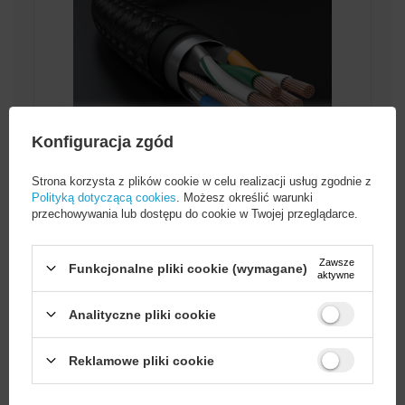
Konfiguracja zgód
Strona korzysta z plików cookie w celu realizacji usług zgodnie z
Polityką dotyczącą cookies
. Możesz określić warunki
przechowywania lub dostępu do cookie w Twojej przeglądarce.
Zawsze
Odporny na warunki
Funkcjonalne pliki cookie (wymagane)
aktywne
atmosferyczne i UV
Analityczne pliki cookie
Kabel Ugreen NW150 wyróżnia się
wyjątkową odpornością na warunki
atmosferyczne - dzięki oplotowi
Wystarczy
założyć konto
i zrobić
Reklamowe pliki cookie
nylonowemu z osłoną PVC. Taka
zakupy za
min. 50 zł
, aby
odblokować zniżki na kolejne
konstrukcja zapewnia nie tylko ochronę
zamówienia
przed uszkodzeniami mechanicznymi,