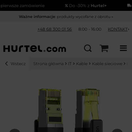
wsze zamówienie
Do -30% z
Hurtel+
Wysy
Ważne informacje
: produkty wycofane z obrotu »
+48 68 300 01 56
8:00 - 16:00
KONTAKT
Strona główna
IT
Kable
Kable sieciowe
Ka
Wstecz