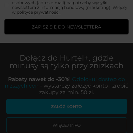
osobowych (adres e-mail) na potrzeby wysyłki
newslettera z informacją handlową (marketing). Więcej
w
polityce prywatności.
ZAPISZ SIĘ DO NEWSLETTERA
Dołącz do
Hurtel+
, gdzie
minusy są tylko przy zniżkach
Rabaty nawet do -30%
!
Odblokuj dostęp do
niższych cen
- wystarczy założyć konto i zrobić
zakupy za min. 50 zł.
ZAŁÓŻ KONTO
WIĘCEJ INFO