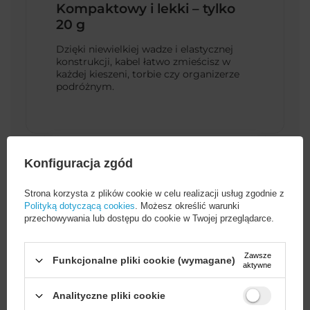
Kompaktowy i lekki – tylko
20 g
Dzięki niewielkiej wadze i elastycznej
konstrukcji, kabel łatwo zmieścisz w
każdej kieszeni, torbie czy organizerze
podróżnym.
Konfiguracja zgód
Strona korzysta z plików cookie w celu realizacji usług zgodnie z
Polityką dotyczącą cookies
. Możesz określić warunki
przechowywania lub dostępu do cookie w Twojej przeglądarce.
Cena sugerowana
29,99 PLN
/
szt.
Zawsze
Funkcjonalne pliki cookie (wymagane)
aktywne
Marka
Puro
Analityczne pliki cookie