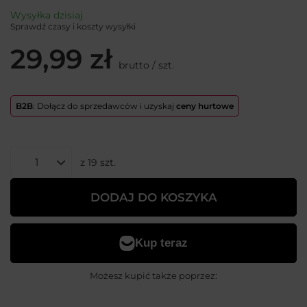
Wysyłka
dzisiaj
Sprawdź czasy i koszty wysyłki
29,99 zł
brutto
/
szt.
B2B
: Dołącz do sprzedawców i uzyskaj
ceny hurtowe
z
19
szt.
DODAJ DO KOSZYKA
Możesz kupić także poprzez: