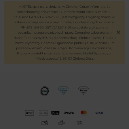
HURTEL sp. z o.o. z siedzibą w Zielonej Górze informuje, że
samochodowy odtwarzacz Bluetooth marki Baseus, model S-
09A, kod EAN 6932172626976, jest niezgodny z wymaganiami w
zakresie emisji niepożądanych nadajnika określonych w normie
PN-ETSI EN 301 357 V2.1.1:2018-01, co zostało wykazane w
badaniach przeprowadzonych przez Centralne Laboratorium
Badań Technicznych Urzędu Komunikacji Elektronicznej. Produkt
został wycofany z obrotu. Ogłoszenie publikuje się w związku z
postanowieniem Prezesa Urzędu Komunikacji Elektronicznej.
Kupiony produkt można zwrócić na adres: Hurtel Sp. z o.o., ul.
Międzyrzecka 12, 65-127 Zielona Góra.