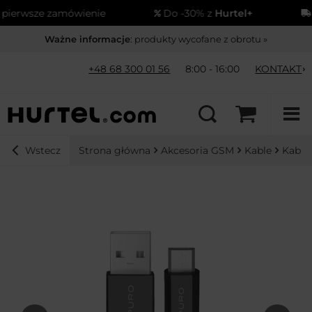
erwsze zamówienie
Do -30% z
Hurtel+
Wy
Ważne informacje
: produkty wycofane z obrotu »
+48 68 300 01 56
8:00 - 16:00
KONTAKT
Strona główna
Akcesoria GSM
Kable
Kable
Wstecz