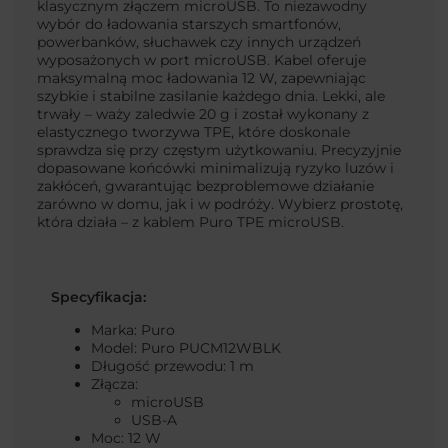
klasycznym złączem microUSB. To niezawodny
wybór do ładowania starszych smartfonów,
powerbanków, słuchawek czy innych urządzeń
wyposażonych w port microUSB. Kabel oferuje
maksymalną moc ładowania 12 W, zapewniając
szybkie i stabilne zasilanie każdego dnia. Lekki, ale
trwały – waży zaledwie 20 g i został wykonany z
elastycznego tworzywa TPE, które doskonale
sprawdza się przy częstym użytkowaniu. Precyzyjnie
dopasowane końcówki minimalizują ryzyko luzów i
zakłóceń, gwarantując bezproblemowe działanie
zarówno w domu, jak i w podróży. Wybierz prostotę,
która działa – z kablem Puro TPE microUSB.
Specyfikacja:
Marka: Puro
Model: Puro PUCM12WBLK
Długość przewodu: 1 m
Złącza:
microUSB
USB-A
Moc: 12 W