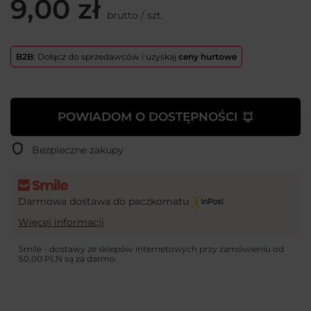
9,00 zł
brutto
/
szt.
B2B
: Dołącz do sprzedawców i uzyskaj
ceny hurtowe
POWIADOM O DOSTĘPNOŚCI
Bezpieczne zakupy
Darmowa dostawa do paczkomatu
Więcej informacji
Smile - dostawy ze sklepów internetowych przy zamówieniu od
50,00 PLN
są za darmo.