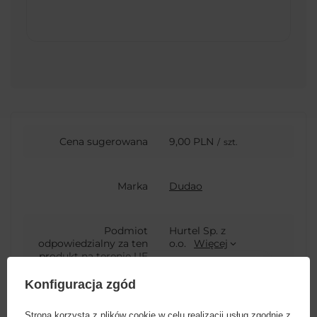
Cena sugerowana
9,00 PLN
/
szt.
Marka
Dudao
Podmiot
Hurtel Sp. z
odpowiedzialny za ten
o.o.
Więcej
produkt na terenie UE
Konfiguracja zgód
Symbol
L4M white
Strona korzysta z plików cookie w celu realizacji usług zgodnie z