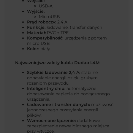
Wejście:
USB-A
Wyjście:
MicroUSB
Prąd roboczy:
2,4 A
Funkcje:
ładowanie, transfer danych
Materiał:
PVC + TPE
Kompatybilność:
urządzenia z portem
micro USB
Kolor:
biały
Najważniejsze zalety kabla Dudao L4M:
Szybkie ładowanie 2,4 A:
stabilne
odnawianie energii dzięki grubym
rdzeniom przewodu.
Inteligentny chip:
automatyczne
dopasowanie napięcia do podłączonego
urządzenia.
Ładowanie i transfer danych:
możliwość
jednoczesnego przesyłania energii i
plików.
Wzmocnione łączenie:
dodatkowe
zabezpieczenie newralgicznego miejsca
przy wtyczce.