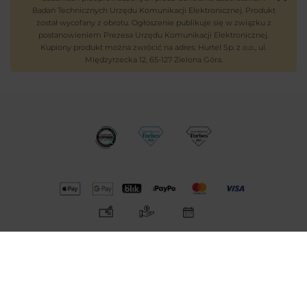
Badań Technicznych Urzędu Komunikacji Elektronicznej. Produkt
został wycofany z obrotu. Ogłoszenie publikuje się w związku z
postanowieniem Prezesa Urzędu Komunikacji Elektronicznej.
Kupiony produkt można zwrócić na adres: Hurtel Sp. z o.o., ul.
Międzyrzecka 12, 65-127 Zielona Góra.