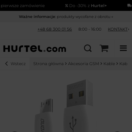
erwsze zamówienie
Do -30% z
Hurtel+
Wy
Ważne informacje
: produkty wycofane z obrotu »
+48 68 300 01 56
8:00 - 16:00
KONTAKT
Strona główna
Akcesoria GSM
Kable
Kable
Wstecz