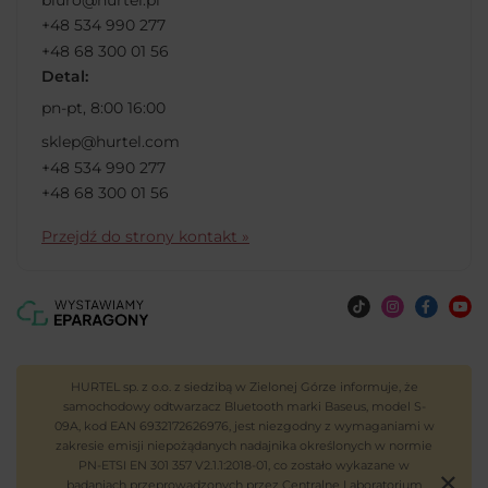
+48 534 990 277
+48 68 300 01 56
Detal:
pn-pt, 8:00 16:00
sklep@hurtel.com
+48 534 990 277
+48 68 300 01 56
Przejdź do strony kontakt »
HURTEL sp. z o.o. z siedzibą w Zielonej Górze informuje, że
samochodowy odtwarzacz Bluetooth marki Baseus, model S-
09A, kod EAN 6932172626976, jest niezgodny z wymaganiami w
zakresie emisji niepożądanych nadajnika określonych w normie
PN-ETSI EN 301 357 V2.1.1:2018-01, co zostało wykazane w
badaniach przeprowadzonych przez Centralne Laboratorium