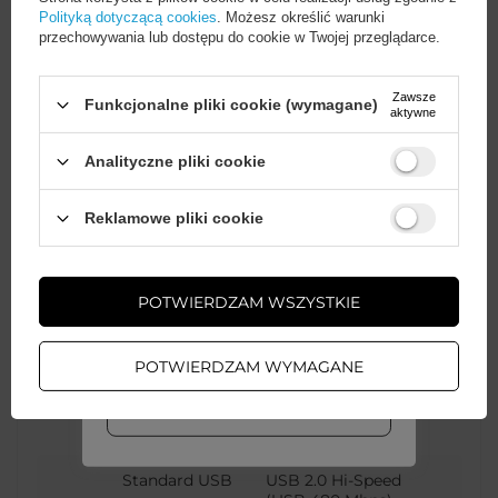
Polityką dotyczącą cookies
. Możesz określić warunki
przechowywania lub dostępu do cookie w Twojej przeglądarce.
Gwarancja
Akcesoria GSM
Zawsze
Funkcjonalne pliki cookie (wymagane)
Kolor
Biały
aktywne
Analityczne pliki cookie
Rodzaj złącza
USB-A (męski)
Wystarczy
założyć konto
i zrobić
Micro USB-B (męski)
Reklamowe pliki cookie
zakupy za
min. 50 zł
, aby
odblokować zniżki na kolejne
zamówienia
Funkcje kabla
Przesyłanie danych
POTWIERDZAM WSZYSTKIE
Ładowanie
ZAŁÓŻ KONTO
POTWIERDZAM WYMAGANE
Maksymalne natężenie
2.4 A
WIĘCEJ INFO
prądu
Standard USB
USB 2.0 Hi-Speed