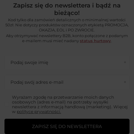
Zapisz się do newslettera i bądź na
bieżąco!
Kod tylko dla zamówień detalicznych o minimalnej wartości
50zł. Nie dotyczy produktów oznaczonych etykietą PROMOCJA,
OKAZJA, EOL i PO ZWROCIE.
Aby otrzymywać newslettery B2B, konto połączone z podanym
e-mailem musi mieć nadany
status hurtowy
.
Podaj swoje imię
Podaj swój adres e-mail
Wyrażam zgodę na przetwarzanie moich danych
osobowych (adres e-mail) na potrzeby wysyłki
newslettera z informacją handlową (marketing). Więcej
w
polityce prywatności.
ZAPISZ SIĘ DO NEWSLETTERA