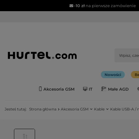
-10 zł
na pierwsze zamówienie
Nowości
Be
Akcesoria GSM
IT
Małe AGD
Jesteś tutaj:
Strona główna
Akcesoria GSM
Kable
Kable USB-A / 