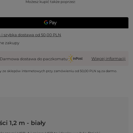
Możesz kupić także poprzez:
i szybka dostawa
od
50,00 PLN
ne zakupy
Więcej informacji
Darmowa dostawa do paczkomatu
wy ze sklepów internetowych przy zamówieniu od
50,00 PLN
są za darmo.
i 1,2 m - biały