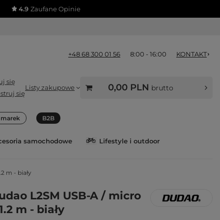
4.9
Zaufane Opinie
+48 68 300 01 56
8:00 - 16:00
KONTAKT
j się
0,00 PLN
Listy zakupowe
brutto
struj się
a marek
B2B
cesoria samochodowe
Lifestyle i outdoor
2 m - biały
udao L2SM USB-A / micro
.2 m - biały