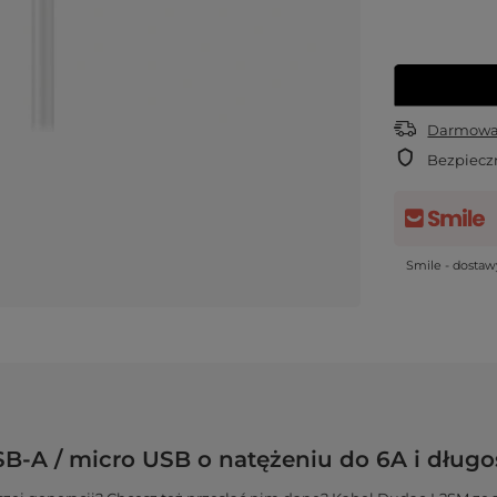
Darmowa 
Bezpiecz
Smile - dosta
-A / micro USB o natężeniu do 6A i długośc