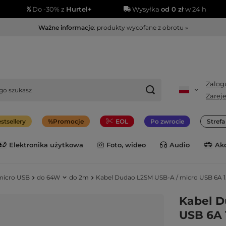
Do -30% z
Hurtel+
Wysyłka
od 0 zł
w 24 h
Ważne informacje
: produkty wycofane z obrotu »
Zalogu
Zareje
stsellery
Promocje
EOL
Po zwrocie
Stref
Elektronika użytkowa
Foto, wideo
Audio
Ak
micro USB
do 64W
do 2m
Kabel Dudao L2SM USB-A / micro USB 6A 1.
Kabel D
USB 6A 1