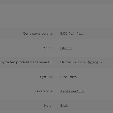
Cena sugerowana
9,00 PLN
/
szt.
Marka
Dudao
y za ten produkt na terenie UE
Hurtel Sp. z o.o.
Więcej
Symbol
L2sM-new
Gwarancja
Akcesoria GSM
Kolor
Biały