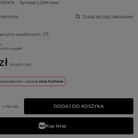
5335374
Symbol: L2sM-new
orównania
Dodaj do listy zakupowej
azynie wysyłkowym
aj
koszty wysyłki
zł
brutto
/
szt.
o sprzedawców i uzyskaj
ceny hurtowe
DODAJ DO KOSZYKA
z
154
szt.