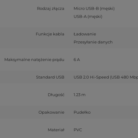
Rodzaj złącza
Micro USB-B (męski)
USB-A (męski)
Funkcje kabla
Ładowanie
Przesyłanie danych
Maksymalne natężenie prądu
6 A
Standard USB
USB 2.0 Hi-Speed (USB 480 Mbp
Długość
1.23 m
Opakowanie
Pudełko
Materiał
PVC