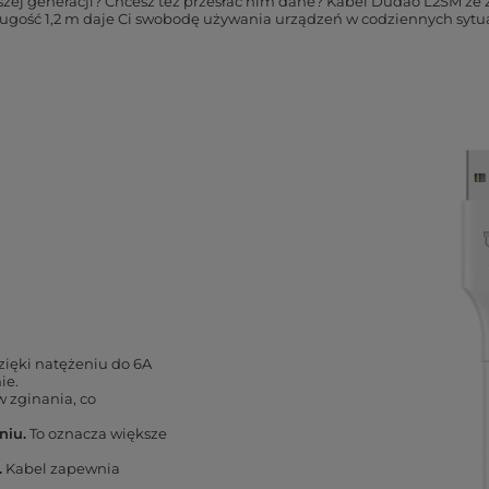
zej generacji? Chcesz też przesłać nim dane? Kabel Dudao L2SM ze z
ugość 1,2 m daje Ci swobodę używania urządzeń w codziennych sytuac
ięki natężeniu do 6A
ie.
w zginania, co
niu.
To oznacza większe
.
Kabel zapewnia