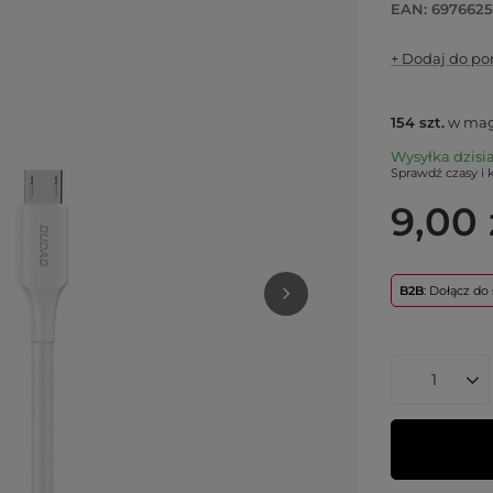
EAN: 697662
+ Dodaj do p
154
szt.
w mag
Wysyłka
dzisi
Sprawdź czasy i 
9,00 
B2B
: Dołącz d