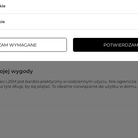
kie
ądzenia dzięki wbudowanemu inteligentnemu chipowi. Automatycz
gwarancja bezpieczeństwa i oszczędności energii.
kie
graniczeń
ZAM WYMAGANE
POTWIERDZAM
tnym rozwiązaniem do przesyłania danych. Wysokiej jakości kompon
ie plików między urządzeniami przebiega bez zakłóceń. To wygoda i
ojej wygody
dao L2SM jest bardzo praktyczny w codziennym użyciu. Nie ogranicza
na tyle długi, by się plątać. To idealne rozwiązanie do użytku w domu,