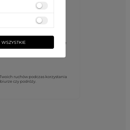
ne zatrzymywanie ładowania po
 WSZYSTKIE
enty zapewniają stabilne i szybkie
 efektywność w jednym.
 Twoich ruchów podczas korzystania
 biurze czy podróży.