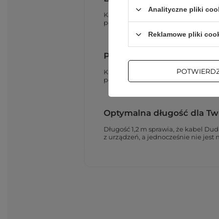
Analityczne pliki coo
Kabel Dudao L2SM dba o Twoje urz
pełnym naładowaniu urządzenia to 
Reklamowe pliki coo
Przesyłanie danych bez o
POTWIERD
Kabel Dudao L2SM jest również świe
połączenie, dzięki czemu przesyłan
Optymalna długość dla Tw
Długość 1,2 m sprawia, że kabel Du
z urządzeń, a jednocześnie nie jest 