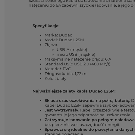
Szukasz solidnego kabla do ładowania smartfona stars
natężeniu do 6A zapewni szybkie ładowanie, a jego dł
Specyfikacja:
Marka: Dudao
Model: Dudao L2SM
Złącza:
USB-A (męskie)
micro USB (męskie)
Maksymalne natężenie prądu: 6 A
Standard USB: USB 2.0 (480 Mb/s)
Materiał: PVC
Długość kabla: 1,23 m
Kolor: biały
Najważniejsze zalety kabla Dudao L2SM:
Skraca czas oczekiwania na pełną baterię.
Dz
kabel Dudao L2SM zapewnia szybkie ładowan
Jest wytrzymały.
Kabel przeszedł wiele testó
gwarantuje jego odporność na uszkodzenia.
Zatrzymuje ładowanie po pełnym naładowa
bezpieczeństwo i oszczędność energii.
Sprawdzi się idealnie do przesyłania danych
stabilne połączenie.