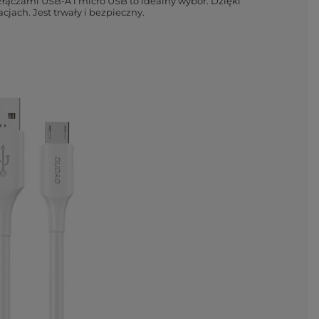
łączami USB-A i micro USB to idealny wybór. Dzięki
jach. Jest trwały i bezpieczny.