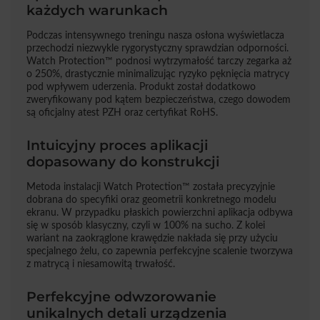
każdych warunkach
Podczas intensywnego treningu nasza osłona wyświetlacza
przechodzi niezwykle rygorystyczny sprawdzian odporności.
Watch Protection™ podnosi wytrzymałość tarczy zegarka aż
o 250%, drastycznie minimalizując ryzyko pęknięcia matrycy
pod wpływem uderzenia. Produkt został dodatkowo
zweryfikowany pod kątem bezpieczeństwa, czego dowodem
są oficjalny atest PZH oraz certyfikat RoHS.
Intuicyjny proces aplikacji
dopasowany do konstrukcji
Metoda instalacji Watch Protection™ została precyzyjnie
dobrana do specyfiki oraz geometrii konkretnego modelu
ekranu. W przypadku płaskich powierzchni aplikacja odbywa
się w sposób klasyczny, czyli w 100% na sucho. Z kolei
wariant na zaokrąglone krawędzie nakłada się przy użyciu
specjalnego żelu, co zapewnia perfekcyjne scalenie tworzywa
z matrycą i niesamowitą trwałość.
Perfekcyjne odwzorowanie
unikalnych detali urządzenia