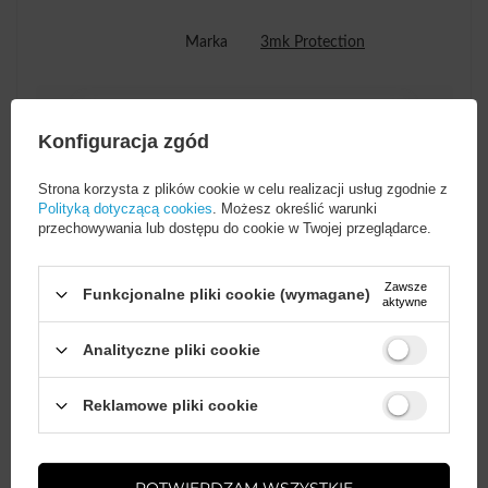
Marka
3mk Protection
Podmiot odpowiedzialny
3mk Protection sp. z
za ten produkt na terenie
o.o.
Więcej
Konfiguracja zgód
UE
Strona korzysta z plików cookie w celu realizacji usług zgodnie z
Polityką dotyczącą cookies
. Możesz określić warunki
Seria
3mk Watch Protection
przechowywania lub dostępu do cookie w Twojej przeglądarce.
ARC
Zawsze
Funkcjonalne pliki cookie (wymagane)
aktywne
Gwarancja
Akcesoria GSM
Analityczne pliki cookie
Wysokość opakowania
15,5
towaru w cm
Wystarczy
założyć konto
i zrobić
Reklamowe pliki cookie
zakupy za
min. 50 zł
, aby
odblokować zniżki na kolejne
zamówienia
Głębokość opakowania
3
Więcej
towaru w cm
POTWIERDZAM WSZYSTKIE