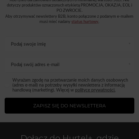
Kod tylko dla zamówień detalicznych o minimalnej wartości 50zł. Nie
dotyczy produktów oznaczonych etykietą PROMOCJA, OKAZJA, EOL i
PO ZWROCIE.
Aby otrzymywać newslettery B2B, konto połączone z podanym e-mailem
musi mieć nadany
status hurtowy
.
Podaj swoje imię
Podaj swój adres e-mail
Wyrażam zgodę na przetwarzanie moich danych osobowych
(adres e-mail) na potrzeby wysyłki newslettera z informacją
handlową (marketing). Więcej w
polityce prywatności.
ZAPISZ SIĘ DO NEWSLETTERA
Dołącz do
Hurtel+
, gdzie