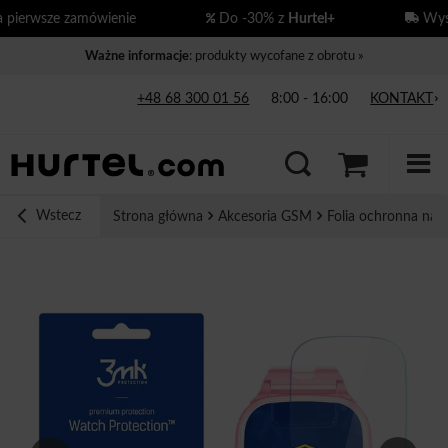
erwsze zamówienie
Do -30% z
Hurtel+
Wysył
Ważne informacje
: produkty wycofane z obrotu »
+48 68 300 01 56
8:00 - 16:00
KONTAKT
Wstecz
Strona główna
Akcesoria GSM
Folia ochronna na