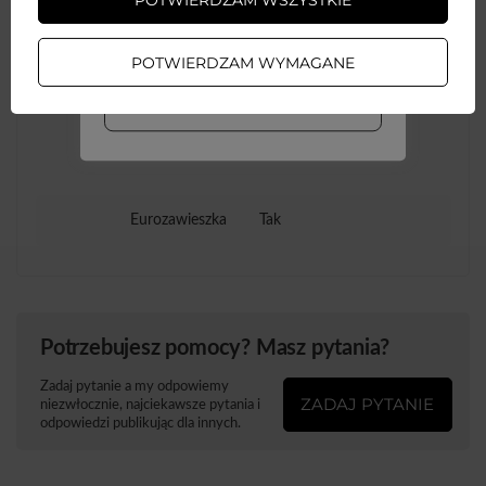
ZAŁÓŻ KONTO
POTWIERDZAM WYMAGANE
Szerokość opakowania
9
Więcej
towaru w cm
WIĘCEJ INFO
Opakowanie
Pudełko
Eurozawieszka
Tak
Potrzebujesz pomocy? Masz pytania?
Zadaj pytanie a my odpowiemy
ZADAJ PYTANIE
niezwłocznie, najciekawsze pytania i
odpowiedzi publikując dla innych.