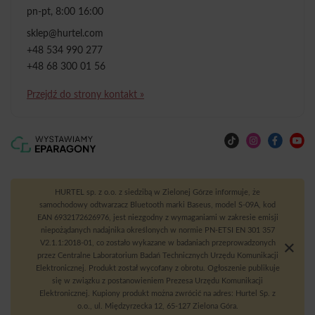
pn-pt, 8:00 16:00
sklep@hurtel.com
+48 534 990 277
+48 68 300 01 56
Przejdź do strony kontakt »
HURTEL sp. z o.o. z siedzibą w Zielonej Górze informuje, że
samochodowy odtwarzacz Bluetooth marki Baseus, model S-09A, kod
EAN 6932172626976, jest niezgodny z wymaganiami w zakresie emisji
niepożądanych nadajnika określonych w normie PN-ETSI EN 301 357
V2.1.1:2018-01, co zostało wykazane w badaniach przeprowadzonych
przez Centralne Laboratorium Badań Technicznych Urzędu Komunikacji
Elektronicznej. Produkt został wycofany z obrotu. Ogłoszenie publikuje
się w związku z postanowieniem Prezesa Urzędu Komunikacji
Elektronicznej. Kupiony produkt można zwrócić na adres: Hurtel Sp. z
o.o., ul. Międzyrzecka 12, 65-127 Zielona Góra.