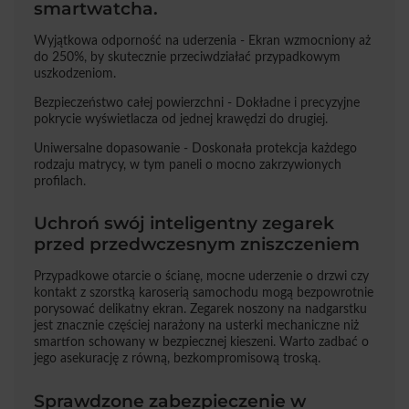
smartwatcha.
Wyjątkowa odporność na uderzenia - Ekran wzmocniony aż
do 250%, by skutecznie przeciwdziałać przypadkowym
uszkodzeniom.
Bezpieczeństwo całej powierzchni - Dokładne i precyzyjne
pokrycie wyświetlacza od jednej krawędzi do drugiej.
Uniwersalne dopasowanie - Doskonała protekcja każdego
rodzaju matrycy, w tym paneli o mocno zakrzywionych
profilach.
Uchroń swój inteligentny zegarek
przed przedwczesnym zniszczeniem
Przypadkowe otarcie o ścianę, mocne uderzenie o drzwi czy
kontakt z szorstką karoserią samochodu mogą bezpowrotnie
porysować delikatny ekran. Zegarek noszony na nadgarstku
jest znacznie częściej narażony na usterki mechaniczne niż
smartfon schowany w bezpiecznej kieszeni. Warto zadbać o
jego asekurację z równą, bezkompromisową troską.
Sprawdzone zabezpieczenie w