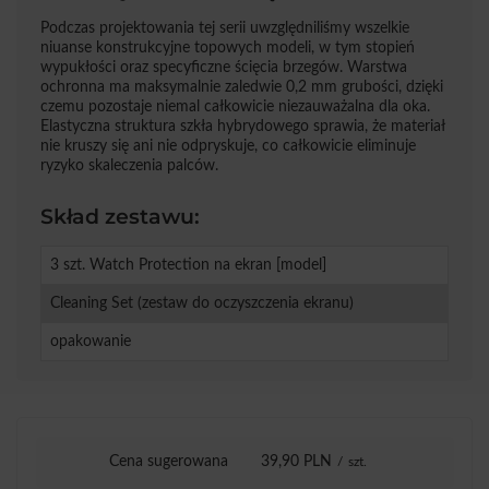
Podczas projektowania tej serii uwzględniliśmy wszelkie
niuanse konstrukcyjne topowych modeli, w tym stopień
wypukłości oraz specyficzne ścięcia brzegów. Warstwa
ochronna ma maksymalnie zaledwie 0,2 mm grubości, dzięki
czemu pozostaje niemal całkowicie niezauważalna dla oka.
Elastyczna struktura szkła hybrydowego sprawia, że materiał
nie kruszy się ani nie odpryskuje, co całkowicie eliminuje
ryzyko skaleczenia palców.
Skład zestawu:
3 szt. Watch Protection na ekran [model]
Cleaning Set (zestaw do oczyszczenia ekranu)
opakowanie
Cena sugerowana
39,90 PLN
/
szt.