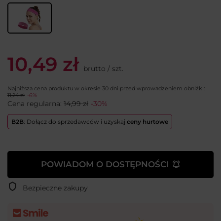
10,49 zł
brutto
/
szt.
Najniższa cena produktu w okresie 30 dni przed wprowadzeniem obniżki:
11,24 zł
-6%
Cena regularna:
14,99 zł
-30%
B2B
: Dołącz do sprzedawców i uzyskaj
ceny hurtowe
POWIADOM O DOSTĘPNOŚCI
Bezpieczne zakupy