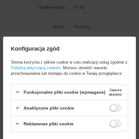
Opakowanie
Folia
Kolor
Różowy
Materiał
Tkanina syntetyczna
Konfiguracja zgód
Strona korzysta z plików cookie w celu realizacji usług zgodnie z
Polityką dotyczącą cookies
. Możesz określić warunki
przechowywania lub dostępu do cookie w Twojej przeglądarce.
Potrzebujesz pomocy? Masz
pytania?
Zawsze
Funkcjonalne pliki cookie (wymagane)
aktywne
Zadaj pytanie a my
odpowiemy niezwłocznie,
Analityczne pliki cookie
ZADAJ PYTANIE
najciekawsze pytania i
odpowiedzi publikując dla
innych.
Wystarczy
założyć konto
i zrobić
Reklamowe pliki cookie
zakupy za
min. 50 zł
, aby
odblokować zniżki na kolejne
zamówienia