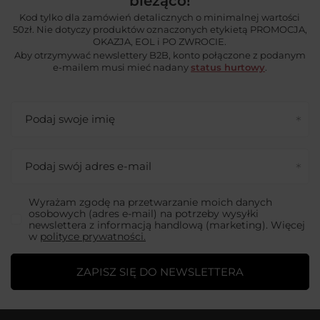
bieżąco!
Kod tylko dla zamówień detalicznych o minimalnej wartości
50zł. Nie dotyczy produktów oznaczonych etykietą PROMOCJA,
OKAZJA, EOL i PO ZWROCIE.
Aby otrzymywać newslettery B2B, konto połączone z podanym
e-mailem musi mieć nadany
status hurtowy
.
Podaj swoje imię
Podaj swój adres e-mail
Wyrażam zgodę na przetwarzanie moich danych
osobowych (adres e-mail) na potrzeby wysyłki
newslettera z informacją handlową (marketing). Więcej
w
polityce prywatności.
ZAPISZ SIĘ DO NEWSLETTERA