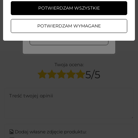
POTWIERDZAM WSZYSTKIE
AKCESORIA GSM
ZAŁÓŻ KONTO
Gwarancja 12 miesięcy
POTWIERDZAM WYMAGANE
WIĘCEJ INFO
Napisz swoją opinię
Twoja ocena:
5/5
Treść twojej opinii
Dodaj własne zdjęcie produktu: