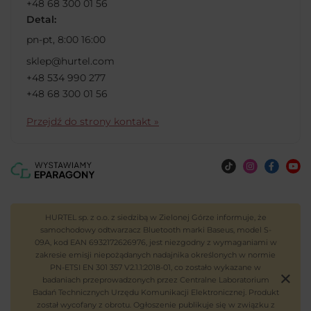
+48 68 300 01 56
Detal:
pn-pt, 8:00 16:00
sklep@hurtel.com
+48 534 990 277
+48 68 300 01 56
Przejdź do strony kontakt »
HURTEL sp. z o.o. z siedzibą w Zielonej Górze informuje, że
samochodowy odtwarzacz Bluetooth marki Baseus, model S-
09A, kod EAN 6932172626976, jest niezgodny z wymaganiami w
zakresie emisji niepożądanych nadajnika określonych w normie
PN-ETSI EN 301 357 V2.1.1:2018-01, co zostało wykazane w
badaniach przeprowadzonych przez Centralne Laboratorium
Badań Technicznych Urzędu Komunikacji Elektronicznej. Produkt
został wycofany z obrotu. Ogłoszenie publikuje się w związku z