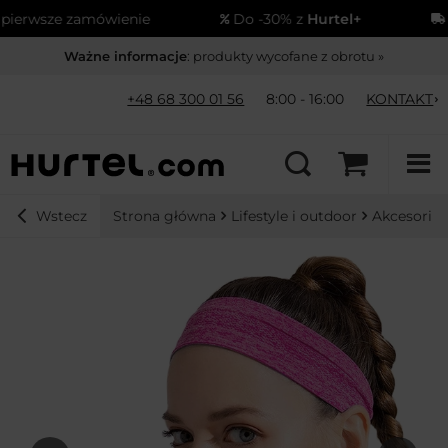
erwsze zamówienie
Do -30% z
Hurtel+
Wy
Ważne informacje
: produkty wycofane z obrotu »
+48 68 300 01 56
8:00 - 16:00
KONTAKT
Strona główna
Lifestyle i outdoor
Akcesoria
Wstecz