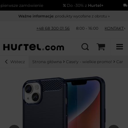
erwsze zamówienie
Do -30% z
Hurtel+
Wy
Ważne informacje
: produkty wycofane z obrotu »
+48 68 300 01 56
8:00 - 16:00
KONTAKT
Strona główna
Case'y - wielkie promo!
Carbo
Wstecz