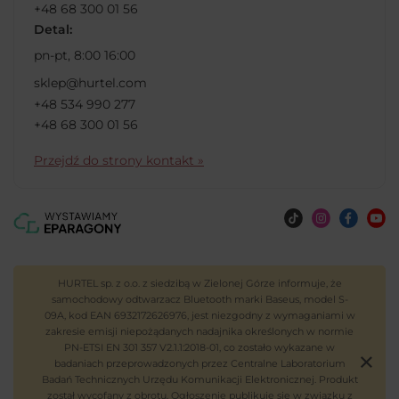
+48 68 300 01 56
Detal:
pn-pt, 8:00 16:00
sklep@hurtel.com
+48 534 990 277
+48 68 300 01 56
Przejdź do strony kontakt »
HURTEL sp. z o.o. z siedzibą w Zielonej Górze informuje, że
samochodowy odtwarzacz Bluetooth marki Baseus, model S-
09A, kod EAN 6932172626976, jest niezgodny z wymaganiami w
zakresie emisji niepożądanych nadajnika określonych w normie
PN-ETSI EN 301 357 V2.1.1:2018-01, co zostało wykazane w
badaniach przeprowadzonych przez Centralne Laboratorium
Badań Technicznych Urzędu Komunikacji Elektronicznej. Produkt
został wycofany z obrotu. Ogłoszenie publikuje się w związku z