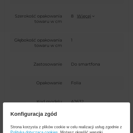
Szerokość opakowania
8
Więcej
towaru w cm
Głębokość opakowania
1
towaru w cm
Zastosowanie
Do smartfona
Opakowanie
Folia
Kod modelu
A2632
urządzenia
A2885
Konfiguracja zgód
A2888
Strona korzysta z plików cookie w celu realizacji usług zgodnie z
A2887
Polityką dotyczącą cookies
. Możesz określić warunki