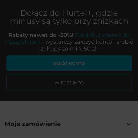
Dołącz do
Hurtel+
, gdzie
minusy są tylko przy zniżkach
Rabaty nawet do -30%
!
Odblokuj dostęp do
niższych cen
- wystarczy założyć konto i zrobić
zakupy za min. 50 zł.
ZAŁÓŻ KONTO
WIĘCEJ INFO
Moje zamówienie