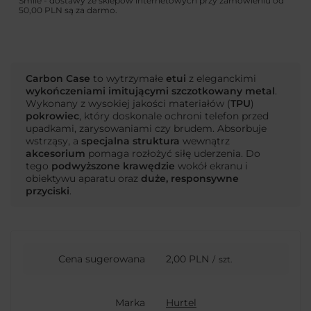
Smile - dostawy ze sklepów internetowych przy zamówieniu od
50,00 PLN
są za darmo.
Carbon Case
to wytrzymałe
etui
z eleganckimi
wykończeniami imitującymi szczotkowany metal
.
Wykonany z wysokiej jakości materiałów (
TPU
)
pokrowiec
, który doskonale ochroni telefon przed
upadkami, zarysowaniami czy brudem. Absorbuje
wstrząsy, a
specjalna struktura
wewnątrz
akcesorium
pomaga rozłożyć siłę uderzenia. Do
tego
podwyższone krawędzie
wokół ekranu i
obiektywu aparatu oraz
duże, responsywne
przyciski
.
Cena sugerowana
2,00 PLN
/
szt.
Marka
Hurtel