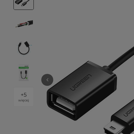
+
5
więcej