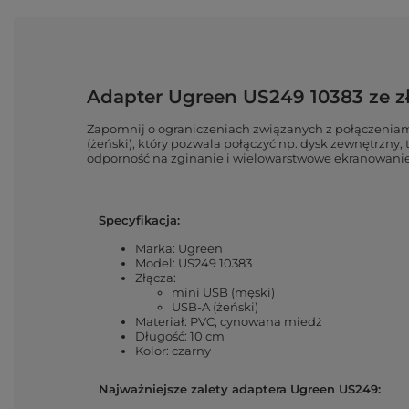
Adapter Ugreen US249 10383 ze zł
Zapomnij o ograniczeniach związanych z połączeniami
(żeński), który pozwala połączyć np. dysk zewnętrzny,
odporność na zginanie i wielowarstwowe ekranowanie 
Specyfikacja:
Marka: Ugreen
Model: US249 10383
Złącza:
mini USB (męski)
USB-A (żeński)
Materiał: PVC, cynowana miedź
Długość: 10 cm
Kolor: czarny
Najważniejsze zalety adaptera Ugreen US249: