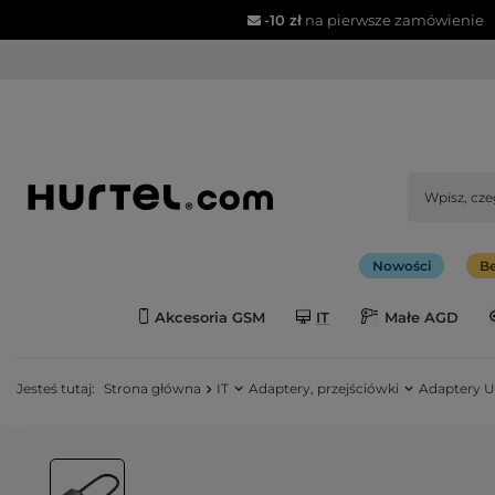
-10 zł
na pierwsze zamówienie
Nowości
Be
Akcesoria GSM
IT
Małe AGD
Jesteś tutaj:
Strona główna
IT
Adaptery, przejściówki
Adaptery 