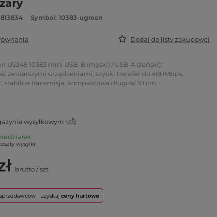
szary
3813834
Symbol: 10383-ugreen
orównania
Dodaj do listy zakupowej
n US249 10383 mini USB-B (męski) / USB-A (żeński):
ć ze starszymi urządzeniami, szybki transfer do 480Mbps,
, stabilna transmisja, kompaktowa długość 10 cm.
azynie wysyłkowym
niedziałek
koszty wysyłki
zł
brutto
/
szt.
o sprzedawców i uzyskaj
ceny hurtowe