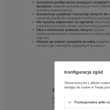
Umożliwia podłączenie starszych urządzeń
sprzętów
. Adapter posiada złącze mini USB-B
szerokie zastosowanie.
Gwarantuje prędkość transmisji danych do
wysokiej prędkości przesyłania plików oszczęd
Ma wysoką odporność na zginanie
. Nie musi
uszkodzenia kabla dzięki wytrzymałej powłoc
Dba o stabilność przesyłu danych.
Dzięki
wielowarstwowemu ekranowaniu unikasz zakł
sygnału.
Możesz go zabrać wszędzie ze sobą
. Adapter
co czyni go niezwykle wygodnym w użyciu.
Konfiguracja zgód
Strona korzysta z plików cookie
dostępu do cookie w Twojej prz
Zwiększa kompatybilność
Dzięki adapterowi Ugreen US249 ni
różnorodnych sprzętów z portem min
Funkcjonalne pliki 
urządzeń z wejściem USB-A. To sprawi