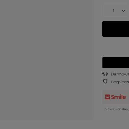
Darmowa 
Bezpiecz
Smile - dosta