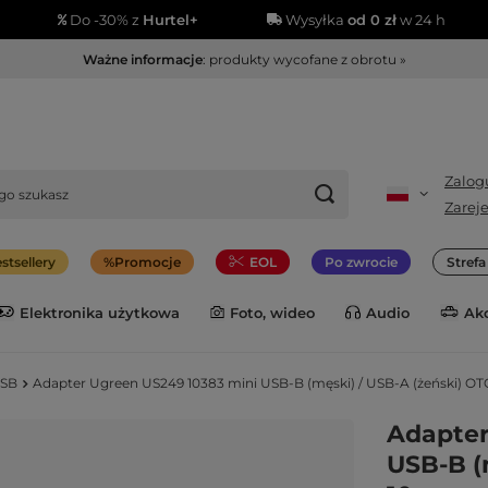
Do -30% z
Hurtel+
Wysyłka
od 0 zł
w 24 h
Ważne informacje
: produkty wycofane z obrotu »
Zalogu
Zareje
stsellery
Promocje
EOL
Po zwrocie
Stref
Elektronika użytkowa
Foto, wideo
Audio
Ak
USB
Adapter Ugreen US249 10383 mini USB-B (męski) / USB-A (żeński) OTG
Adapter
USB-B (