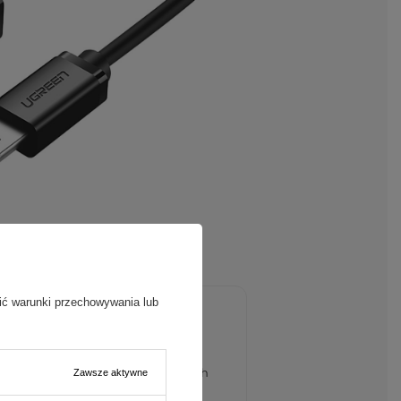
ić warunki przechowywania lub
umożliwia podłączenie
udio w samochodach, do nowoczesnych
Zawsze aktywne
yteczne.