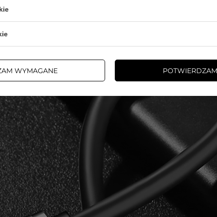
kie
kie
ZAM WYMAGANE
POTWIERDZAM