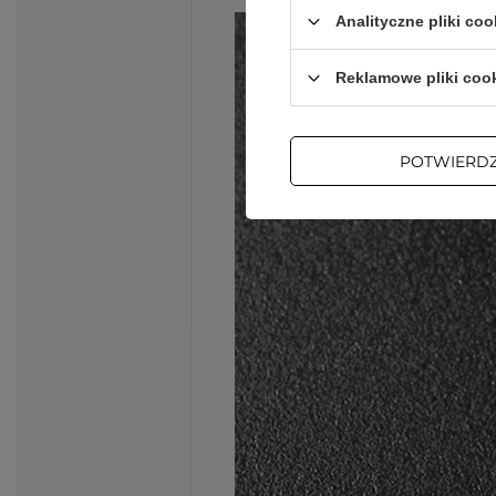
Analityczne pliki coo
Reklamowe pliki coo
POTWIERD