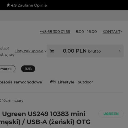
4.9
Zaufane Opinie
+48 68 300 01 56
8:00 - 16:00
KONTAKT
j się
0,00 PLN
Listy zakupowe
brutto
struj się
a marek
B2B
cesoria samochodowe
Lifestyle i outdoor
 10cm - szary
 Ugreen US249 10383 mini
męski) / USB-A (żeński) OTG