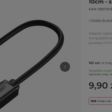
10cm - 
EAN: 695730
+ Dodaj do p
Adapter Ugree
kompatybilnoś
powłoka z PVC
163
szt.
w mag
Wysyłka
w po
Sprawdź czasy i 
9,90 
B2B
: Dołącz d