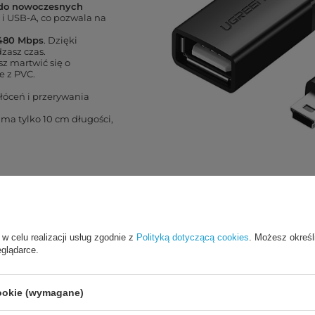
 do nowoczesnych
 i USB-A, co pozwala na
 480 Mbps
. Dzięki
zasz czas.
sz martwić się o
e z PVC.
óceń i przerywania
 ma tylko 10 cm długości,
 w celu realizacji usług zgodnie z
Polityką dotyczącą cookies
. Możesz określ
eglądarce.
 urządzeń
e musisz rezygnować z ulubionych starszych urządzeń. Adapter ten 
i USB-B, takich jak tablety, kontrolery gier czy starsze systemy a
cookie (wymagane)
a, że Twoje starsze gadżety zyskają drugie życie i znów staną się uż