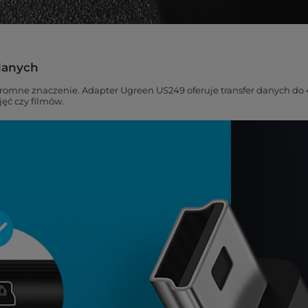
danych
romne znaczenie. Adapter Ugreen US249 oferuje transfer danych do
jęć czy filmów.