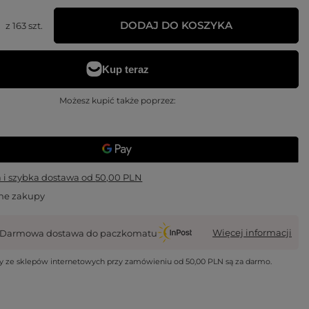
DODAJ DO KOSZYKA
z
163
szt.
Możesz kupić także poprzez:
i szybka dostawa
od
50,00 PLN
ne zakupy
Więcej informacji
Darmowa dostawa do paczkomatu
wy ze sklepów internetowych przy zamówieniu od
50,00 PLN
są za darmo.