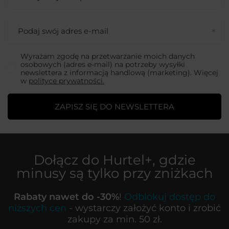
Podaj swój adres e-mail
Wyrażam zgodę na przetwarzanie moich danych
osobowych (adres e-mail) na potrzeby wysyłki
newslettera z informacją handlową (marketing). Więcej
w
polityce prywatności.
ZAPISZ SIĘ DO NEWSLETTERA
Dołącz do
Hurtel+
, gdzie
minusy są tylko przy zniżkach
Rabaty nawet do -30%
!
Odblokuj dostęp do
niższych cen
- wystarczy założyć konto i zrobić
zakupy za min. 50 zł.