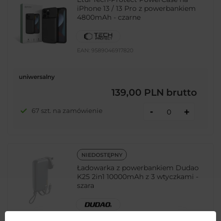
iPhone 13 / 13 Pro z powerbankiem
4800mAh - czarne
EAN:
9589046917820
uniwersalny
139,00 PLN
brutto
-
67 szt. na zamówienie
+
NIEDOSTĘPNY
Ładowarka z powerbankiem Dudao
K25 2in1 10000mAh z 3 wtyczkami -
szara
EAN:
6977196680061