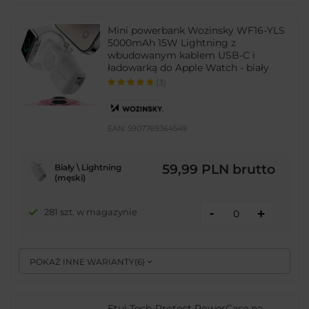
Mini powerbank Wozinsky WF16-YLS
5000mAh 15W Lightning z
wbudowanym kablem USB-C i
ładowarką do Apple Watch - biały
(3)
EAN:
5907769364549
59,99 PLN
brutto
Biały \ Lightning
(męski)
-
281 szt. w magazynie
+
POKAŻ INNE WARIANTY
(
6
)
Etui Tech-Protect PowerCase na