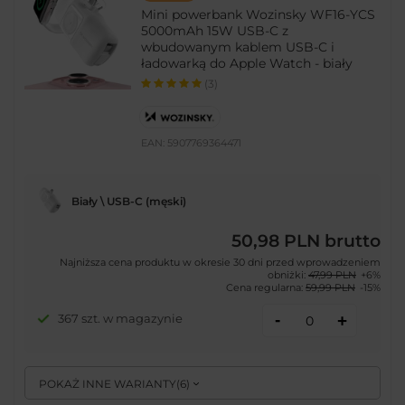
Mini powerbank Wozinsky WF16-YCS
5000mAh 15W USB-C z
wbudowanym kablem USB-C i
ładowarką do Apple Watch - biały
(3)
EAN:
5907769364471
Biały \ USB-C (męski)
50,98 PLN
brutto
Najniższa cena produktu w okresie 30 dni przed wprowadzeniem
obniżki:
47,99 PLN
+6%
Cena regularna:
59,99 PLN
-15%
-
367 szt. w magazynie
+
POKAŻ INNE WARIANTY
(
6
)