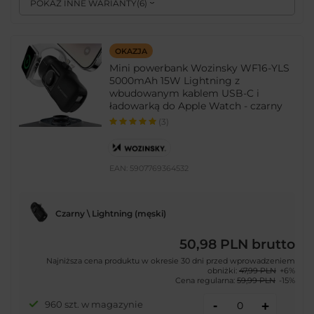
POKAŻ INNE WARIANTY
(
6
)
OKAZJA
Mini powerbank Wozinsky WF16-YLS
5000mAh 15W Lightning z
wbudowanym kablem USB-C i
ładowarką do Apple Watch - czarny
(3)
EAN:
5907769364532
Czarny \ Lightning (męski)
50,98 PLN
brutto
Najniższa cena produktu w okresie 30 dni przed wprowadzeniem
obniżki:
47,99 PLN
+6%
Cena regularna:
59,99 PLN
-15%
-
960 szt. w magazynie
+