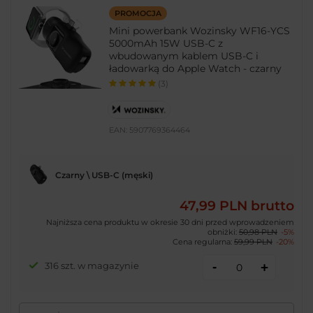
PROMOCJA
Mini powerbank Wozinsky WF16-YCS
5000mAh 15W USB-C z
wbudowanym kablem USB-C i
ładowarką do Apple Watch - czarny
(3)
EAN:
5907769364464
Czarny \ USB-C (męski)
47,99 PLN
brutto
Najniższa cena produktu w okresie 30 dni przed wprowadzeniem
obniżki:
50,98 PLN
-5%
Cena regularna:
59,99 PLN
-20%
-
316 szt. w magazynie
+