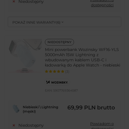
Niedostępny
dostępności
POKAŻ INNE WARIANTY
(
6
)
NIEDOSTĘPNY
Mini powerbank Wozinsky WF16-YLS
5000mAh 15W Lightning z
wbudowanym kablem USB-C i
ładowarką do Apple Watch - niebieski
(3)
EAN:
5907769364587
69,99 PLN
brutto
Niebieski \ Lightning
(męski)
Powiadom o
Niedostępny
dostępności