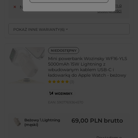
Powiadom o
Niedostępny
dostępności
POKAŻ INNE WARIANTY
(
6
)
NIEDOSTĘPNY
Mini powerbank Wozinsky WF16-YLS
5000mAh 15W Lightning z
wbudowanym kablem USB-C i
ładowarką do Apple Watch - beżowy
(3)
EAN:
5907769364570
69,00 PLN
brutto
Beżowy \ Lightning
(męski)
Powiadom o