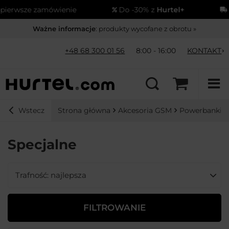
erwsze zamówienie
Do -30% z
Hurtel+
Wy
Ważne informacje
: produkty wycofane z obrotu »
+48 68 300 01 56
8:00 - 16:00
KONTAKT
Strona główna
Akcesoria GSM
Powerbanki
Wstecz
Specjalne
Zmień sortowanie
Trafność: najlepsza
FILTROWANIE