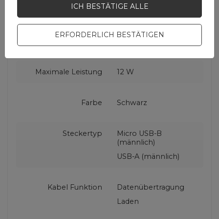
ICH BESTÄTIGE ALLE
Symbol
PUCM12W2MTBLK
ERFORDERLICH BESTÄTIGEN
Garantie
Mobiltelefonzubehör
Maximale Leistung
12 W
Farbe
Schwarz
Steckertyp
Micro USB-B
(männlich)
USB-A (männlich)
Kabel Funktion
Datenübertragung
Laden