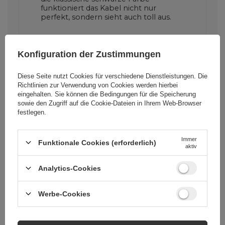
funktioniert das Kabel nicht nur
perfekt, sondern sieht auch toll aus.
Konfiguration der Zustimmungen
Diese Seite nutzt Cookies für verschiedene Dienstleistungen. Die
Richtlinien zur Verwendung von Cookies
werden hierbei
eingehalten. Sie können die Bedingungen für die Speicherung
sowie den Zugriff auf die Cookie-Dateien in Ihrem Web-Browser
festlegen.
Cena sugerowana
9,30 EUR
/
Stk
Immer
Funktionale Cookies (erforderlich)
aktiv
Marke
Puro
Analytics-Cookies
Für dieses Produkt
SBS S.p.A.
Mehr
Werbe-Cookies
zuständige Stelle in
der EU