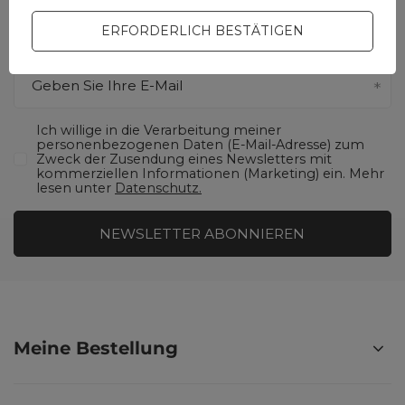
Geben Sie Ihren Vornamen ein
ERFORDERLICH BESTÄTIGEN
Geben Sie Ihre E-Mail
Ich willige in die Verarbeitung meiner
personenbezogenen Daten (E-Mail-Adresse) zum
Zweck der Zusendung eines Newsletters mit
kommerziellen Informationen (Marketing) ein. Mehr
lesen unter
Datenschutz.
NEWSLETTER ABONNIEREN
Meine Bestellung