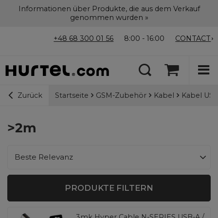
Informationen über Produkte, die aus dem Verkauf
genommen wurden »
+48 68 300 01 56
8:00 - 16:00
CONTACT
Startseite
GSM-Zubehör
Kabel
Kabel USB
Zurück
>2m
Sortierung ändern
Beste Relevanz
PRODUKTE FILTERN
3mk Hyper Cable N-SERIES USB-A /