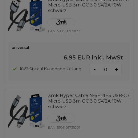
Micro-USB 3m QC 3.0 5V/2A 10W -
schwarz
EAN:
5903108739177
universal
6,95 EUR
inkl. MwSt
-
1862 Stk auf Kundenbestellung
+
3mk Hyper Cable N-SERIES USB-C /
Micro-USB 3m QC 3.0 5V/2A 10W -
schwarz
EAN:
5903108739207