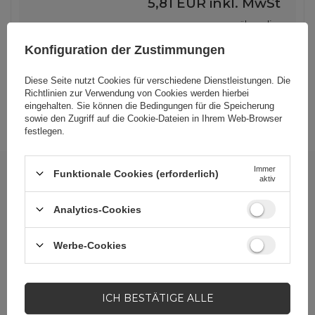
5,81 EUR
inkl. MwSt
über die
Nicht verfügbar
Verfügbarkeit
Konfiguration der Zustimmungen
informieren
Diese Seite nutzt Cookies für verschiedene Dienstleistungen. Die
ANDERE OPTIONEN ANZEIGEN
(
1
)
Richtlinien zur Verwendung von Cookies
werden hierbei
eingehalten. Sie können die Bedingungen für die Speicherung
sowie den Zugriff auf die Cookie-Dateien in Ihrem Web-Browser
festlegen.
Immer
Newsletter
Funktionale Cookies (erforderlich)
aktiv
Bleiben Sie auf dem Laufenden über neue
Analytics-Cookies
Lieferungen
,
Werbeaktionen
und
Sonderangebote
!
Werbe-Cookies
Um B2B-Newsletter zu erhalten, muss das mit der
angegebenen E-Mail verknüpfte Konto den
Großhandelsstatus
haben
.
ICH BESTÄTIGE ALLE