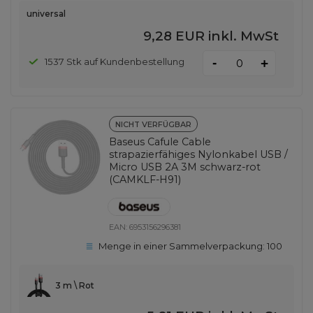
universal
9,28 EUR
inkl. MwSt
-
1537 Stk auf Kundenbestellung
+
NICHT VERFÜGBAR
Baseus Cafule Cable
strapazierfähiges Nylonkabel USB /
Micro USB 2A 3M schwarz-rot
(CAMKLF-H91)
EAN:
6953156296381
Menge in einer Sammelverpackung:
100
3 m \ Rot