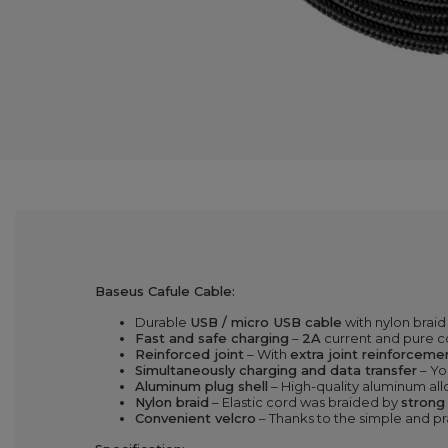
Baseus Cafule Cable:
Durable
USB / micro USB cable
with nylon braid
Fast and safe charging
–
2A
current and pure c
Reinforced joint
– With
extra joint reinforceme
Simultaneously charging and data transfer
– Yo
Aluminum plug shell
– High-quality aluminum all
Nylon braid
– Elastic cord was braided by
strong
Convenien
t velcro
– Thanks to the simple and p