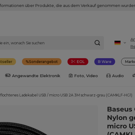
nformationen über Produkte, die aus dem Verkauf genommen wurden
A
Re
tseller
Sonderangebot
EOL
B Ware
Mark
Angewandte Elektronik
Foto, Video
Audio
geflochtenes Ladekabel USB / micro USB 2A 3M schwarz-grau (CAMKLF-HG1)
Baseus 
Nylon g
micro U
(CAMKL