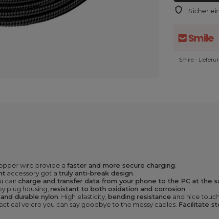
Sicher ei
Smile - Liefer
opper wire provide a
faster and more secure charging
.
nt
accessory got a
truly anti-break design
.
u can
charge and transfer data from your phone to the PC at the 
oy plug housing,
resistant to both oxidation and corrosion
.
 and durable nylon
. High elasticity,
bending resistance
and nice touch
ractical velcro you can say goodbye to the messy cables.
Facilitate s