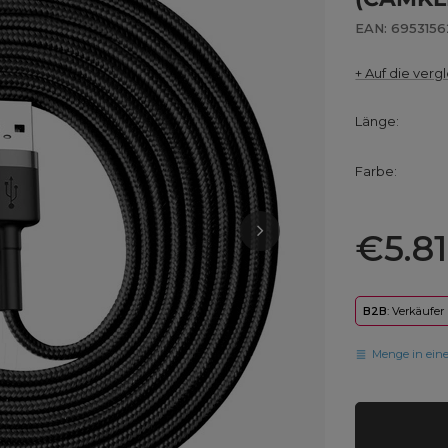
EAN: 695315
+ Auf die vergl
Länge
Farbe
€5.81
B2B
: Verkäufer
Menge in ein