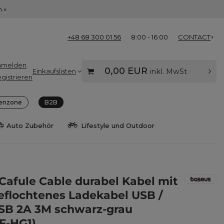
 »
+48 68 300 01 56
8:00 - 16:00
CONTACT
nmelden
0,00 EUR
Einkaufslisten
inkl. MwSt
gistrieren
enzone
B2B
Auto Zubehör
Lifestyle und Outdoor
Cafule Cable durabel Kabel mit
eflochtenes Ladekabel USB /
SB 2A 3M schwarz-grau
F-HG1)