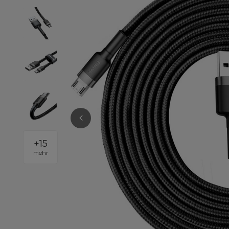
+
15
mehr