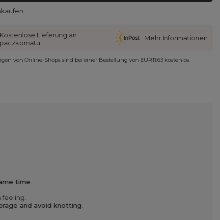
nkaufen
Kostenlose Lieferung an
Mehr Informationen
paczkomatu
ungen von Online-Shops sind bei einer Bestellung von
EUR11.63
kostenlos.
same time
.
 feeling.
torage and avoid knotting
.