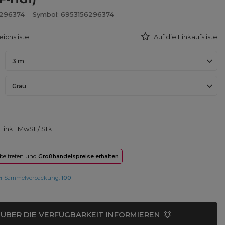
6296374
Symbol: 6953156296374
eichsliste
Auf die Einkaufsliste
3 m
Grau
inkl. MwSt
/
Stk
 beitreten und
Großhandelspreise erhalten
er Sammelverpackung:
100
ÜBER DIE VERFÜGBARKEIT INFORMIEREN