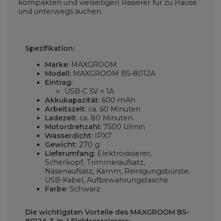
kompakten und vielseitigen Rasierer für zu Hause
und unterwegs suchen.
Spezifikation:
Marke:
MAXGROOM
Modell:
MAXGROOM BS-8012A
Eintrag:
USB-C 5V = 1A
Akkukapazität:
600 mAh
Arbeitszeit:
ca. 60 Minuten
Ladezeit:
ca. 80 Minuten
Motordrehzahl:
7500 U/min
Wasserdicht:
IPX7
Gewicht:
270 g
Lieferumfang:
Elektrorasierer,
Scherkopf, Trimmeraufsatz,
Nasenaufsatz, Kamm, Reinigungsbürste,
USB-Kabel, Aufbewahrungstasche
Farbe:
Schwarz
Die wichtigsten Vorteile des MAXGROOM BS-
8012A 3-in-1 Elektrorasierers: