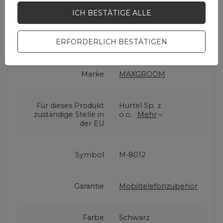
ICH BESTÄTIGE ALLE
ERFORDERLICH BESTÄTIGEN
Cena sugerowana
18,60 EUR
/
Stk
Marke
MAXGROOM
Für dieses Produkt
Hurtel Sp. z
zuständige Stelle in
o.o.
Mehr
der EU
Symbol
M-8012
Garantie
Mobiltelefonzubehör
Farbe
Schwarz