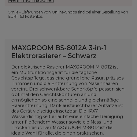
Mehr Informationen
Smile - Lieferungen von Online-Shops sind bei einer Bestellung von
EUR11.63
kostenlos.
MAXGROOM BS-8012A 3-in-1
Elektrorasierer – Schwarz
Der elektrische Rasierer MAXGROOM M-8012 ist
ein Multifunktionsgerät für die tägliche
Gesichtspflege, das eine gründliche Rasur, präzises
Trimmen und die Entfernung von Nasenhaaren
vereint. Drei schwenkbare Scherköpfe passen sich
optimal den Gesichtskonturen an und
ermöglichen so eine schnelle und gleichmäßige
Haarentfernung. Dank austauschbarer Aufsätze ist
das Gerät vielseitig einsetzbar. Die IPX7-
Wasserdichtigkeit erlaubt eine einfache Reinigung
unter fließendem Wasser sowie die Nass- und
Trockenrasur. Der MAXGROOM M-8012 ist die
ideale Wahl für alle, die einen praktischen,