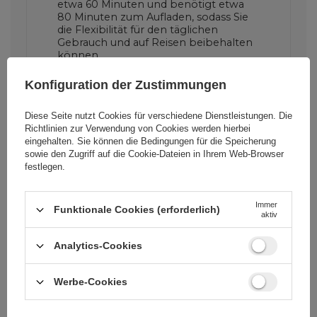
etwa 60 Minuten und benötigt etwa
80 Minuten zum Aufladen, sodass Sie
die Flexibilität für den täglichen
Gebrauch und auf Reisen beibehalten
können.
Konfiguration der Zustimmungen
Der Motor mit 7500 U/min
Diese Seite nutzt Cookies für verschiedene Dienstleistungen. Die
sorgt für eine sanfte und
Richtlinien zur Verwendung von Cookies
werden hierbei
effiziente Rasur.
eingehalten. Sie können die Bedingungen für die Speicherung
sowie den Zugriff auf die Cookie-Dateien in Ihrem Web-Browser
Der effiziente Antrieb trägt dazu bei,
festlegen.
Stoppeln schnell zu entfernen und
unterstützt den reibungslosen Betrieb
der Scherköpfe, was zu einer
Immer
Funktionale Cookies (erforderlich)
aktiv
komfortablen Rasur ohne unnötiges
Ziehen an der Haut führt.
Analytics-Cookies
Werbe-Cookies