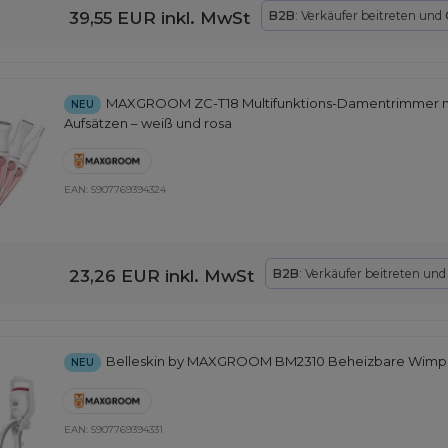
39,55 EUR
inkl. MwSt
B2B
: Verkäufer beitreten und
MAXGROOM ZC-T18 Multifunktions-Damentrimmer m
NEU
Aufsätzen – weiß und rosa
EAN:
5907769394324
23,26 EUR
inkl. MwSt
B2B
: Verkäufer beitreten un
Belleskin by MAXGROOM BM2310 Beheizbare Wimp
NEU
EAN:
5907769394331