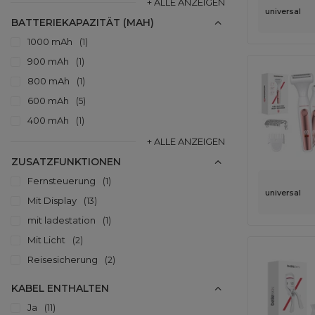
+ ALLE ANZEIGEN
universal
BATTERIEKAPAZITÄT (MAH)
1000 mAh
1
900 mAh
1
800 mAh
1
600 mAh
5
400 mAh
1
+ ALLE ANZEIGEN
ZUSATZFUNKTIONEN
Fernsteuerung
1
universal
Mit Display
13
mit ladestation
1
Mit Licht
2
Reisesicherung
2
KABEL ENTHALTEN
Ja
11