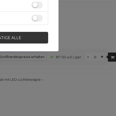
aschine mit Trimmer -
ÄTIGE ALLE
-
+
Großhandelspreise erhalten
187 Stk auf Lager
t mit LED-Lichttherapie –