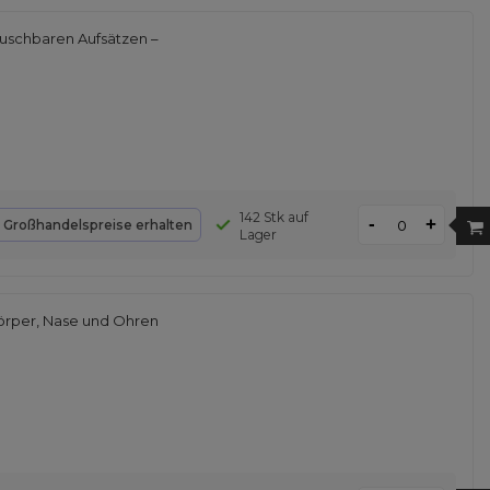
uschbaren Aufsätzen –
142 Stk auf
-
+
d
Großhandelspreise erhalten
Lager
örper, Nase und Ohren