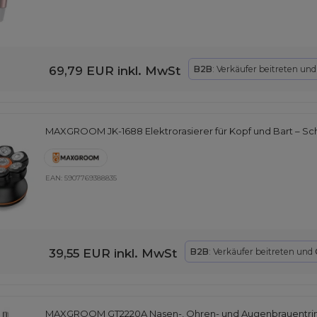
69,79 EUR
inkl. MwSt
B2B
: Verkäufer beitreten un
MAXGROOM JK-1688 Elektrorasierer für Kopf und Bart – S
EAN:
5907769388835
39,55 EUR
inkl. MwSt
B2B
: Verkäufer beitreten und
MAXGROOM GT2220A Nasen-, Ohren- und Augenbrauentri