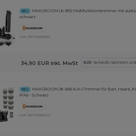
MAXGROOM LK-892 Multifunktionstrimmer mit austa
NEU
schwarz
EAN:
5907769394263
34,90 EUR
inkl. MwSt
B2B
: Verkäufer beitreten un
MAXGROOM JK-666 6-in-1 Trimmer für Bart, Haare, K
NEU
IPX6 - Schwarz
EAN:
5907769394270