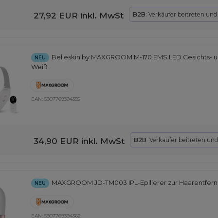
27,92 EUR
inkl. MwSt
B2B
: Verkäufer beitreten un
Belleskin by MAXGROOM M-170 EMS LED Gesichts- u
NEU
Weiß
EAN:
5907769394355
34,90 EUR
inkl. MwSt
B2B
: Verkäufer beitreten un
MAXGROOM JD-TM003 IPL-Epilierer zur Haarentfernu
NEU
EAN:
5907769394362