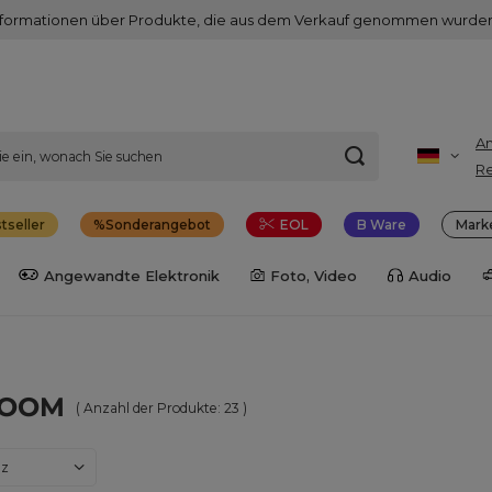
nformationen über Produkte, die aus dem Verkauf genommen wurden
A
Re
tseller
Sonderangebot
EOL
B Ware
Mark
Angewandte Elektronik
Foto, Video
Audio
ROOM
( Anzahl der Produkte:
23
)
dern
nz