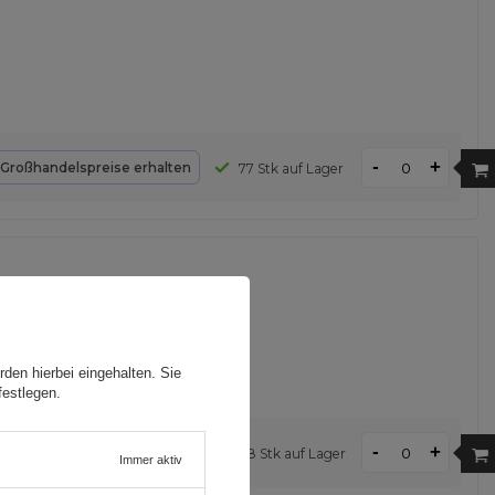
-
+
Großhandelspreise erhalten
77 Stk auf Lager
den hierbei eingehalten. Sie
festlegen.
-
+
d
Großhandelspreise erhalten
98 Stk auf Lager
Immer aktiv