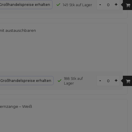
-
+
Großhandelspreise erhalten
149 Stk auf Lager
it austauschbaren
188 Stk auf
-
+
d
Großhandelspreise erhalten
Lager
ernzange – Weiß