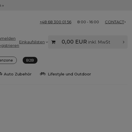
 »
+48 68 300 01 56
8:00 - 16:00
CONTACT
nmelden
0,00 EUR
Einkaufslisten
inkl. MwSt
gistrieren
enzone
B2B
Auto Zubehör
Lifestyle und Outdoor