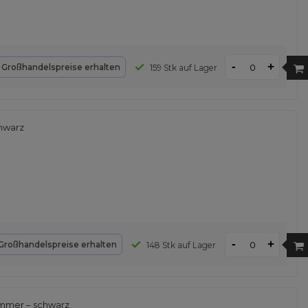
-
+
d
Großhandelspreise erhalten
159 Stk auf Lager
chwarz
-
+
Großhandelspreise erhalten
148 Stk auf Lager
mmer – schwarz