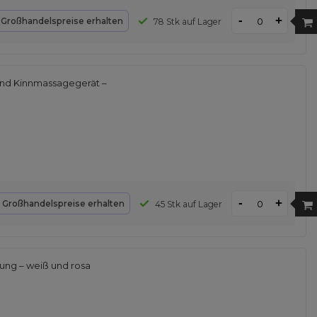
-
+
d
Großhandelspreise erhalten
78 Stk auf Lager
nd Kinnmassagegerät –
-
+
d
Großhandelspreise erhalten
45 Stk auf Lager
ng – weiß und rosa