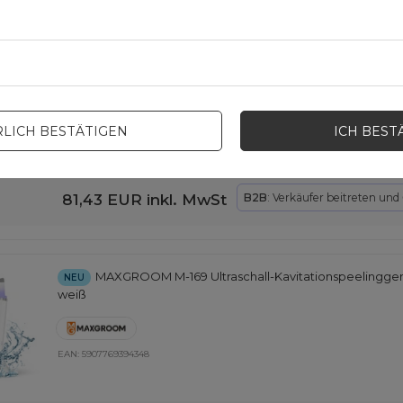
MAXGROOM WF-3908 Multifunktions-Haarschneidem
NEU
schwarz
EAN:
5907769394317
LICH BESTÄTIGEN
ICH BEST
81,43 EUR
inkl. MwSt
B2B
: Verkäufer beitreten und
MAXGROOM M-169 Ultraschall-Kavitationspeelinggerä
NEU
weiß
EAN:
5907769394348