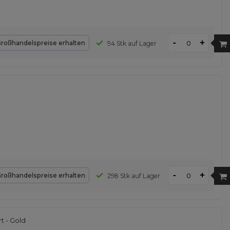
-
+
roßhandelspreise erhalten
94 Stk auf Lager
-
+
roßhandelspreise erhalten
298 Stk auf Lager
t - Gold