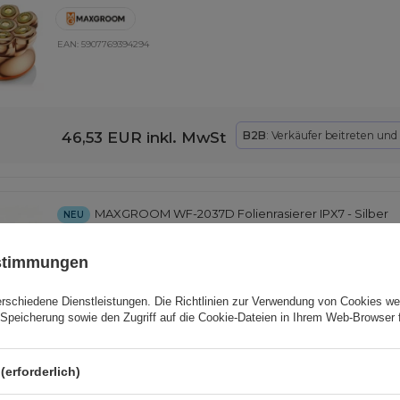
EAN:
5907769394294
46,53 EUR
inkl. MwSt
B2B
: Verkäufer beitreten und
MAXGROOM WF-2037D Folienrasierer IPX7 - Silber
NEU
ustimmungen
EAN:
5907769394300
erschiedene Dienstleistungen. Die
Richtlinien zur Verwendung von Cookies
wer
Speicherung sowie den Zugriff auf die Cookie-Dateien in Ihrem Web-Browser 
23,26 EUR
inkl. MwSt
B2B
: Verkäufer beitreten un
(erforderlich)