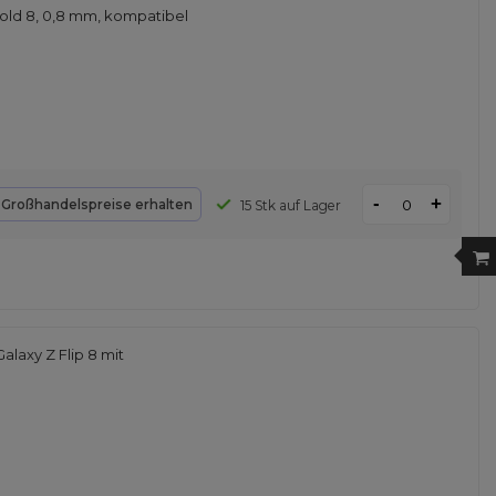
old 8, 0,8 mm, kompatibel
-
+
d
Großhandelspreise erhalten
15 Stk auf Lager
laxy Z Flip 8 mit