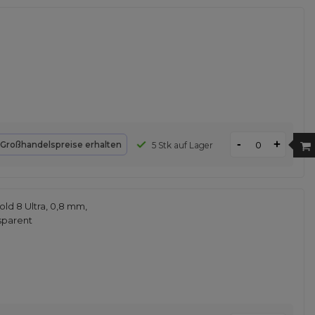
-
+
Großhandelspreise erhalten
5 Stk auf Lager
ld 8 Ultra, 0,8 mm,
nsparent