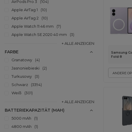
AirPods Pro 3
104
Apple AirTag 1
10
Apple AirTag 2
10
Apple Watch 11 46 mm
7
Apple Watch SE 2020 40 mm
3
+ ALLE ANZEIGEN
FARBE
Samsung Ga
Fold 8
Granatowy
4
Jasnoniebieski
2
ANDERE OP
Turkusowy
3
Schwarz
3394
Weiß
301
+ ALLE ANZEIGEN
BATTERIEKAPAZITÄT (MAH)
5000 mAh
1
4800 mAh
1