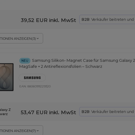
39,52 EUR
inkl. MwSt
B2B
: Verkäufer beitreten und
TIONEN ANZEIGEN
(
3
)
Samsung Silikon- Magnet Case für Samsung Galaxy Z
NEU
MagSafe + 2 Antireflexionsfolien – Schwarz
EAN:
8806099229320
laxy Z
53,47 EUR
inkl. MwSt
B2B
: Verkäufer beitreten und
hwarz
TIONEN ANZEIGEN
(
7
)