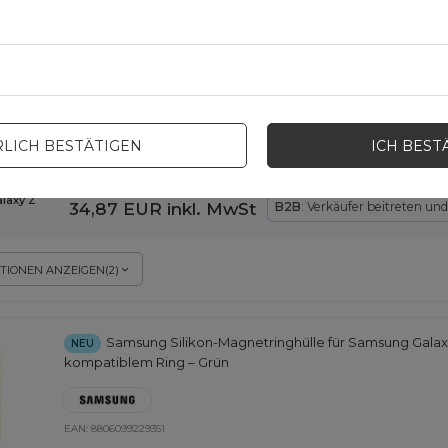
Transparente Samsung Magnet Case für Samsung Gala
NEU
MagSafe-kompatibel
EAN:
8806099229832
LICH BESTÄTIGEN
ICH BEST
laxy Z
34,87 EUR
inkl. MwSt
B2B
: Verkäufer beitreten un
TIONEN ANZEIGEN
(
2
)
Samsung Silikon-Magnetringhülle für Samsung Galaxy
NEU
kompatiblem Ring – Grün
EAN:
8806099229351