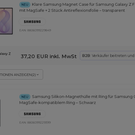
Klare Samsung Magnet Case für Samsung Galaxy Z F
NEU
mit MagSafe + 2 Stück Antireflexionsfolie – transparent
EAN:
8806099229849
laxy Z
37,20 EUR
inkl. MwSt
B2B
: Verkäufer beitreten un
TIONEN ANZEIGEN
(
2
)
Samsung Silikon-Magnethülle mit Ring für Samsung Ga
NEU
MagSafe-kompatiblem Ring – Schwarz
EAN:
8806099229399