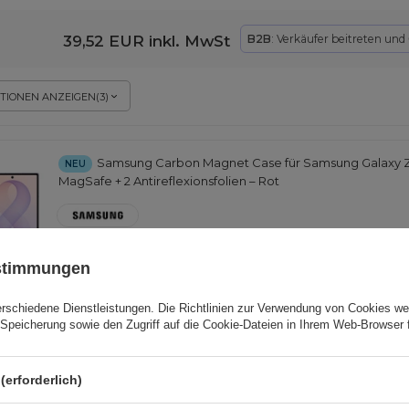
39,52 EUR
inkl. MwSt
B2B
: Verkäufer beitreten und
TIONEN ANZEIGEN
(
3
)
Samsung Carbon Magnet Case für Samsung Galaxy Z 
NEU
MagSafe + 2 Antireflexionsfolien – Rot
EAN:
8806099238124
ustimmungen
erschiedene Dienstleistungen. Die
Richtlinien zur Verwendung von Cookies
wer
laxy Z
67,42 EUR
inkl. MwSt
B2B
: Verkäufer beitreten un
Speicherung sowie den Zugriff auf die Cookie-Dateien in Ihrem Web-Browser 
TIONEN ANZEIGEN
(
5
)
(erforderlich)