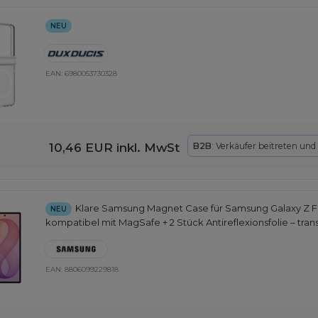
NEU
EAN:
6980053730328
10,46 EUR
inkl. MwSt
B2B
: Verkäufer beitreten und
Klare Samsung Magnet Case für Samsung Galaxy Z Fo
NEU
kompatibel mit MagSafe + 2 Stück Antireflexionsfolie – tra
EAN:
8806099229818