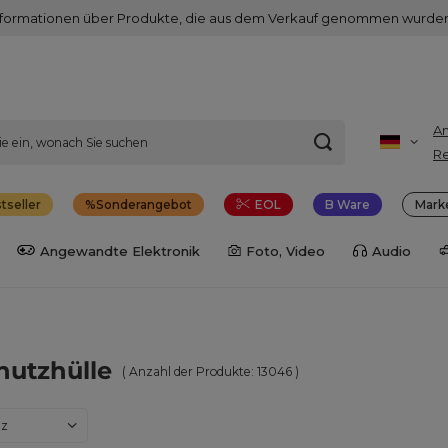
nformationen über Produkte, die aus dem Verkauf genommen wurden
A
Re
tseller
Sonderangebot
EOL
B Ware
Mark
Angewandte Elektronik
Foto, Video
Audio
chutzhülle
( Anzahl der Produkte:
13046
)
dern
nz