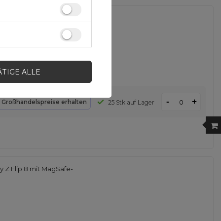
xy Z Flip 8 (0,8 mm),
ÄTIGE ALLE
-
+
d
Großhandelspreise erhalten
25 Stk auf Lager
 Z Flip 8 mit MagSafe-