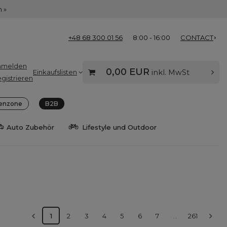
 »
+48 68 300 01 56
8:00 - 16:00
CONTACT
nmelden
0,00 EUR
Einkaufslisten
inkl. MwSt
gistrieren
enzone
B2B
Auto Zubehör
Lifestyle und Outdoor
1
2
3
4
5
6
7
...
261