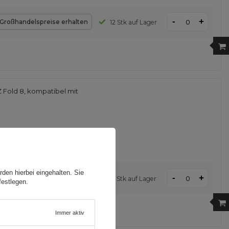
-
+
Großhandelspreise erhalten
12 Stk auf Lager
Fold 8, kompatibel mit
den hierbei eingehalten. Sie
-
+
d
Großhandelspreise erhalten
2 Stk auf Lager
festlegen.
Immer aktiv