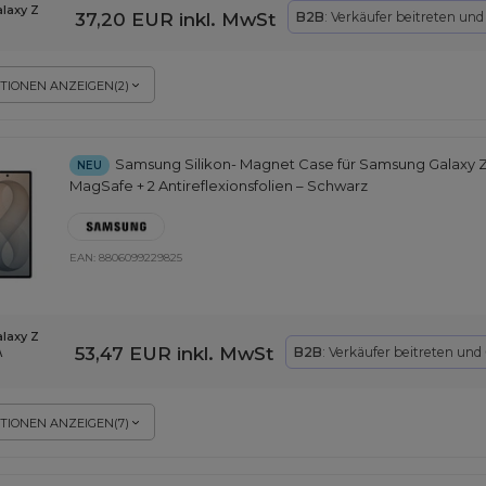
laxy Z
37,20 EUR
inkl. MwSt
B2B
: Verkäufer beitreten un
TIONEN ANZEIGEN
(
2
)
Samsung Silikon- Magnet Case für Samsung Galaxy Z
NEU
MagSafe + 2 Antireflexionsfolien – Schwarz
EAN:
8806099229825
laxy Z
53,47 EUR
inkl. MwSt
B2B
: Verkäufer beitreten und
\
TIONEN ANZEIGEN
(
7
)