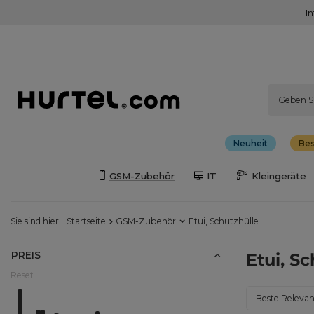
I
Neuheit
Bes
GSM-Zubehör
IT
Kleingeräte
Sie sind hier:
Startseite
GSM-Zubehör
Etui, Schutzhülle
PREIS
Etui, S
Reset
Von
0.00EUR - 2.00EUR
Do
116.00EUR - 118.00EUR
Sortierung än
Beste Releva