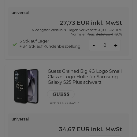
universal
27,73 EUR
inkl. MwSt
Niedrigster Preis in 30 Tagen vor Rabatt:
26,00 EUR
+6%
Normaler Preis:
34,67 EUR
-20%
5 Stk auf Lager
-
+
+ 34 Stk auf Kundenbestellung
Guess Grained Big 4G Logo Small
Classic Logo Hülle für Samsung
Galaxy S25 Plus schwarz
EAN:
3666339449131
universal
34,67 EUR
inkl. MwSt