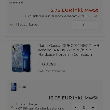
universal
15,76 EUR
inkl. MwSt
Niedrigster Preis in 30 Tagen vor Rabatt:
20,71 EUR
-23%
-
1 Stk auf Lager
+
Ratet Guess , GUHCP14MHGPLHB
iPhone 14 Plus 6,7" blau/blaue
Hardcase Porcelain Collection
EAN:
3666339064334
Blau
16,05 EUR
inkl. MwSt
1 Stk auf Lager
-
+
+ 67 Stk auf Kundenbestellung