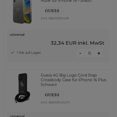
Hülle für iPhone 16 – braun
EAN:
3666339301408
universal
32,34 EUR
inkl. MwSt
-
1 Stk auf Lager
+
Guess 4G Big Logo Cord Stap
Crossbody Case für iPhone 16 Plus
Schwarz
EAN:
3666339434274
universal