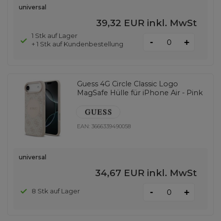
universal
39,32 EUR
inkl. MwSt
1 Stk auf Lager
-
+
+ 1 Stk auf Kundenbestellung
Guess 4G Circle Classic Logo
MagSafe Hülle für iPhone Air - Pink
EAN:
3666339490058
universal
34,67 EUR
inkl. MwSt
-
8 Stk auf Lager
+