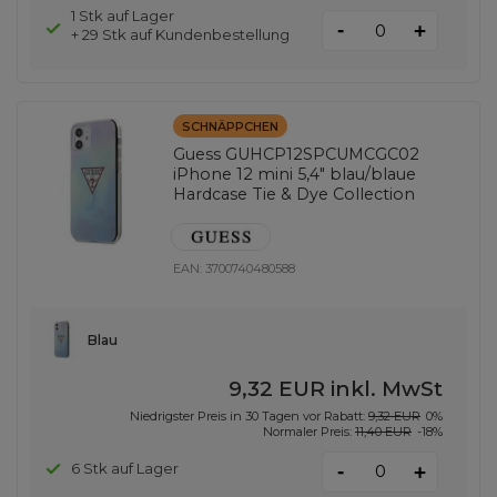
1 Stk auf Lager
-
+
+ 29 Stk auf Kundenbestellung
SCHNÄPPCHEN
Guess GUHCP12SPCUMCGC02
iPhone 12 mini 5,4" blau/blaue
Hardcase Tie & Dye Collection
EAN:
3700740480588
Blau
9,32 EUR
inkl. MwSt
Niedrigster Preis in 30 Tagen vor Rabatt:
9,32 EUR
0%
Normaler Preis:
11,40 EUR
-18%
-
6 Stk auf Lager
+