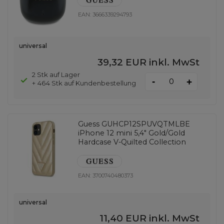
EAN:
3666339294793
universal
39,32 EUR
inkl. MwSt
2 Stk auf Lager
-
+
+ 464 Stk auf Kundenbestellung
Guess GUHCP12SPUVQTMLBE
iPhone 12 mini 5,4" Gold/Gold
Hardcase V-Quilted Collection
EAN:
3700740480373
universal
11,40 EUR
inkl. MwSt