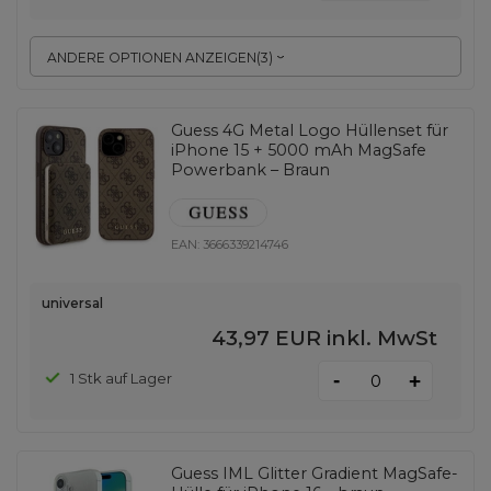
ANDERE OPTIONEN ANZEIGEN
(
3
)
Guess 4G Metal Logo Hüllenset für
iPhone 15 + 5000 mAh MagSafe
Powerbank – Braun
EAN:
3666339214746
universal
43,97 EUR
inkl. MwSt
-
1 Stk auf Lager
+
Guess IML Glitter Gradient MagSafe-