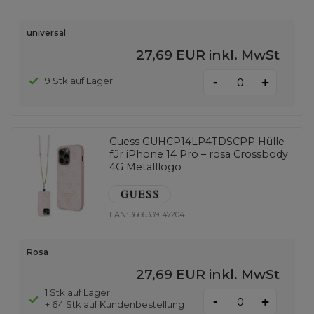
universal
27,69 EUR
inkl. MwSt
-
9 Stk auf Lager
+
Guess GUHCP14LP4TDSCPP Hülle
für iPhone 14 Pro – rosa Crossbody
4G Metalllogo
EAN:
3666339147204
Rosa
27,69 EUR
inkl. MwSt
1 Stk auf Lager
-
+
+ 64 Stk auf Kundenbestellung