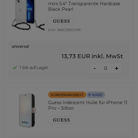
mini 5.4" Transparente Hardcase
Black Pearl
EAN:
3666339025199
universal
13,73 EUR
inkl. MwSt
-
1 Stk auf Lager
+
SONDERANGEBOT
B WARE
Guess Iridescent Hülle für iPhone 11
Pro – Silber