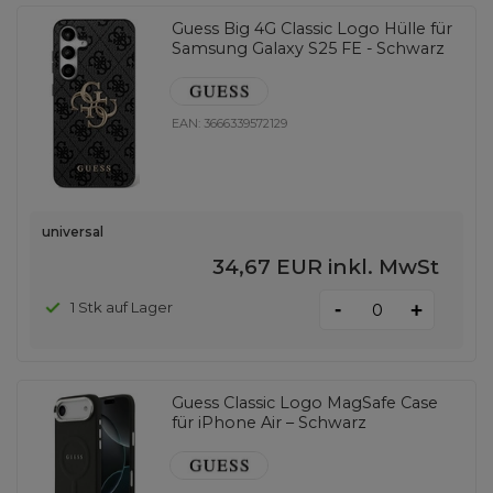
Guess Big 4G Classic Logo Hülle für
Samsung Galaxy S25 FE - Schwarz
EAN:
3666339572129
universal
34,67 EUR
inkl. MwSt
-
1 Stk auf Lager
+
Guess Classic Logo MagSafe Case
für iPhone Air – Schwarz