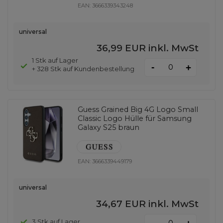
EAN:
3666339343248
universal
36,99 EUR
inkl. MwSt
1 Stk auf Lager
-
+
+ 328 Stk auf Kundenbestellung
Guess Grained Big 4G Logo Small
Classic Logo Hülle für Samsung
Galaxy S25 braun
EAN:
3666339449179
universal
34,67 EUR
inkl. MwSt
-
3 Stk auf Lager