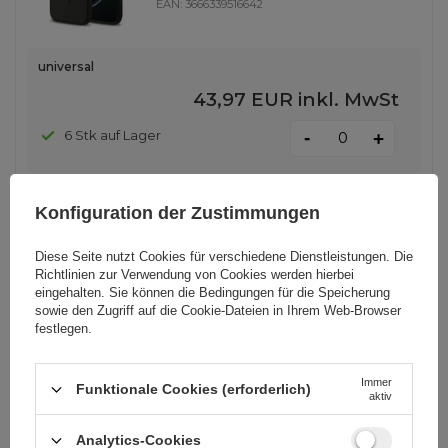
EAN:
3666339516642
universal
43,97 EUR
inkl. MwSt
-
6 Stk auf Lager
+
Konfiguration der Zustimmungen
Guess IML Glitter Flowers Triangle
MagSafe Hülle für iPhone Air -
Diese Seite nutzt Cookies für verschiedene Dienstleistungen. Die
Schwarz
Richtlinien zur Verwendung von Cookies
werden hierbei
eingehalten. Sie können die Bedingungen für die Speicherung
sowie den Zugriff auf die Cookie-Dateien in Ihrem Web-Browser
EAN:
3666339524364
festlegen.
universal
Immer
Funktionale Cookies (erforderlich)
aktiv
43,97 EUR
inkl. MwSt
7 Stk auf Lager
Analytics-Cookies