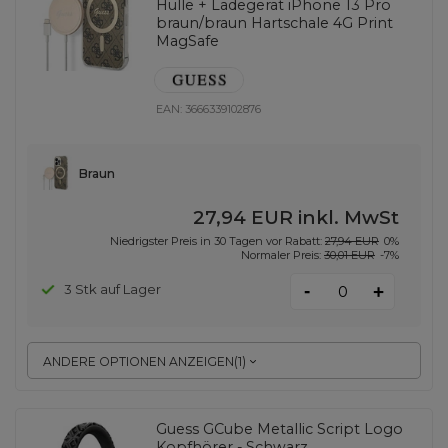
Hülle + Ladegerät iPhone 13 Pro
braun/braun Hartschale 4G Print
MagSafe
EAN:
3666339102876
Braun
27,94 EUR
inkl. MwSt
Niedrigster Preis in 30 Tagen vor Rabatt:
27,94 EUR
0%
Normaler Preis:
30,01 EUR
-7%
-
3 Stk auf Lager
+
ANDERE OPTIONEN ANZEIGEN
(
1
)
Guess GCube Metallic Script Logo
Kopfhörer - Schwarz