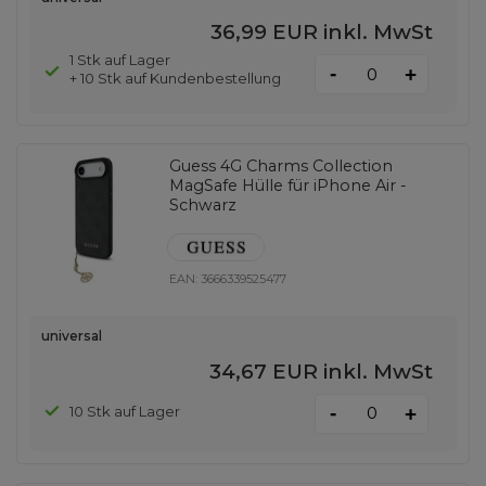
36,99 EUR
inkl. MwSt
1 Stk auf Lager
-
+
+ 10 Stk auf Kundenbestellung
Guess 4G Charms Collection
MagSafe Hülle für iPhone Air -
Schwarz
EAN:
3666339525477
universal
34,67 EUR
inkl. MwSt
-
10 Stk auf Lager
+