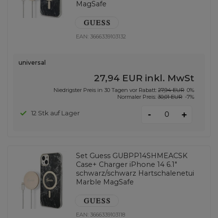
MagSafe
EAN:
3666339103132
universal
27,94 EUR
inkl. MwSt
Niedrigster Preis in 30 Tagen vor Rabatt:
27,94 EUR
0%
Normaler Preis:
30,01 EUR
-7%
-
12 Stk auf Lager
+
Set Guess GUBPP14SHMEACSK
Case+ Charger iPhone 14 6.1"
schwarz/schwarz Hartschalenetui
Marble MagSafe
EAN:
3666339103118