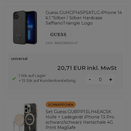
Guess GUHCP14SPSATLG iPhone 14
6.1 "Silber / Silber Hardcase
SaffianoTriangle Logo
EAN:
3666339065447
universal
20,71 EUR
inkl. MwSt
1 Stk auf Lager
-
+
+ 13 Stk auf Kundenbestellung
SCHNÄPPCHEN
Set Guess GUBPP13LH4EACSK
Hülle + Ladegerät iPhone 13 Pro
schwarz/schwarz Hartschale 4G
Print MagSafe