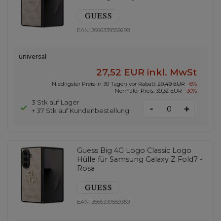
EAN:
3666339559298
universal
27,52 EUR
inkl. MwSt
Niedrigster Preis in 30 Tagen vor Rabatt:
29,49 EUR
-6%
Normaler Preis:
39,32 EUR
-30%
3 Stk auf Lager
-
+
+ 37 Stk auf Kundenbestellung
Guess Big 4G Logo Classic Logo
Hülle für Samsung Galaxy Z Fold7 -
Rosa
EAN:
3666339559359