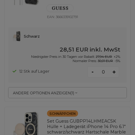
EAN:
3666339102791
Schwarz
28,51 EUR
inkl. MwSt
Niedrigster Preis in 30 Tagen vor Rabatt:
27,94 EUR
+2%
Normaler Preis:
30,01 EUR
-5%
-
12 Stk auf Lager
+
ANDERE OPTIONEN ANZEIGEN
(
1
)
SCHNÄPPCHEN
Set Guess GUBPP14LHMEACSK
Hülle + Ladegerät iPhone 14 Pro 6.1"
schwarz/schwarz Hartschale Marble