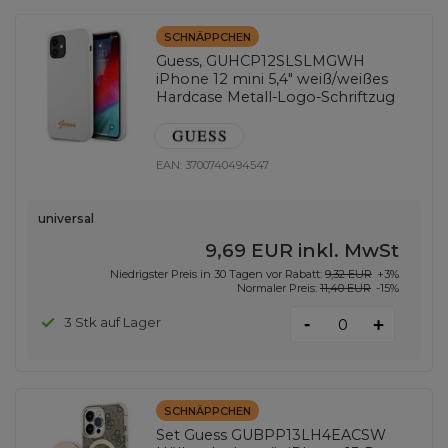
SCHNÄPPCHEN
Guess, GUHCP12SLSLMGWH
iPhone 12 mini 5,4" weiß/weißes
Hardcase Metall-Logo-Schriftzug
EAN:
3700740494547
universal
9,69 EUR
inkl. MwSt
Niedrigster Preis in 30 Tagen vor Rabatt:
9,32 EUR
+3%
Normaler Preis:
11,40 EUR
-15%
-
3 Stk auf Lager
+
SCHNÄPPCHEN
Set Guess GUBPP13LH4EACSW