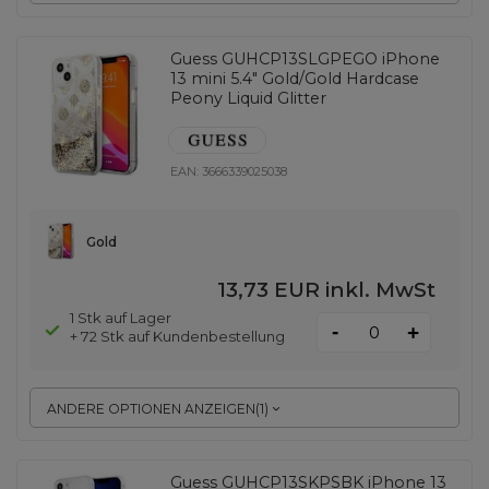
Guess GUHCP13SLGPEGO iPhone
13 mini 5.4" Gold/Gold Hardcase
Peony Liquid Glitter
EAN:
3666339025038
Gold
13,73 EUR
inkl. MwSt
1 Stk auf Lager
-
+
+ 72 Stk auf Kundenbestellung
ANDERE OPTIONEN ANZEIGEN
(
1
)
Guess GUHCP13SKPSBK iPhone 13