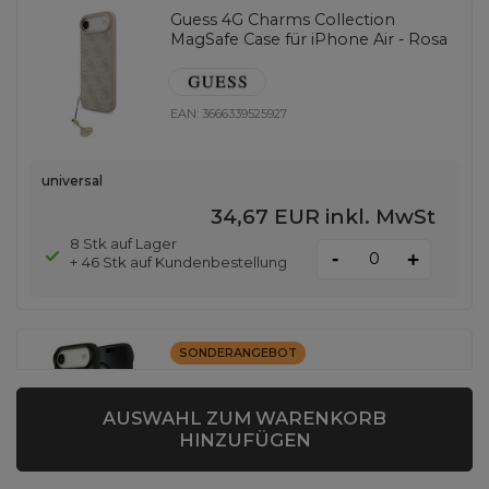
Guess 4G Charms Collection
MagSafe Case für iPhone Air - Rosa
EAN:
3666339525927
universal
34,67 EUR
inkl. MwSt
8 Stk auf Lager
-
+
+ 46 Stk auf Kundenbestellung
SONDERANGEBOT
Guess 4G Circle Classic Logo
MagSafe Hülle für iPhone Air -
AUSWAHL ZUM WARENKORB
Schwarz
HINZUFÜGEN