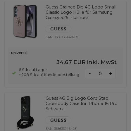
Guess Grained Big 4G Logo Small
Classic Logo Hülle für Samsung
Galaxy S25 Plus rosa
EAN:
3666339449209
universal
34,67 EUR
inkl. MwSt
6 Stk auf Lager
-
+
+ 208 Stk auf Kundenbestellung
Guess 4G Big Logo Cord Stap
Crossbody Case für iPhone 16 Pro
Schwarz
EAN:
3666339434281