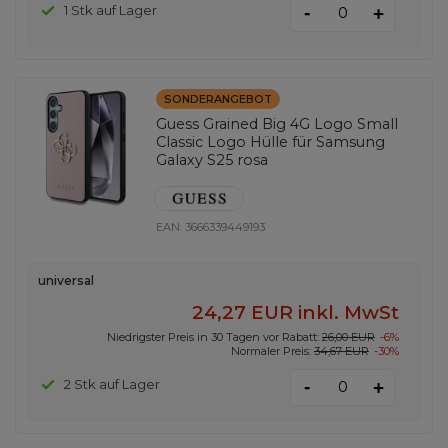
-
1 Stk auf Lager
+
SONDERANGEBOT
Guess Grained Big 4G Logo Small
Classic Logo Hülle für Samsung
Galaxy S25 rosa
EAN:
3666339449193
universal
24,27 EUR
inkl. MwSt
Niedrigster Preis in 30 Tagen vor Rabatt:
26,00 EUR
-6%
Normaler Preis:
34,67 EUR
-30%
-
2 Stk auf Lager
+