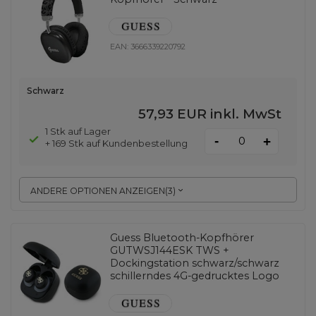
EAN:
3666339220792
Schwarz
57,93 EUR
inkl. MwSt
1 Stk auf Lager
-
+
+ 169 Stk auf Kundenbestellung
ANDERE OPTIONEN ANZEIGEN
(
3
)
Guess Bluetooth-Kopfhörer
GUTWSJ144ESK TWS +
Dockingstation schwarz/schwarz
schillerndes 4G-gedrucktes Logo