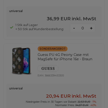
universal
36,99 EUR
inkl. MwSt
1 Stk auf Lager
-
+
+ 50 Stk auf Kundenbestellung
SONDERANGEBOT
Guess PU 4G Peony Case mit
MagSafe für iPhone 16e - Braun
EAN:
3666339453305
universal
20,94 EUR
inkl. MwSt
Niedrigster Preis in 30 Tagen vor Rabatt:
22,53 EUR
-7%
Normaler Preis:
34,67 EUR
-40%