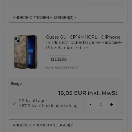
ANDERE OPTIONEN ANZEIGEN
(
3
)
Guess GUHCP14MHGPLHC iPhone
14 Plus 6,7" ockerfarbene Hardcase-
Porzellankollektion
EAN:
3666339090678
Beige
16,05 EUR
inkl. MwSt
2 Stk auf Lager
-
+
+ 87 Stk auf Kundenbestellung
ANDERE OPTIONEN ANZEIGEN
(
3
)