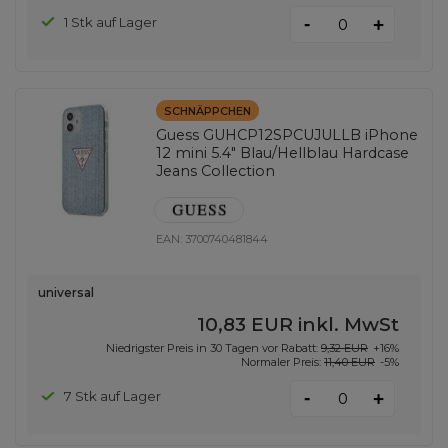
-
1 Stk auf Lager
+
SCHNÄPPCHEN
Guess GUHCP12SPCUJULLB iPhone
12 mini 5.4" Blau/Hellblau Hardcase
Jeans Collection
EAN:
3700740481844
universal
10,83 EUR
inkl. MwSt
Niedrigster Preis in 30 Tagen vor Rabatt:
9,32 EUR
+16%
Normaler Preis:
11,40 EUR
-5%
-
7 Stk auf Lager
+