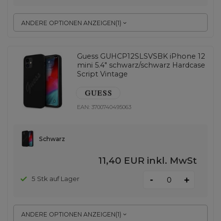
ANDERE OPTIONEN ANZEIGEN
(
1
)
Guess GUHCP12SLSVSBK iPhone 12
mini 5.4" schwarz/schwarz Hardcase
Script Vintage
EAN:
3700740495063
Schwarz
11,40 EUR
inkl. MwSt
-
5 Stk auf Lager
+
ANDERE OPTIONEN ANZEIGEN
(
1
)