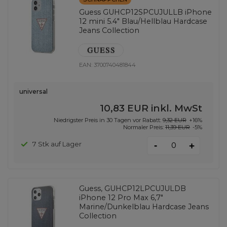
Guess GUHCP12SPCUJULLB iPhone
12 mini 5.4" Blau/Hellblau Hardcase
Jeans Collection
EAN:
3700740481844
universal
10,83 EUR
inkl. MwSt
Niedrigster Preis in 30 Tagen vor Rabatt:
9,32 EUR
+16%
Normaler Preis:
11,39 EUR
-5%
-
7 Stk auf Lager
+
Guess, GUHCP12LPCUJULDB
iPhone 12 Pro Max 6,7"
Marine/Dunkelblau Hardcase Jeans
Collection