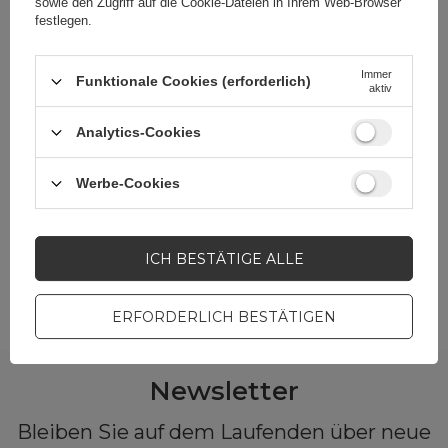
sowie den Zugriff auf die Cookie-Dateien in Ihrem Web-Browser
Guess GUACAPTPUJULLB AirPods
festlegen.
Pro Cover Blue/Light Blue Jeans
Collection
Immer
Funktionale Cookies (erforderlich)
aktiv
EAN:
3700740485644
Analytics-Cookies
universal
Werbe-Cookies
11,39 EUR
inkl. MwSt
-
22 Stk auf Kundenbestellung
+
ICH BESTÄTIGE ALLE
ERFORDERLICH BESTÄTIGEN
Newsletter
Bleiben Sie auf dem Laufenden über neue