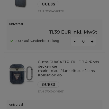
EAN:
3700740481899
universal
11,39 EUR
inkl. MwSt
-
2 Stk auf Kundenbestellung
+
Guess GUACA2TPUJULDB AirPods
decken die
marineblaue/dunkelblaue Jeans-
Kollektion ab
EAN:
3700740485651
universal