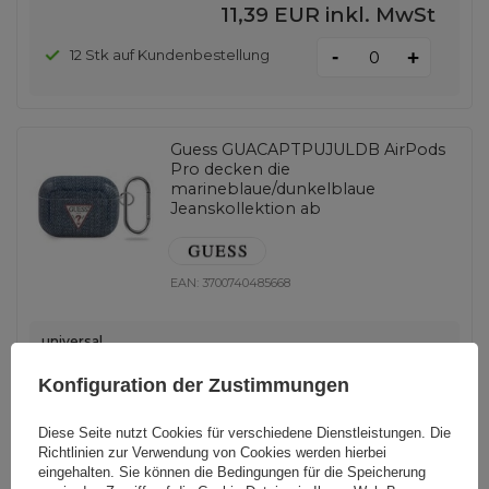
11,39 EUR
inkl. MwSt
-
12 Stk auf Kundenbestellung
+
Guess GUACAPTPUJULDB AirPods
Pro decken die
marineblaue/dunkelblaue
Jeanskollektion ab
EAN:
3700740485668
universal
11,39 EUR
inkl. MwSt
Konfiguration der Zustimmungen
-
35 Stk auf Kundenbestellung
+
Diese Seite nutzt Cookies für verschiedene Dienstleistungen. Die
Richtlinien zur Verwendung von Cookies
werden hierbei
eingehalten. Sie können die Bedingungen für die Speicherung