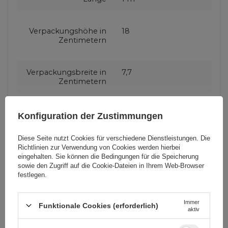
Verpackungshöhe in
18
Zentimetern
Verpackungsbreite in
7,7
Zentimetern
Verpackungslänge in
1
Konfiguration der Zustimmungen
Zentimetern
Diese Seite nutzt Cookies für verschiedene Dienstleistungen. Die
Richtlinien zur Verwendung von Cookies
werden hierbei
Kabel Funktion
Datenübertragung
eingehalten. Sie können die Bedingungen für die Speicherung
sowie den Zugriff auf die Cookie-Dateien in Ihrem Web-Browser
Laden
festlegen.
Maximale
2.4 A
Immer
Funktionale Cookies (erforderlich)
aktiv
Stromstärke