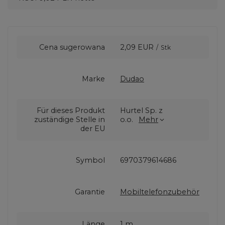
Cena sugerowana
2,09 EUR
/
Stk
Marke
Dudao
Für dieses Produkt
Hurtel Sp. z
zuständige Stelle in
o.o.
Mehr
der EU
Symbol
6970379614686
Garantie
Mobiltelefonzubehör
Länge
1 m