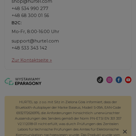
shop@hurtel.com
+48 534 990 277
+48 68 300 01 56
B2C:
Mo-Fr, 8:00-16:00 Uhr
support@hurtel.com
+48 533 343 142
Zur Kontaktseite »
HURTEL sp. z o.o. mit Sitz in Zielona Góra informiert, dass der
Bluetooth-Autoplayer der Marke Baseus, Modell S-09A, EAN-Code
6932172626976, die Anforderungen hinsichtlich unerwünschter
Aussendungen des Senders gemäß der Norm PN-ETSI EN 301 357
V2.1.1:2018-01 nicht erfüllt, was durch Prüfungen des Zentralen
Labors für technische Prüfungen des Amtes für Elektronische
Kommunikation nachgewiesen wurde. Das Produkt wurde vom