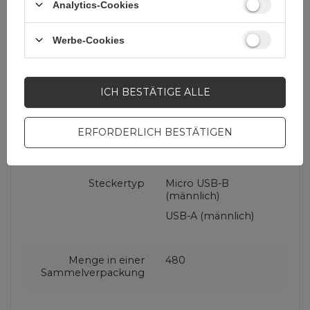
Analytics-Cookies
Material
PVC
TPE
Werbe-Cookies
USB-Standard
USB 2.0 Hi-Speed
ICH BESTÄTIGE ALLE
(USB 480 Mbps)
ERFORDERLICH BESTÄTIGEN
Verpackung
Box
Steckertyp
Micro USB-B
(männlich)
USB-A (männlich)
Menge in einer
480
Sammelverpackung