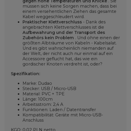
gegen hohe Temperaturen und Knicke
. Sie
müssen sich keine Sorgen machen, dass bei
einem versehentlichen Ziehen das gesamte
Kabel weggeschleudert wird.
Praktischer Klettverschluss
- Dank des
angebrachten Klettverschlusses ist die
Aufbewahrung und der Transport des
Zubehörs kein Problem
. Und ohne einen der
größten Albträume von Kabeln - Kabelsalat.
Und es gibt wahrscheinlich niemanden auf
der Welt, der nicht auch nur einmal auf ein
Accessoire geflucht hat, das wie ein
gordischer Knoten verdreht ist, oder?
Spezifikation:
Marke: Dudao
Stecker: USB / Micro-USB
Material: PVC + TPE
Länge: 100cm
Arbeitsstrom: 2,4 A
Funktionen: Laden / Datentransfer
Kompatibilität: Geräte mit Micro-USB-
Anschluss
KGO: 0,02 PLN netto