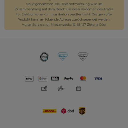
Markt genommen. Die Bekanntmachung wird im
Zusammenhang mit dem Beschluss des Präsidenten des Amtes
für Elektronische Kommunikation veröffentlicht. Das gekaufte
Produkt kann an folgende Adresse zurückgesendet werden:
Hurtel Sp. z o.o., ul. Międzyrzecka 12, 65-127 Zielona Góra.