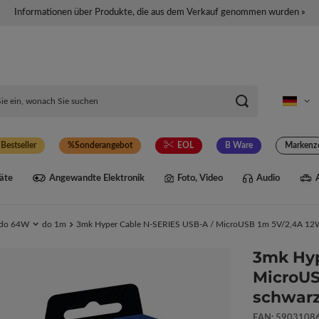
Informationen über Produkte, die aus dem Verkauf genommen wurden »
Bestseller
Sonderangebot
EOL
B Ware
Markenz
äte
Angewandte Elektronik
Foto, Video
Audio
do 64W
do 1m
3mk Hyper Cable N-SERIES USB-A / MicroUSB 1m 5V/2,4A 12W
3mk Hyp
MicroUS
schwar
EAN: 5903108