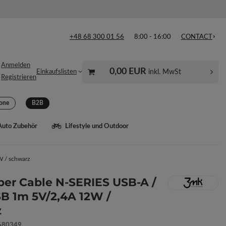
+48 68 300 01 56
8:00 - 16:00
CONTACT
Anmelden
0,00 EUR
inkl. MwSt
Einkaufslisten
Registrieren
one
B2B
Auto Zubehör
Lifestyle und Outdoor
 / schwarz
er Cable N-SERIES USB-A /
B 1m 5V/2,4A 12W /
z
680349