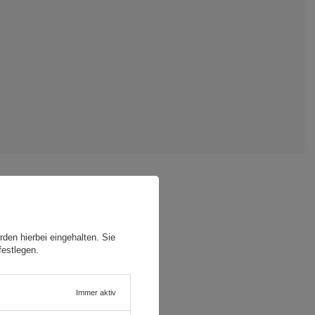
den hierbei eingehalten. Sie
festlegen.
Immer aktiv