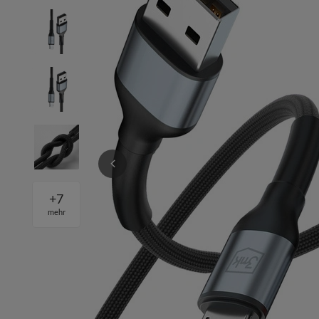
+
7
mehr