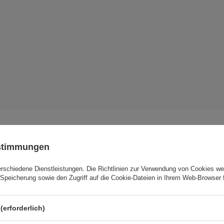
ustimmungen
erschiedene Dienstleistungen. Die
Cena sugerowana
Richtlinien zur Verwendung von Cookies
4,63 EUR
wer
/
Stk
Speicherung sowie den Zugriff auf die Cookie-Dateien in Ihrem Web-Browser 
Marke
3mk Protection
(erforderlich)