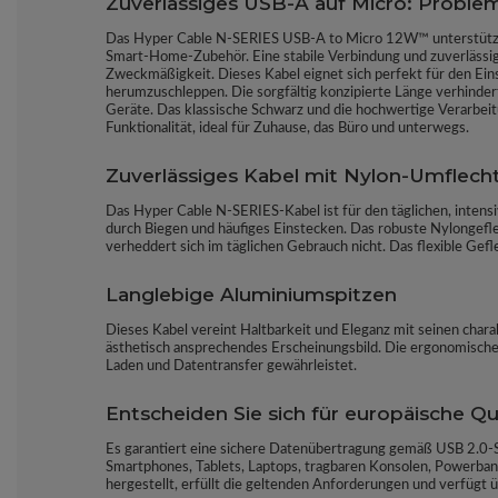
Zuverlässiges USB-A auf Micro: Proble
Das Hyper Cable N-SERIES USB-A to Micro 12W™ unterstützt 
Smart-Home-Zubehör. Eine stabile Verbindung und zuverlässig
Zweckmäßigkeit. Dieses Kabel eignet sich perfekt für den Ei
herumzuschleppen. Die sorgfältig konzipierte Länge verhinder
Geräte. Das klassische Schwarz und die hochwertige Verarbeit
Funktionalität, ideal für Zuhause, das Büro und unterwegs.
Zuverlässiges Kabel mit Nylon-Umflech
Das Hyper Cable N-SERIES-Kabel ist für den täglichen, inten
durch Biegen und häufiges Einstecken. Das robuste Nylongefl
verheddert sich im täglichen Gebrauch nicht. Das flexible Gefl
Langlebige Aluminiumspitzen
Dieses Kabel vereint Haltbarkeit und Eleganz mit seinen chara
ästhetisch ansprechendes Erscheinungsbild. Die ergonomische 
Laden und Datentransfer gewährleistet.
Entscheiden Sie sich für europäische Qua
Es garantiert eine sichere Datenübertragung gemäß USB 2.0-St
Smartphones, Tablets, Laptops, tragbaren Konsolen, Powerban
hergestellt, erfüllt die geltenden Anforderungen und verfügt 