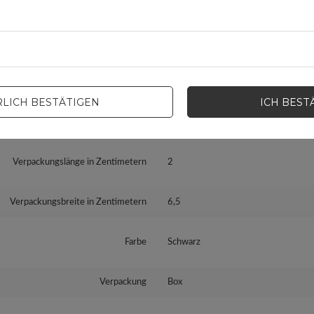
s Produkt zuständige Stelle in der EU
3mk Protection sp. z o.o.
Mehr
Serie
3mk Hyper Cable A to C 1.2m 5A
Garantie
Mobiltelefonzubehör
LICH BESTÄTIGEN
ICH BEST
Verpackungshöhe in Zentimetern
14,5
Verpackungslänge in Zentimetern
2
Verpackungsbreite in Zentimetern
6,5
Farbe
Schwarz
Verpackung
Box