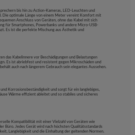
prechern bis hin zu Action-Kameras, LED-Leuchten und
d. Die optimale Länge von einem Meter vereint Komfort mit
bequemen Anschluss von Geräten, ohne das Kabel mit sich
utzung für Smartphones, Powerbanks und andere Micro-USB-
t. Es ist die perfekte Mischung aus Ästhetik und
tzen das Kabelinnere vor Beschädigungen und Belastungen
gn. Es ist abriebfest und resistent gegen Mikroschäden und
und behält auch nach längerem Gebrauch sein elegantes Aussehen.
und Korrosionsbeständigkeit und sorgt für ein langlebiges,
se Wärme effizient ableitet und so stabiles und sicheres
selle Kompatibilität mit einer Vielzahl von Geräten wie
r Büro. Jedes Gerät wird nach höchsten Qualitätsstandards
gkeit, Langlebigkeit und die Einhaltung der geltenden Normen.