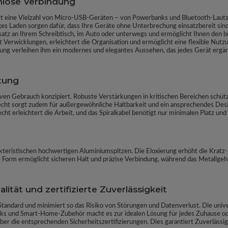
mlose Verbindung
eine Vielzahl von Micro-USB-Geräten – von Powerbanks und Bluetooth-Lauts
es Laden sorgen dafür, dass Ihre Geräte ohne Unterbrechung einsatzbereit sin
nsatz an Ihrem Schreibtisch, im Auto oder unterwegs und ermöglicht Ihnen den 
t Verwicklungen, erleichtert die Organisation und ermöglicht eine flexible N
ung verleihen ihm ein modernes und elegantes Aussehen, das jedes Gerät ergänz
tung
siven Gebrauch konzipiert. Robuste Verstärkungen in kritischen Bereichen schü
echt sorgt zudem für außergewöhnliche Haltbarkeit und ein ansprechendes Desi
echt erleichtert die Arbeit, und das Spiralkabel benötigt nur minimalen Platz 
kteristischen hochwertigen Aluminiumspitzen. Die Eloxierung erhöht die Kratz- 
Form ermöglicht sicheren Halt und präzise Verbindung, während das Metallgehäu
lität und zertifizierte Zuverlässigkeit
andard und minimiert so das Risiko von Störungen und Datenverlust. Die univer
ks und Smart-Home-Zubehör macht es zur idealen Lösung für jedes Zuhause ode
über die entsprechenden Sicherheitszertifizierungen. Dies garantiert Zuverlässi