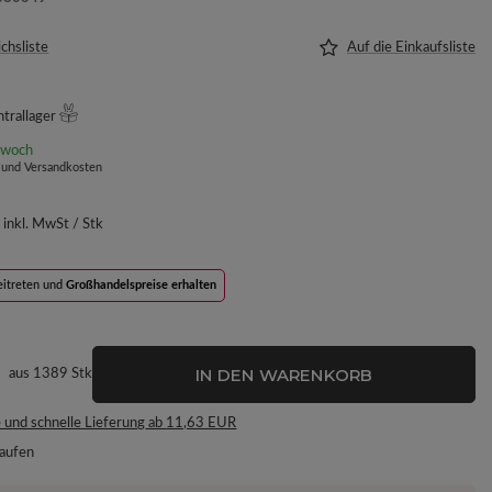
ichsliste
Auf die Einkaufsliste
trallager
twoch
 und Versandkosten
inkl. MwSt
/
Stk
beitreten und
Großhandelspreise erhalten
IN DEN WARENKORB
aus
1389
Stk
 und schnelle Lieferung
ab
11,63 EUR
kaufen