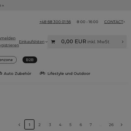
 »
+48 68 300 01 56
8:00 - 16:00
CONTACT
nmelden
0,00 EUR
Einkaufslisten
inkl. MwSt
gistrieren
enzone
B2B
Auto Zubehör
Lifestyle und Outdoor
1
2
3
4
5
6
7
...
26