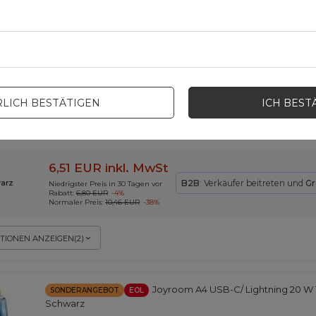
Baseus Super Si 1C Schnellladeger
SONDERANGEBOT
EOL
Delivery schwarz (CCSUP-B01)
LICH BESTÄTIGEN
ICH BEST
EAN:
6953156229990
6,51 EUR
inkl. MwSt
B2B
: Verkäufer beitreten und
Gr
arz
Niedrigster Preis in 30 Tagen vor
Rabatt:
6,80 EUR
-4%
Normaler Preis:
10,46 EUR
-38%
TIONEN ANZEIGEN
(
2
)
Joyroom A4 USB-C/ Lightning 20 W 1
SONDERANGEBOT
EOL
Schwarz