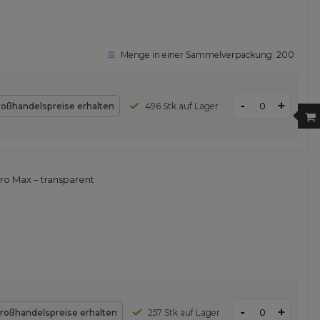
Menge in einer Sammelverpackung:
200
-
+
roßhandelspreise erhalten
496 Stk auf Lager
Pro Max – transparent
-
+
roßhandelspreise erhalten
257 Stk auf Lager