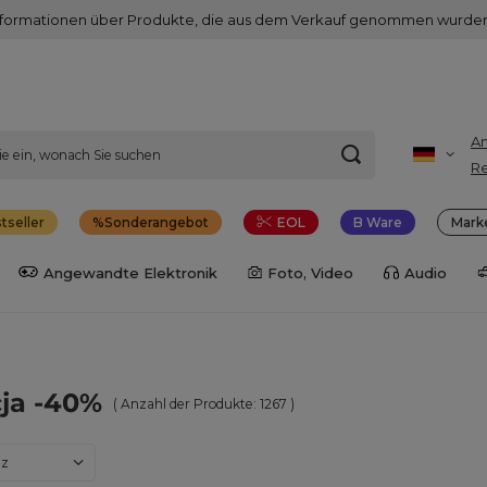
nformationen über Produkte, die aus dem Verkauf genommen wurden
A
Re
tseller
Sonderangebot
EOL
B Ware
Mark
Angewandte Elektronik
Foto, Video
Audio
ja -40%
( Anzahl der Produkte:
1267
)
dern
nz