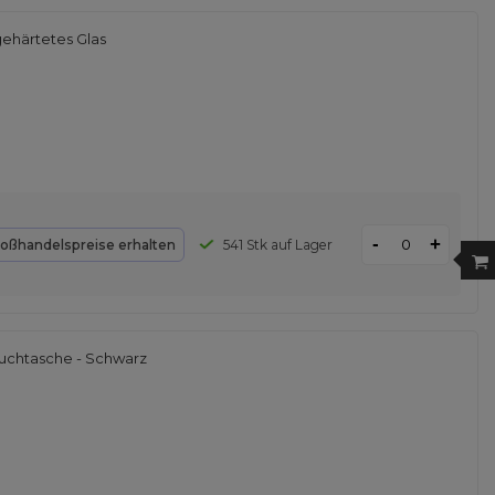
gehärtetes Glas
-
+
oßhandelspreise erhalten
541 Stk auf Lager
chtasche - Schwarz