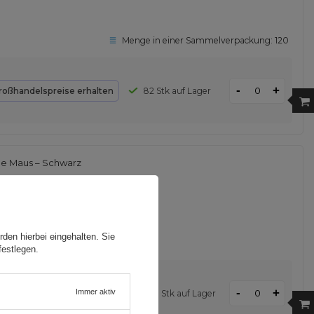
Menge in einer Sammelverpackung:
120
-
+
roßhandelspreise erhalten
82 Stk auf Lager
he Maus – Schwarz
den hierbei eingehalten. Sie
festlegen.
-
+
Immer aktiv
roßhandelspreise erhalten
253 Stk auf Lager