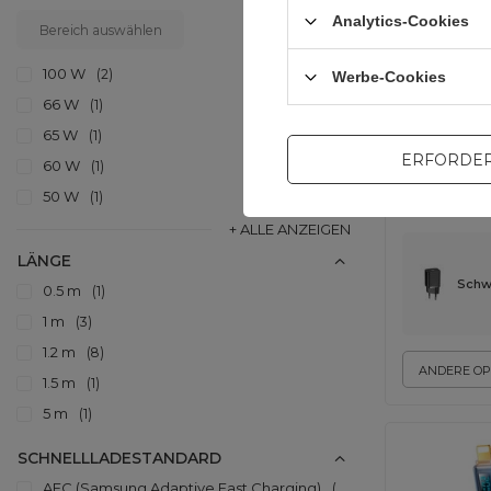
Analytics-Cookies
Bereich auswählen
100 W
2
Werbe-Cookies
66 W
1
65 W
1
ERFORDER
60 W
1
50 W
1
+ ALLE ANZEIGEN
LÄNGE
Schw
0.5 m
1
1 m
3
1.2 m
8
ANDERE OP
1.5 m
1
5 m
1
SCHNELLLADESTANDARD
AFC (Samsung Adaptive Fast Charging)
3