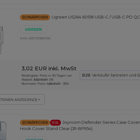
Ugreen US264 60518 USB-C / USB-C PD QC 
SCHNÄPPCHEN
EAN:
6957303865185
3,02 EUR
inkl. MwSt
B2B
: Verkäufer beitreten und
G
Niedrigster Preis in 30 Tagen vor
Rabatt:
3,02 EUR
0%
Normaler Preis:
4,65 EUR
-35%
TIONEN ANZEIGEN
(
3
)
Joyroom Defender Series Case Cover 
SCHNÄPPCHEN
EOL
Hook Cover Stand Clear (JR-BP954)