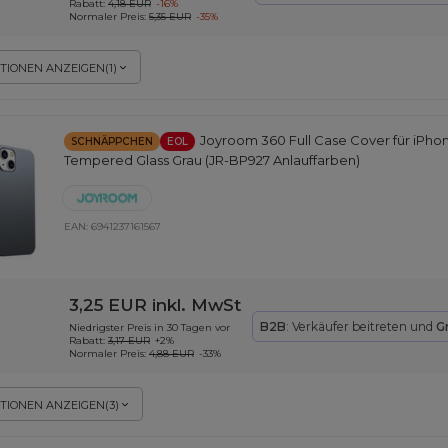
Rabatt:
4,18 EUR
-16%
Normaler Preis:
5,35 EUR
-35%
TIONEN ANZEIGEN
(
1
)
Joyroom 360 Full Case Cover für iPhon
SCHNÄPPCHEN
EOL
Tempered Glass Grau (JR-BP927 Anlauffarben)
EAN:
6941237161567
3,25 EUR
inkl. MwSt
B2B
: Verkäufer beitreten und
G
Niedrigster Preis in 30 Tagen vor
Rabatt:
3,17 EUR
+2%
Normaler Preis:
4,88 EUR
-33%
TIONEN ANZEIGEN
(
3
)