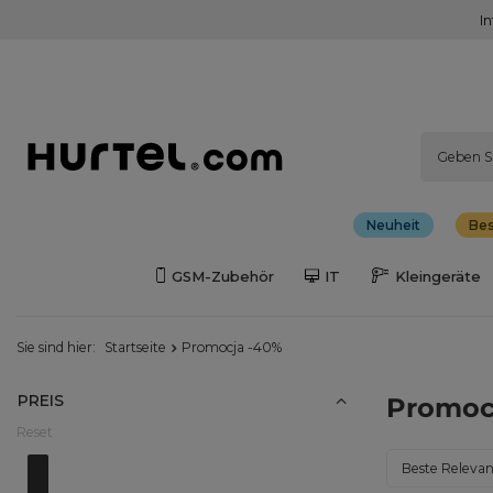
I
Neuheit
Bes
GSM-Zubehör
IT
Kleingeräte
Sie sind hier:
Startseite
Promocja -40%
PREIS
Promoc
Reset
Von
0.00EUR - 2.00EUR
Do
42.00EUR - 44.00EUR
Sortierung än
Beste Releva