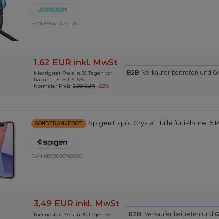
EAN:
6956116731106
1,62 EUR
inkl. MwSt
B2B
: Verkäufer beitreten und
G
Niedrigster Preis in 30 Tagen vor
Rabatt:
1,71 EUR
-5%
Normaler Preis:
2,09 EUR
-22%
Spigen Liquid Crystal Hülle für iPhone 15 
SONDERANGEBOT
EAN:
8809896749060
3,49 EUR
inkl. MwSt
B2B
: Verkäufer beitreten und
G
Niedrigster Preis in 30 Tagen vor