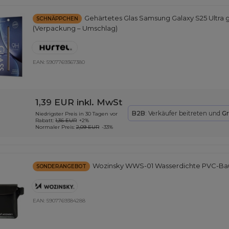
Gehärtetes Glas Samsung Galaxy S25 Ultra 
SCHNÄPPCHEN
(Verpackung – Umschlag)
EAN:
5907769367380
1,39 EUR
inkl. MwSt
B2B
: Verkäufer beitreten und
Gr
Niedrigster Preis in 30 Tagen vor
Rabatt:
1,36 EUR
+2%
Normaler Preis:
2,09 EUR
-33%
Wozinsky WWS-01 Wasserdichte PVC-Bau
SONDERANGEBOT
EAN:
5907769384288