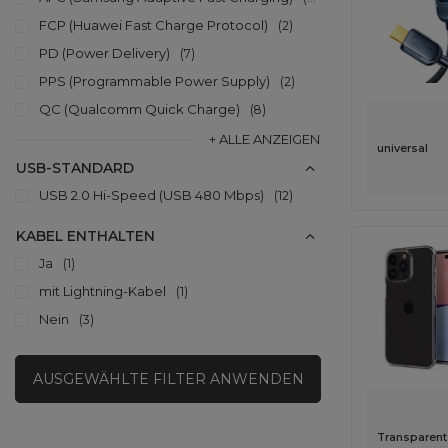
FCP (Huawei Fast Charge Protocol)
2
PD (Power Delivery)
7
PPS (Programmable Power Supply)
2
QC (Qualcomm Quick Charge)
8
+ ALLE ANZEIGEN
universal
USB-STANDARD
USB 2.0 Hi-Speed (USB 480 Mbps)
12
KABEL ENTHALTEN
Ja
1
mit Lightning-Kabel
1
Nein
3
AUSGEWÄHLTE FILTER ANWENDEN
Transparent