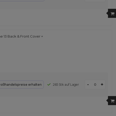
e 13 Back & Front Cover +
-
+
roßhandelspreise erhalten
265 Stk auf Lager