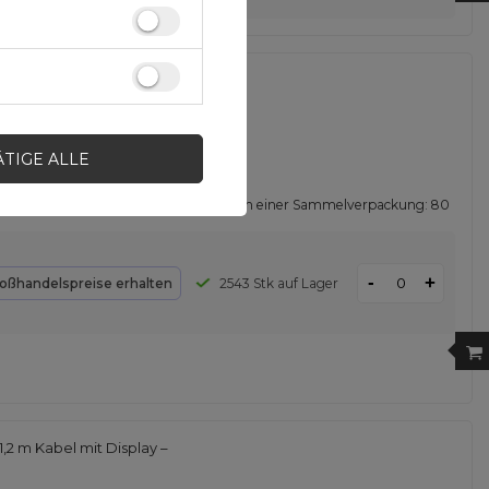
ät USB Typ C 20 W Power
ÄTIGE ALLE
Menge in einer Sammelverpackung:
80
-
+
oßhandelspreise erhalten
2543 Stk auf Lager
,2 m Kabel mit Display –