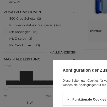
40 mAh
1
ZUSATZFUNKTIONEN
360 Grad Schutz
2
Kompatibilität mit MagSafe
164
universal
Mit Anhänger
55
Mit Display
2
Mit Geldbörse
123
+ ALLE ANZEIGEN
MAXIMALE LEISTUNG
Reset
Konfiguration der Z
Von
3 W
Do
100 W
Diese Seite nutzt Cookies für v
können die Bedingungen für die 
Min
Max
Funktionale Cookies 
universal
W
W
-