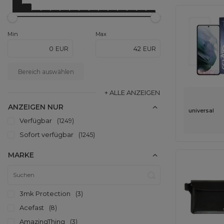
Min
Max
EUR
EUR
-
Bereich auswählen
+ ALLE ANZEIGEN
ANZEIGEN NUR
universal
Verfügbar
1249
Sofort verfügbar
1245
MARKE
3mk Protection
3
Acefast
8
AmazingThing
3