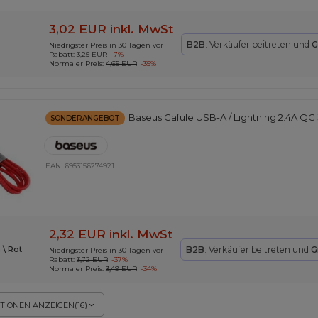
3,02 EUR
inkl. MwSt
B2B
: Verkäufer beitreten und
G
Niedrigster Preis in 30 Tagen vor
Rabatt:
3,25 EUR
-7%
Normaler Preis:
4,65 EUR
-35%
Baseus Cafule USB-A / Lightning 2.4A QC 3
SONDERANGEBOT
EAN:
6953156274921
2,32 EUR
inkl. MwSt
B2B
: Verkäufer beitreten und
G
 \ Rot
Niedrigster Preis in 30 Tagen vor
Rabatt:
3,72 EUR
-37%
Normaler Preis:
3,49 EUR
-34%
TIONEN ANZEIGEN
(
16
)