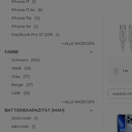
iPhone 17
1
iPhone 17 Air
8
iPhone 17e
12
iPhone Air
2
MacBook Pro 15" 2019
1
+ ALLE ANZEIGEN
FARBE
Schwarz
350
Weiß
45
1 m
Grau
37
Beige
27
Gelb
35
ANDERE OP
+ ALLE ANZEIGEN
BATTERIEKAPAZITÄT (MAH)
5000 mAh
1
480 mAh
1