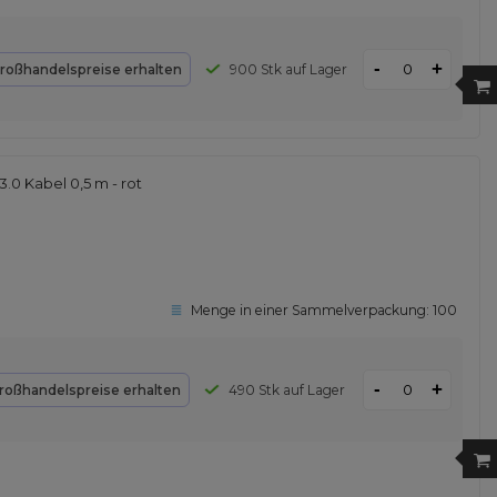
-
+
roßhandelspreise erhalten
900 Stk auf Lager
.0 Kabel 0,5 m - rot
Menge in einer Sammelverpackung:
100
-
+
roßhandelspreise erhalten
490 Stk auf Lager