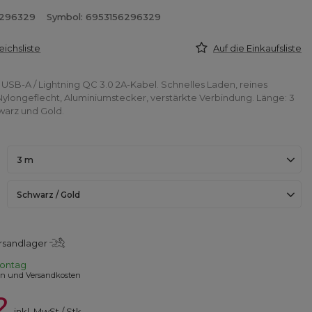
6296329
Symbol: 6953156296329
eichsliste
Auf die Einkaufsliste
 USB-A / Lightning QC 3.0 2A-Kabel. Schnelles Laden, reines
Nylongeflecht, Aluminiumstecker, verstärkte Verbindung. Länge: 3
warz und Gold.
3 m
Schwarz / Gold
rsandlager
ontag
en und Versandkosten
2
inkl. MwSt
/
Stk