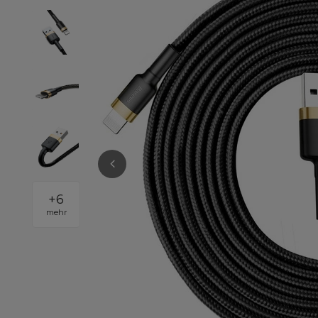
+
6
mehr