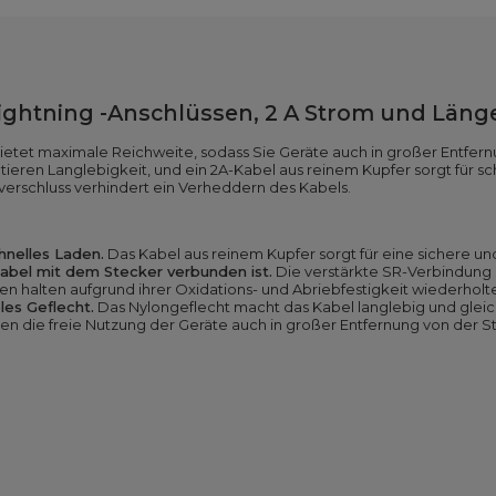
Lightning -Anschlüssen,
2
A Strom und Läng
ietet maximale Reichweite, sodass Sie Geräte auch in großer Entfer
ieren Langlebigkeit, und ein 2A-Kabel aus reinem Kupfer sorgt für sc
verschluss verhindert ein Verheddern des Kabels.
hnelles Laden.
Das Kabel aus reinem Kupfer sorgt für eine sichere un
 Kabel mit dem Stecker verbunden ist.
Die verstärkte SR-Verbindung 
en halten aufgrund ihrer Oxidations- und Abriebfestigkeit wiederhol
les Geflecht.
Das Nylongeflecht macht das Kabel langlebig und gleichz
en die freie Nutzung der Geräte auch in großer Entfernung von der 