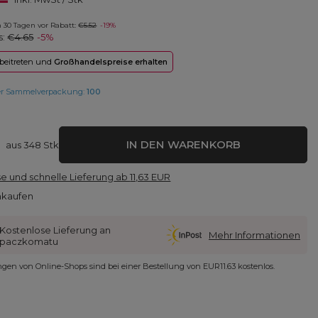
in 30 Tagen vor Rabatt:
€5.52
-19%
s:
€4.65
-5%
 beitreten und
Großhandelspreise erhalten
er Sammelverpackung:
100
IN DEN WARENKORB
aus
348
Stk
e und schnelle Lieferung
ab
11,63 EUR
nkaufen
Kostenlose Lieferung an
Mehr Informationen
paczkomatu
ungen von Online-Shops sind bei einer Bestellung von
EUR11.63
kostenlos.