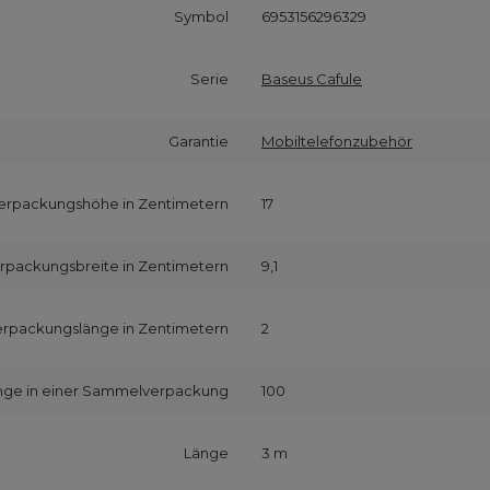
Symbol
6953156296329
Serie
Baseus Cafule
Garantie
Mobiltelefonzubehör
erpackungshöhe in Zentimetern
17
rpackungsbreite in Zentimetern
9,1
erpackungslänge in Zentimetern
2
ge in einer Sammelverpackung
100
Länge
3 m