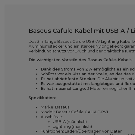
Baseus Cafule-Kabel mit USB-A-/ 
Das 3 m lange Baseus Cafule USB-A/ Lightning Kabel b
Aluminiumstecker und ein starkes Nylongeflecht garant
Verbindung schützt vor Bruch und der praktische Klett
Die wichtigsten Vorteile des Baseus Cafule-Kabels:
Dank des Stroms von
2
A ermöglicht es ein sc
Schützt vor
ein Riss an der Stelle, an der das
Es hat
abriebfeste Stecker.
Die Aluminiumspitz
Es war ausgestattet mit
langlebiges und flexib
Es hat
maximal
Länge.
3 Meter ermöglichen Ihn
Spezifikation:
Marke: Baseus
Modell: Baseus Cafule CALKLF-RV1
Anschlüsse:
USB-A (männlich)
Lightning (männlich)
Funktionen: Laden/Übertragen von Daten