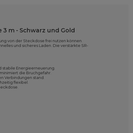
e
3
m - Schwarz und Gold
nung von der Steckdose frei nutzen können.
hnelles und sicheres Laden. Die verstärkte SR-
d stabile Energieerneuerung.
minimiert die Bruchgefahr.
ten Verbindungen stand.
eitig flexibel.
Steckdose.