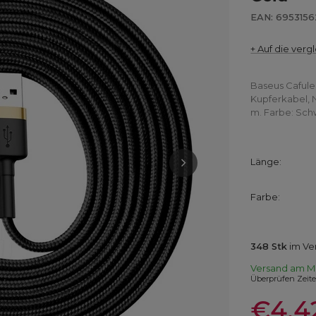
EAN: 695315
+ Auf die vergl
Baseus Cafule
Kupferkabel, 
m. Farbe: Sch
Länge
Farbe
348
Stk
im Ve
Versand
am M
Überprüfen Zeit
€4.4