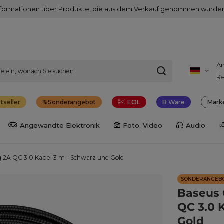
nformationen über Produkte, die aus dem Verkauf genommen wurden
A
Re
tseller
Sonderangebot
EOL
B Ware
Mark
Angewandte Elektronik
Foto, Video
Audio
g 2A QC 3.0 Kabel 3 m - Schwarz und Gold
SONDERANGEB
Baseus 
QC 3.0 
Gold