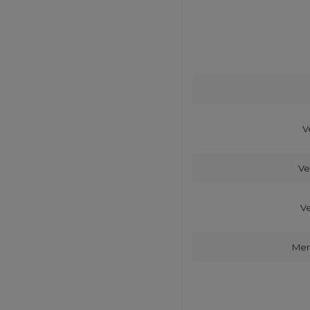
V
Ve
V
Men