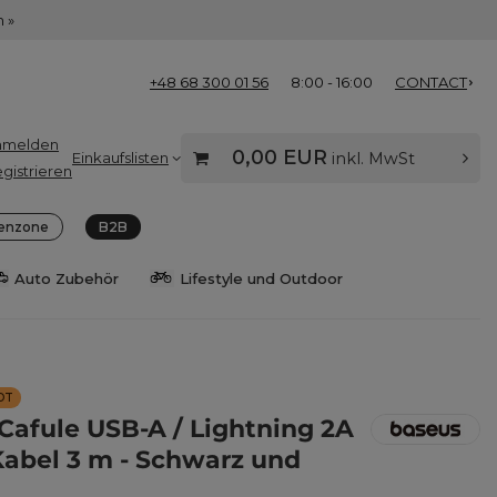
 »
+48 68 300 01 56
8:00 - 16:00
CONTACT
nmelden
0,00 EUR
Einkaufslisten
inkl. MwSt
gistrieren
enzone
B2B
Auto Zubehör
Lifestyle und Outdoor
OT
Cafule USB-A / Lightning 2A
Kabel 3 m - Schwarz und