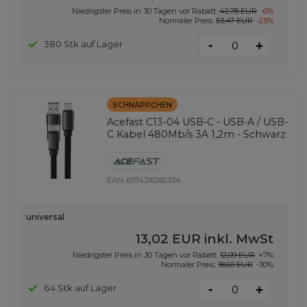
Niedrigster Preis in 30 Tagen vor Rabatt:
42,78 EUR
-6%
Normaler Preis:
53,47 EUR
-25%
-
380 Stk auf Lager
+
SCHNÄPPCHEN
Acefast C13-04 USB-C - USB-A / USB-
C Kabel 480Mb/s 3A 1,2m - Schwarz
EAN:
6974316282334
universal
13,02 EUR
inkl. MwSt
Niedrigster Preis in 30 Tagen vor Rabatt:
12,09 EUR
+7%
Normaler Preis:
18,60 EUR
-30%
-
64 Stk auf Lager
+