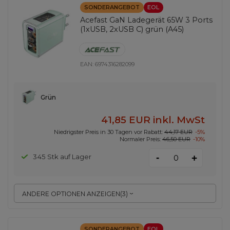
SONDERANGEBOT
EOL
Acefast GaN Ladegerät 65W 3 Ports
(1xUSB, 2xUSB C) grün (A45)
EAN:
6974316282099
Grün
41,85 EUR
inkl. MwSt
Niedrigster Preis in 30 Tagen vor Rabatt:
44,17 EUR
-5%
Normaler Preis:
46,50 EUR
-10%
-
345 Stk auf Lager
+
ANDERE OPTIONEN ANZEIGEN
(
3
)
SONDERANGEBOT
EOL