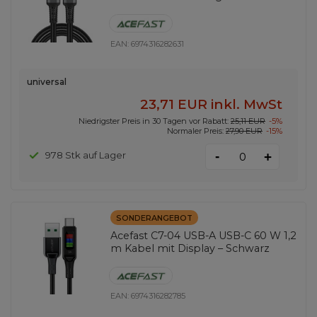
EAN:
6974316282631
universal
23,71 EUR
inkl. MwSt
Niedrigster Preis in 30 Tagen vor Rabatt:
25,11 EUR
-5%
Normaler Preis:
27,90 EUR
-15%
-
978 Stk auf Lager
+
SONDERANGEBOT
Acefast C7-04 USB-A USB-C 60 W 1,2
m Kabel mit Display – Schwarz
EAN:
6974316282785