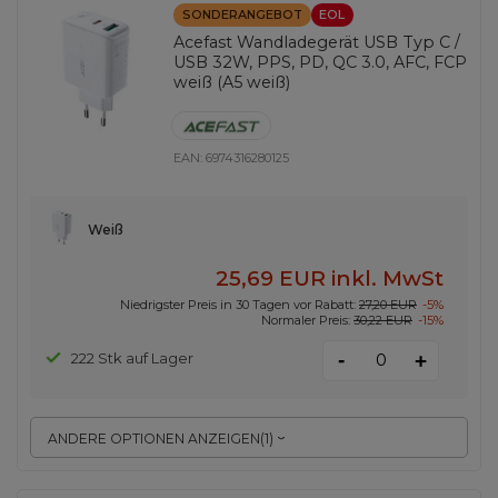
SONDERANGEBOT
EOL
Acefast Wandladegerät USB Typ C /
USB 32W, PPS, PD, QC 3.0, AFC, FCP
weiß (A5 weiß)
EAN:
6974316280125
Weiß
25,69 EUR
inkl. MwSt
Niedrigster Preis in 30 Tagen vor Rabatt:
27,20 EUR
-5%
Normaler Preis:
30,22 EUR
-15%
-
222 Stk auf Lager
+
ANDERE OPTIONEN ANZEIGEN
(
1
)