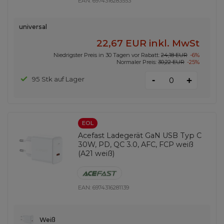
EAN:
6974316283553
universal
22,67 EUR
inkl. MwSt
Niedrigster Preis in 30 Tagen vor Rabatt:
24,18 EUR
-6%
Normaler Preis:
30,22 EUR
-25%
-
95 Stk auf Lager
+
EOL
Acefast Ladegerät GaN USB Typ C
30W, PD, QC 3.0, AFC, FCP weiß
(A21 weiß)
EAN:
6974316281139
Weiß