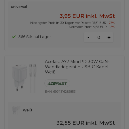
universal
3,95 EUR
inkl. MwSt
Niedrigster Preis in 30 Tagen vor Rabatt:
15,81 EUR
-75%
Normaler Preis:
4,65 EUR
-15%
-
566 Stk auf Lager
+
Acefast A77 Mini PD 30W GaN-
Wandladegerät + USB-C-Kabel –
Weiß
EAN:
6974316282853
Weiß
32,55 EUR
inkl. MwSt