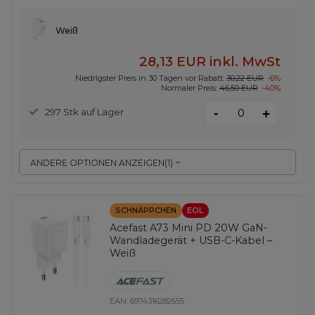
Weiß
28,13 EUR
inkl. MwSt
Niedrigster Preis in 30 Tagen vor Rabatt:
30,22 EUR
-6%
Normaler Preis:
46,50 EUR
-40%
-
297 Stk auf Lager
+
ANDERE OPTIONEN ANZEIGEN
(
1
)
SCHNÄPPCHEN
EOL
Acefast A73 Mini PD 20W GaN-
Wandladegerät + USB-C-Kabel –
Weiß
EAN:
6974316282655