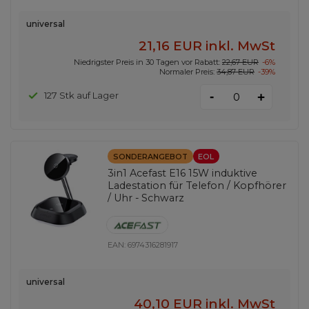
universal
21,16 EUR
inkl. MwSt
Niedrigster Preis in 30 Tagen vor Rabatt:
22,67 EUR
-6%
Normaler Preis:
34,87 EUR
-39%
-
127 Stk auf Lager
+
SONDERANGEBOT
EOL
3in1 Acefast E16 15W induktive
Ladestation für Telefon / Kopfhörer
/ Uhr - Schwarz
EAN:
6974316281917
universal
40,10 EUR
inkl. MwSt