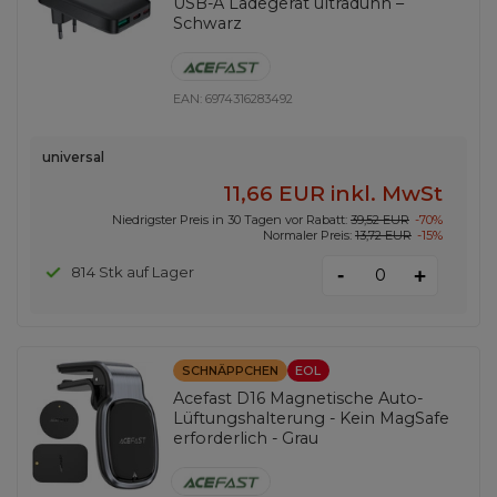
USB-A Ladegerät ultradünn –
Schwarz
EAN:
6974316283492
universal
11,66 EUR
inkl. MwSt
Niedrigster Preis in 30 Tagen vor Rabatt:
39,52 EUR
-70%
Normaler Preis:
13,72 EUR
-15%
-
814 Stk auf Lager
+
SCHNÄPPCHEN
EOL
Acefast D16 Magnetische Auto-
Lüftungshalterung - Kein MagSafe
erforderlich - Grau