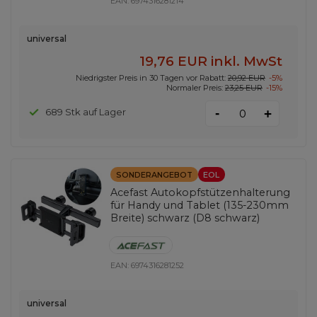
EAN:
6974316281214
universal
19,76 EUR
inkl. MwSt
Niedrigster Preis in 30 Tagen vor Rabatt:
20,92 EUR
-5%
Normaler Preis:
23,25 EUR
-15%
-
689 Stk auf Lager
+
SONDERANGEBOT
EOL
Acefast Autokopfstützenhalterung
für Handy und Tablet (135-230mm
Breite) schwarz (D8 schwarz)
EAN:
6974316281252
universal