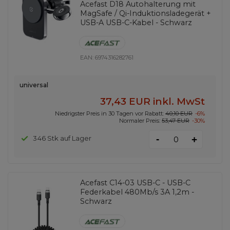
Acefast D18 Autohalterung mit
MagSafe / Qi-Induktionsladegerät +
USB-A USB-C-Kabel - Schwarz
EAN:
6974316282761
universal
37,43 EUR
inkl. MwSt
Niedrigster Preis in 30 Tagen vor Rabatt:
40,10 EUR
-6%
Normaler Preis:
53,47 EUR
-30%
-
346 Stk auf Lager
+
Acefast C14-03 USB-C - USB-C
Federkabel 480Mb/s 3A 1,2m -
Schwarz