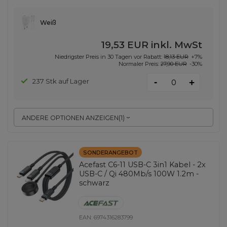
Weiß
19,53 EUR
inkl. MwSt
Niedrigster Preis in 30 Tagen vor Rabatt:
18,13 EUR
+7%
Normaler Preis:
27,90 EUR
-30%
-
237 Stk auf Lager
+
ANDERE OPTIONEN ANZEIGEN
(
1
)
SONDERANGEBOT
Acefast C6-11 USB-C 3in1 Kabel - 2x
USB-C / Qi 480Mb/s 100W 1.2m -
schwarz
EAN:
6974316283799