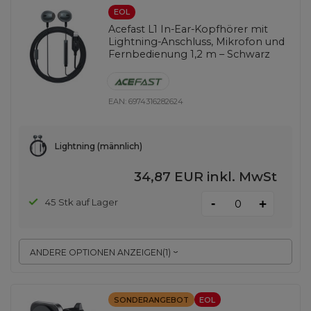
EOL
Acefast L1 In-Ear-Kopfhörer mit
Lightning-Anschluss, Mikrofon und
Fernbedienung 1,2 m – Schwarz
EAN:
6974316282624
Lightning (männlich)
34,87 EUR
inkl. MwSt
-
45 Stk auf Lager
+
ANDERE OPTIONEN ANZEIGEN
(
1
)
SONDERANGEBOT
EOL