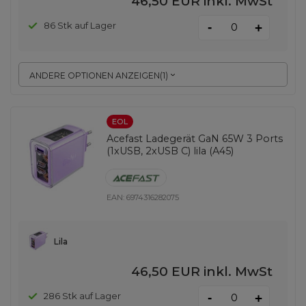
46,50 EUR
inkl. MwSt
-
86 Stk auf Lager
+
ANDERE OPTIONEN ANZEIGEN
(
1
)
EOL
Acefast Ladegerät GaN 65W 3 Ports
(1xUSB, 2xUSB C) lila (A45)
EAN:
6974316282075
Lila
46,50 EUR
inkl. MwSt
-
286 Stk auf Lager
+