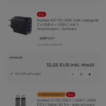
EOL
Acefast A57 PD 35W GaN-Ladegerät
2 x USB-A + USB-C mit 3
Anschlüssen – Schwarz
EAN:
6974316282730
universal
32,55 EUR
inkl. MwSt
-
154 Stk auf Lager
+
SONDERANGEBOT
EOL
Acefast C1-09 USB-C / USB-C USB4
PD3.1 Kabel 5A 1m - grau-schwarz