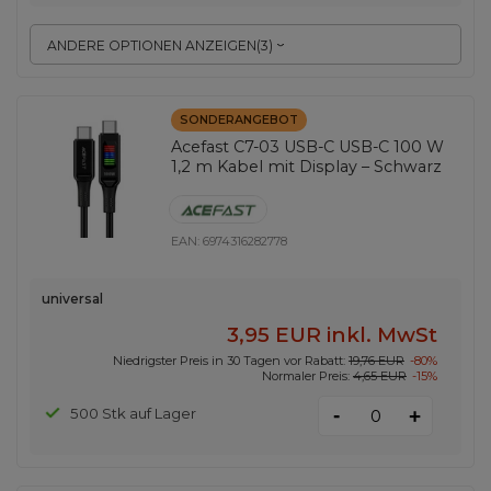
ANDERE OPTIONEN ANZEIGEN
(
3
)
SONDERANGEBOT
Acefast C7-03 USB-C USB-C 100 W
1,2 m Kabel mit Display – Schwarz
EAN:
6974316282778
universal
3,95 EUR
inkl. MwSt
Niedrigster Preis in 30 Tagen vor Rabatt:
19,76 EUR
-80%
Normaler Preis:
4,65 EUR
-15%
-
500 Stk auf Lager
+