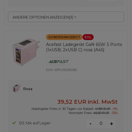
ANDERE OPTIONEN ANZEIGEN
(
3
)
SONDERANGEBOT
EOL
Acefast Ladegerät GaN 65W 3 Ports
(1xUSB, 2xUSB C) rosa (A45)
EAN:
6974316282082
Rosa
39,52 EUR
inkl. MwSt
Niedrigster Preis in 30 Tagen vor Rabatt:
41,85 EUR
-5%
Normaler Preis:
46,50 EUR
-15%
-
125 Stk auf Lager
+