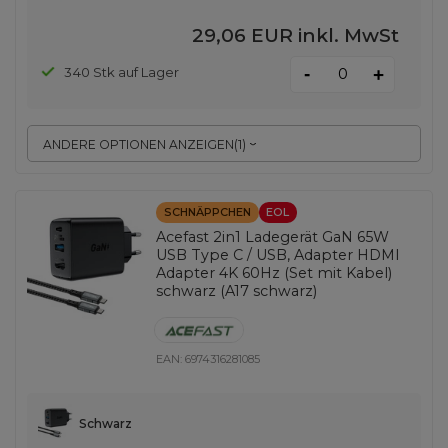
29,06 EUR
inkl. MwSt
-
340 Stk auf Lager
+
ANDERE OPTIONEN ANZEIGEN
(
1
)
SCHNÄPPCHEN
EOL
Acefast 2in1 Ladegerät GaN 65W
USB Type C / USB, Adapter HDMI
Adapter 4K 60Hz (Set mit Kabel)
schwarz (A17 schwarz)
EAN:
6974316281085
Schwarz