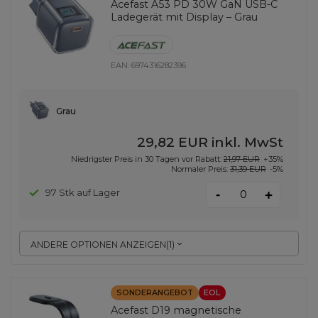
Acefast A53 PD 30W GaN USB-C
Ladegerät mit Display – Grau
EAN:
6974316282396
Grau
29,82 EUR
inkl. MwSt
Niedrigster Preis in 30 Tagen vor Rabatt:
21,97 EUR
+35%
Normaler Preis:
31,39 EUR
-5%
-
97 Stk auf Lager
+
ANDERE OPTIONEN ANZEIGEN
(
1
)
SONDERANGEBOT
EOL
Acefast D19 magnetische