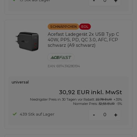
-
+
SCHNÄPPCHEN
EOL
Acefast Ladegerät 2x USB Typ C
40W, PPS, PD, QC 3.0, AFC, FCP
schwarz (A9 schwarz)
EAN:
6974316280194
universal
30,92 EUR
inkl. MwSt
Niedrigster Preis in 30 Tagen vor Rabatt:
22,78 EUR
+35%
Normaler Preis:
32,55 EUR
-5%
-
439 Stk auf Lager
+