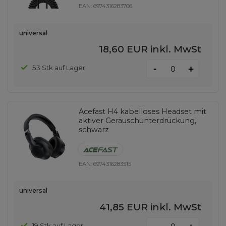
EAN:
6974316283706
universal
18,60 EUR
inkl. MwSt
-
53 Stk auf Lager
+
Acefast H4 kabelloses Headset mit
aktiver Geräuschunterdrückung,
schwarz
EAN:
6974316283515
universal
41,85 EUR
inkl. MwSt
19 Stk auf Lager