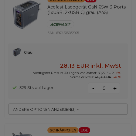
Acefast Ladegerät GaN 65W 3 Ports
(1xUSB, 2xUSB C) grau (A45)
EAN:
6974316282105
Grau
28,13 EUR
inkl. MwSt
Niedrigster Preis in 30 Tagen vor Rabatt:
30,22 EUR
-6%
Normaler Preis:
46,50 EUR
-40%
-
329 Stk auf Lager
+
ANDERE OPTIONEN ANZEIGEN
(
3
)
SCHNÄPPCHEN
EOL