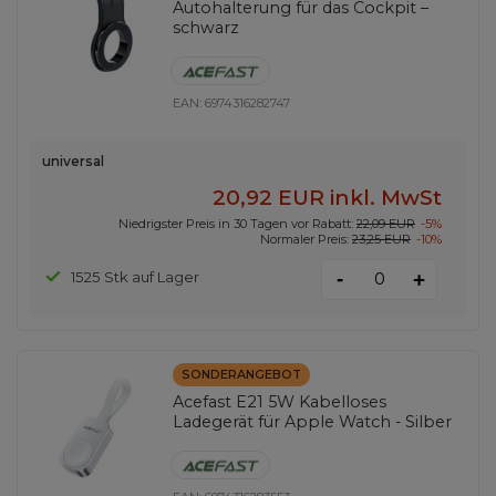
Autohalterung für das Cockpit –
schwarz
EAN:
6974316282747
universal
20,92 EUR
inkl. MwSt
Niedrigster Preis in 30 Tagen vor Rabatt:
22,09 EUR
-5%
Normaler Preis:
23,25 EUR
-10%
-
1525 Stk auf Lager
+
SONDERANGEBOT
Acefast E21 5W Kabelloses
Ladegerät für Apple Watch - Silber