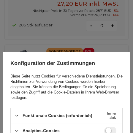
27,20 EUR
inkl. MwSt
Niedrigster Preis in 30 Tagen vor Rabatt:
28,71 EUR
-5%
Normaler Preis:
30,22 EUR
-10%
-
205 Stk auf Lager
+
SONDERANGEBOT
EOL
Acefast A29 PD50W GaN (USB-C +
Konfiguration der Zustimmungen
USB-C) Dual-Port-Ladegerät
schwarz
Diese Seite nutzt Cookies für verschiedene Dienstleistungen. Die
Richtlinien zur Verwendung von Cookies
werden hierbei
eingehalten. Sie können die Bedingungen für die Speicherung
EAN:
6974316281443
sowie den Zugriff auf die Cookie-Dateien in Ihrem Web-Browser
Menge in einer Sammelverpackung:
120
festlegen.
Immer
Schwarz
Funktionale Cookies (erforderlich)
aktiv
33,48 EUR
inkl. MwSt
Analytics-Cookies