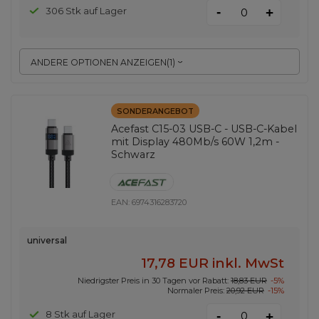
-
306 Stk auf Lager
+
ANDERE OPTIONEN ANZEIGEN
(
1
)
SONDERANGEBOT
Acefast C15-03 USB-C - USB-C-Kabel
mit Display 480Mb/s 60W 1,2m -
Schwarz
EAN:
6974316283720
universal
17,78 EUR
inkl. MwSt
Niedrigster Preis in 30 Tagen vor Rabatt:
18,83 EUR
-5%
Normaler Preis:
20,92 EUR
-15%
-
8 Stk auf Lager
+