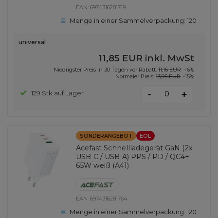
EAN:
6974316281719
Menge in einer Sammelverpackung:
120
universal
11,85 EUR
inkl. MwSt
Niedrigster Preis in 30 Tagen vor Rabatt:
11,16 EUR
+6%
Normaler Preis:
13,95 EUR
-15%
-
129 Stk auf Lager
+
SONDERANGEBOT
EOL
Acefast Schnellladegerät GaN (2x
USB-C / USB-A) PPS / PD / QC4+
65W weiß (A41)
EAN:
6974316281764
Menge in einer Sammelverpackung:
120