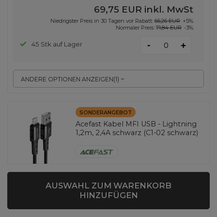
69,75 EUR
inkl. MwSt
Niedrigster Preis in 30 Tagen vor Rabatt:
66,26 EUR
+5%
Normaler Preis:
71,84 EUR
-3%
-
45 Stk auf Lager
+
ANDERE OPTIONEN ANZEIGEN
(
1
)
SONDERANGEBOT
Acefast Kabel MFI USB - Lightning
1,2m, 2,4A schwarz (C1-02 schwarz)
EAN:
6974316280507
AUSWAHL ZUM WARENKORB
universal
HINZUFÜGEN
25,11 EUR
inkl. MwSt