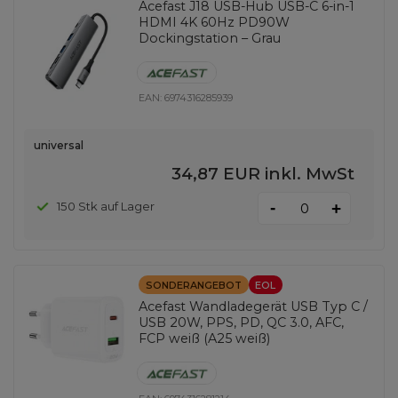
Acefast J18 USB-Hub USB-C 6-in-1
HDMI 4K 60Hz PD90W
Dockingstation – Grau
EAN:
6974316285939
universal
34,87 EUR
inkl. MwSt
-
150 Stk auf Lager
+
SONDERANGEBOT
EOL
Acefast Wandladegerät USB Typ C /
USB 20W, PPS, PD, QC 3.0, AFC,
FCP weiß (A25 weiß)