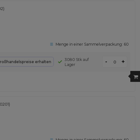
2)
Menge in einer Sammelverpackung:
60
3080 Stk auf
-
+
roßhandelspreise erhalten
Lager
0201)
Menge in einer Sammelverpackung:
60