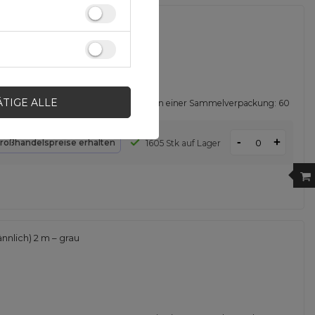
01)
ÄTIGE ALLE
Menge in einer Sammelverpackung:
60
-
+
roßhandelspreise erhalten
1605 Stk auf Lager
nlich) 2 m – grau