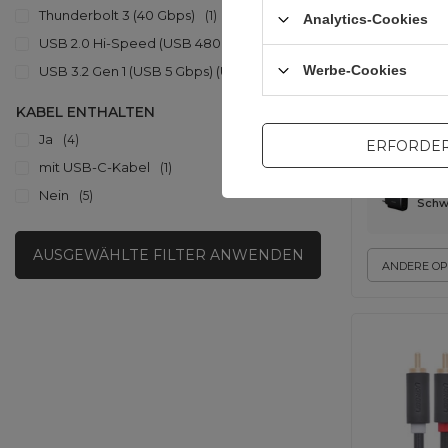
Thunderbolt 3 (40 Gbps)
1
Analytics-Cookies
USB 2.0 Hi-Speed (USB 480 Mbps)
3
Werbe-Cookies
USB 3.2 Gen 1 (USB 5 Gbps) (USB 3.0, USB 3.1 Gen 1)
3
KABEL ENTHALTEN
Ja
4
ERFORDER
mit USB‑C‑Kabel
1
Nein
5
Schw
AUSGEWÄHLTE FILTER ANWENDEN
ANDERE OP