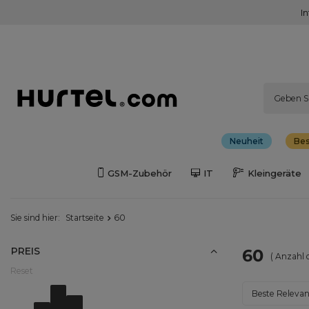
I
Neuheit
Bes
GSM-Zubehör
IT
Kleingeräte
Sie sind hier:
Startseite
60
PREIS
60
( Anzahl 
Reset
Von
2.00EUR - 4.00EUR
Do
80.00EUR - 82.00EUR
Sortierung än
Beste Releva