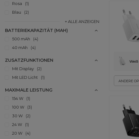
Rosa
1
Blau
2
+ ALLE ANZEIGEN
BATTERIEKAPAZITÄT (MAH)
500 mAh
4
40 mAh
4
ZUSATZFUNKTIONEN
Weiß
Mit Display
2
Mit LED Licht
1
ANDERE OP
MAXIMALE LEISTUNG
154 W
1
100 W
3
30 W
2
24 W
1
20 W
4