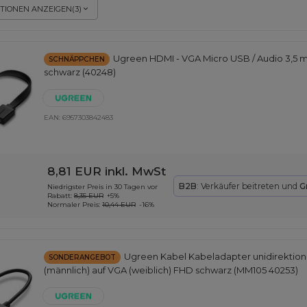
TIONEN ANZEIGEN
(
3
)
Ugreen HDMI - VGA Micro USB / Audio 3,5 
SCHNÄPPCHEN
schwarz (40248)
EAN:
6957303842483
8,81 EUR
inkl. MwSt
B2B
: Verkäufer beitreten und
G
Niedrigster Preis in 30 Tagen vor
Rabatt:
8,35 EUR
+5%
Normaler Preis:
10,44 EUR
-16%
Ugreen Kabel Kabeladapter unidirektion
SONDERANGEBOT
(männlich) auf VGA (weiblich) FHD schwarz (MM105 40253)