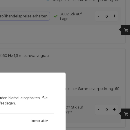
3092 Stk auf
-
+
roßhandelspreise erhalten
Lager
 60 Hz 1,5 m schwarz-grau
Menge in einer Sammelverpackung:
60
den hierbei eingehalten. Sie
festlegen.
1307 Stk auf
-
+
Großhandelspreise erhalten
Lager
Immer aktiv