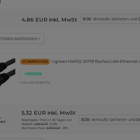
4,86 EUR
inkl. MwSt
B2B
: Verkäufer beitreten und
G
TIONEN ANZEIGEN
(
3
)
Ugreen NW102 50178 flaches LAN-Ethernet-K
SCHNÄPPCHEN
EAN:
6957303851782
5,32 EUR
inkl. MwSt
\
B2B
: Verkäufer beitreten und
G
Niedrigster Preis in 30 Tagen vor
arz
Rabatt:
4,26 EUR
+24%
Normaler Preis:
5,79 EUR
-8%