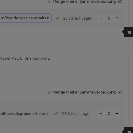
Menge in einer Sammelverpackung:
60
-
+
roßhandelspreise erhalten
126 Stk auf Lager
abel Kat. 6 10m - schwarz
Menge in einer Sammelverpackung:
60
-
+
roßhandelspreise erhalten
233 Stk auf Lager