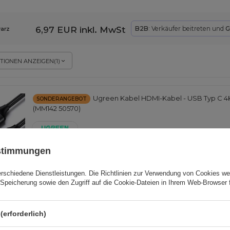
6,97 EUR
inkl. MwSt
B2B
: Verkäufer beitreten und
G
arz
TIONEN ANZEIGEN
(
1
)
Ugreen Kabel HDMI-Kabel - USB Typ C 4K
SONDERANGEBOT
(MM142 50570)
EAN:
6957303855704
ustimmungen
erschiedene Dienstleistungen. Die
Richtlinien zur Verwendung von Cookies
wer
19,86 EUR
inkl. MwSt
Speicherung sowie den Zugriff auf die Cookie-Dateien in Ihrem Web-Browser 
B2B
: Verkäufer beitreten und
Niedrigster Preis in 30 Tagen vor
Rabatt:
20,90 EUR
-4%
Normaler Preis:
25,34 EUR
-22%
(erforderlich)