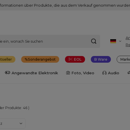
nformationen über Produkte, die aus dem Verkauf genommen wurden
A
Re
tseller
Sonderangebot
EOL
B Ware
Mark
Angewandte Elektronik
Foto, Video
Audio
der Produkte:
46
)
dern
nz