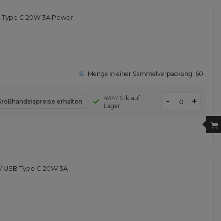
B Type C 20W 3A Power
Menge in einer Sammelverpackung:
60
4847 Stk auf
-
+
Großhandelspreise erhalten
Lager
/ USB Type C 20W 3A