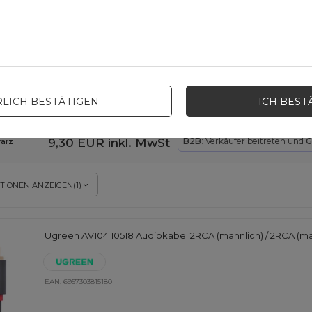
Baseus Compact Ladegerät 3x USB 17W schwarz (CCXJ0201
EAN:
6932172606961
LICH BESTÄTIGEN
ICH BEST
9,30 EUR
inkl. MwSt
B2B
: Verkäufer beitreten und
G
arz
TIONEN ANZEIGEN
(
1
)
Ugreen AV104 10518 Audiokabel 2RCA (männlich) / 2RCA (män
EAN:
6957303815180