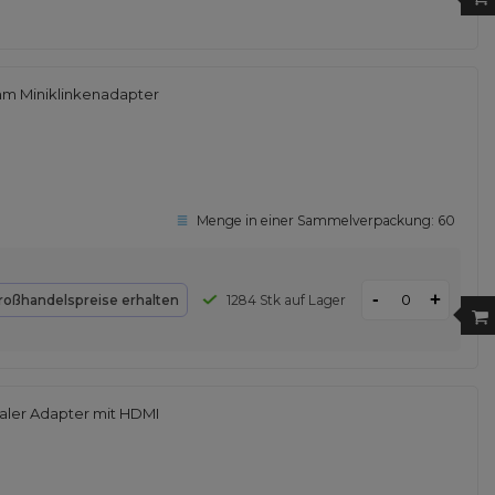
mm Miniklinkenadapter
Menge in einer Sammelverpackung:
60
-
+
roßhandelspreise erhalten
1284 Stk auf Lager
aler Adapter mit HDMI