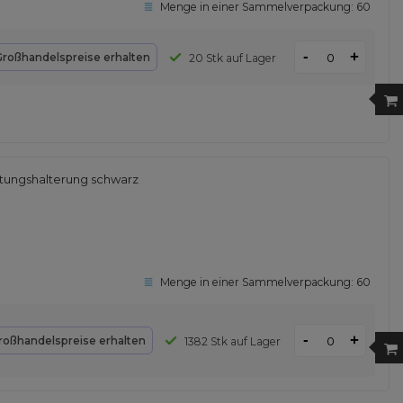
Menge in einer Sammelverpackung:
60
-
+
Großhandelspreise erhalten
20 Stk auf Lager
ftungshalterung schwarz
Menge in einer Sammelverpackung:
60
-
+
roßhandelspreise erhalten
1382 Stk auf Lager