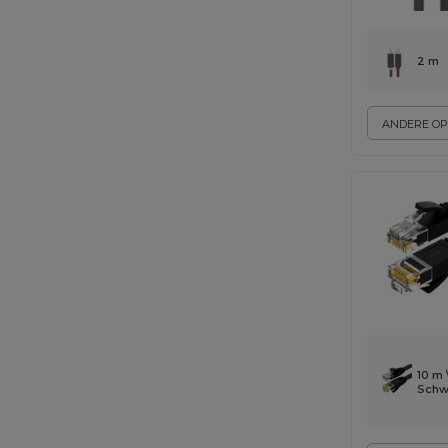
2 m
ANDERE OP
10 m 
Schw