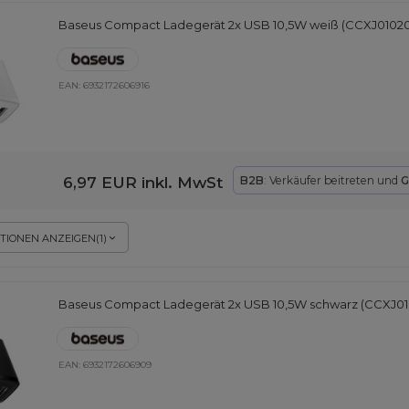
Baseus Compact Ladegerät 2x USB 10,5W weiß (CCXJ01020
EAN:
6932172606916
6,97 EUR
inkl. MwSt
B2B
: Verkäufer beitreten und
G
TIONEN ANZEIGEN
(
1
)
Baseus Compact Ladegerät 2x USB 10,5W schwarz (CCXJ01
EAN:
6932172606909