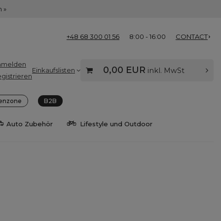
 »
+48 68 300 01 56
8:00 - 16:00
CONTACT
nmelden
0,00 EUR
Einkaufslisten
inkl. MwSt
gistrieren
enzone
B2B
Auto Zubehör
Lifestyle und Outdoor