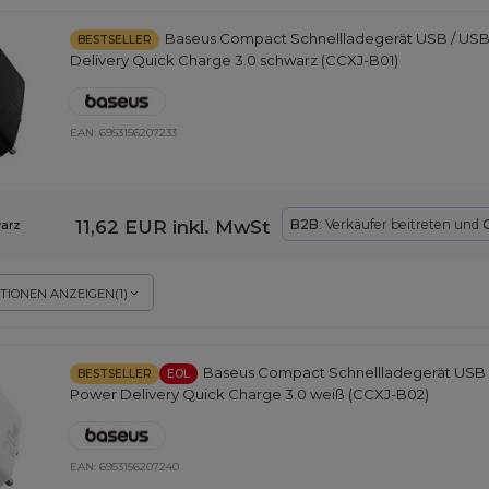
Baseus Compact Schnellladegerät USB / US
BESTSELLER
Delivery Quick Charge 3.0 schwarz (CCXJ-B01)
EAN:
6953156207233
11,62 EUR
inkl. MwSt
B2B
: Verkäufer beitreten und
arz
TIONEN ANZEIGEN
(
1
)
Baseus Compact Schnellladegerät USB 
BESTSELLER
EOL
Power Delivery Quick Charge 3.0 weiß (CCXJ-B02)
EAN:
6953156207240