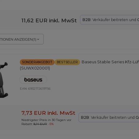
11,62 EUR
inkl. MwSt
B2B
: Verkäufer beitreten und
TIONEN ANZEIGEN
(
1
)
Baseus Stable Series Kfz-Lü
SONDERANGEBOT
BESTSELLER
(SUWX020001)
EAN:
6932172619756
7,73 EUR
inkl. MwSt
B2B
: Verkäufer beitreten und
G
Niedrigster Preis in 30 Tagen vor
Rabatt:
8,14 EUR
-5%