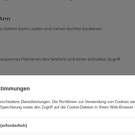
 Arm
as Telefon beim Laufen und Gehen leichter bedienen.
bequemes Platzieren des Telefons und einen schnellen Zugriff.
r Bewegung
ustimmungen
tuationen, in denen der Schutz des Telefons und der Tragekomfort wicht
erschiedene Dienstleistungen. Die
Richtlinien zur Verwendung von Cookies
wer
Speicherung sowie den Zugriff auf die Cookie-Dateien in Ihrem Web-Browser 
(erforderlich)