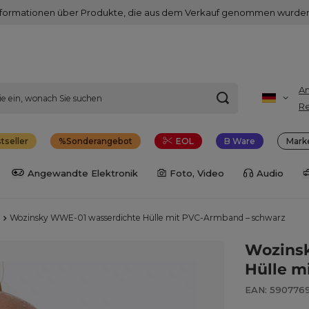
nformationen über Produkte, die aus dem Verkauf genommen wurden
A
Re
tseller
Sonderangebot
EOL
B Ware
Mark
Angewandte Elektronik
Foto, Video
Audio
Wozinsky WWE-01 wasserdichte Hülle mit PVC-Armband – schwarz
Wozins
Hülle m
EAN: 590776