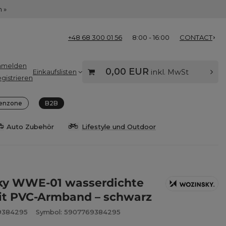
 »
+48 68 300 01 56
8:00 - 16:00
CONTACT
nmelden
0,00 EUR
Einkaufslisten
inkl. MwSt
gistrieren
enzone
B2B
Auto Zubehör
Lifestyle und Outdoor
ky WWE-01 wasserdichte
it PVC-Armband – schwarz
9384295
Symbol: 5907769384295