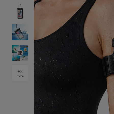
+
2
mehr