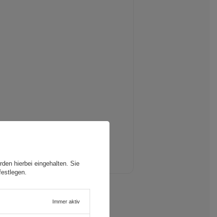
ig sind.
den hierbei eingehalten. Sie
festlegen.
Immer aktiv