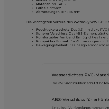
Modell:
Wozinsky WWE-01
Material:
PVC, ABS
Farbe:
Schwarz
Abmessungen:
187 x 110 mm
Die wichtigsten Vorteile des Wozinsky WWE-01 Ko
Feuchtigkeitsschutz:
Das 0,3 mm dicke PVC-Ma
Sicherer Verschluss:
Das ABS-Element trägt da
Komfortables Armband:
Ermöglicht es Ihnen, 
Kompaktes Format:
Die Abmessungen von 187 
Bewegungsfreiheit:
Das Design ermöglicht es
Wasserdichtes PVC-Materi
Die PVC-Konstruktion schützt Ihr Te
ABS-Verschluss für erhöht
Ein solider Verriegelungsmechanismu