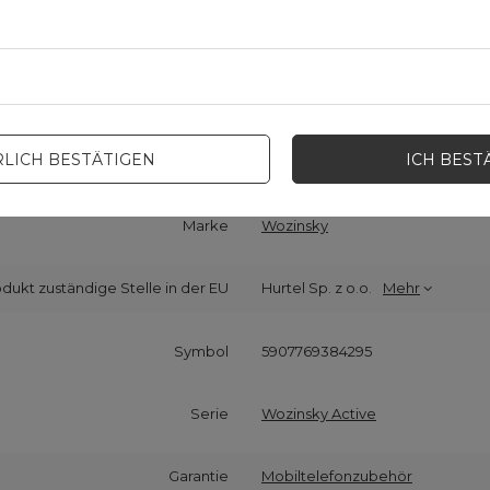
LICH BESTÄTIGEN
ICH BEST
Cena sugerowana
4,65 EUR
/
Stk
Marke
Wozinsky
odukt zuständige Stelle in der EU
Hurtel Sp. z o.o.
Mehr
Symbol
5907769384295
Serie
Wozinsky Active
Garantie
Mobiltelefonzubehör