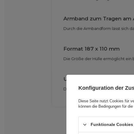
Armband zum Tragen am
Durch die Armbandform lässt sich d
Format 187 x 110 mm
Die Größe der Hülle ermöglicht ein 
Unterstützung bei aktive
Konfiguration der Z
Die Hülle eignet sich perfekt für Si
Diese Seite nutzt Cookies für v
können die Bedingungen für die 
Funktionale Cookies 