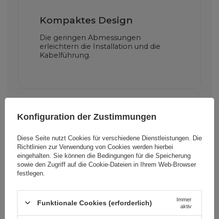
Kompaktes Design
Die geringen Abmessungen
erleichtern die Installation und die
Kabelführung.
Konfiguration der Zustimmungen
Diese Seite nutzt Cookies für verschiedene Dienstleistungen. Die
Richtlinien zur Verwendung von Cookies
werden hierbei
eingehalten. Sie können die Bedingungen für die Speicherung
Cena sugerowana
2,30 EUR
/
Stk
sowie den Zugriff auf die Cookie-Dateien in Ihrem Web-Browser
festlegen.
Marke
Ugreen
Immer
Funktionale Cookies (erforderlich)
aktiv