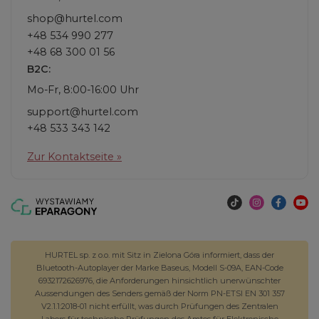
shop@hurtel.com
+48 534 990 277
+48 68 300 01 56
B2C:
Mo-Fr, 8:00-16:00 Uhr
support@hurtel.com
+48 533 343 142
Zur Kontaktseite »
HURTEL sp. z o.o. mit Sitz in Zielona Góra informiert, dass der
Bluetooth-Autoplayer der Marke Baseus, Modell S-09A, EAN-Code
6932172626976, die Anforderungen hinsichtlich unerwünschter
Aussendungen des Senders gemäß der Norm PN-ETSI EN 301 357
V2.1.1:2018-01 nicht erfüllt, was durch Prüfungen des Zentralen
Labors für technische Prüfungen des Amtes für Elektronische