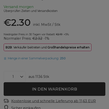
Versand
morgen
Überprüfen Zeiten und Versandkosten
€2.30
inkl. MwSt
/
Stk
Niedrigster Preis in 30 Tagen vor Rabatt:
€2.19
+5%
Normaler Preis:
€2.32
-1%
B2B
: Verkäufer beitreten und
Großhandelspreise erhalten
Menge in einer Sammelverpackung:
250
aus
1136
Stk
IN DEN WARENKORB
Kostenlose und schnelle Lieferung
ab
11,63 EUR
Sicher einkaufen