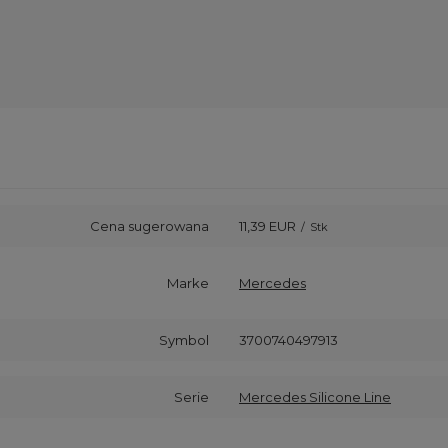
Cena sugerowana
11,39 EUR
/
Stk
Marke
Mercedes
Symbol
3700740497913
Serie
Mercedes Silicone Line