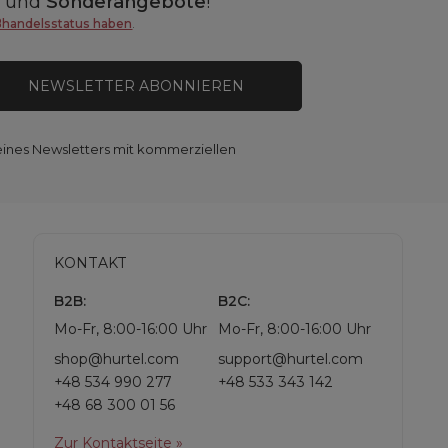
n
und
Sonderangebote
!
ßhandelsstatus haben
.
NEWSLETTER ABONNIEREN
eines Newsletters mit kommerziellen
KONTAKT
B2B:
B2C:
Mo-Fr, 8:00-16:00 Uhr
Mo-Fr, 8:00-16:00 Uhr
shop@hurtel.com
support@hurtel.com
+48 534 990 277
+48 533 343 142
+48 68 300 01 56
Zur Kontaktseite »