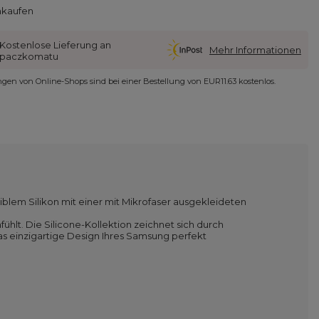
nkaufen
Kostenlose Lieferung an
Mehr Informationen
paczkomatu
ungen von Online-Shops sind bei einer Bestellung von
EUR11.63
kostenlos.
exiblem Silikon mit einer mit Mikrofaser ausgekleideten
ühlt. Die Silicone-Kollektion zeichnet sich durch
as einzigartige Design Ihres Samsung perfekt