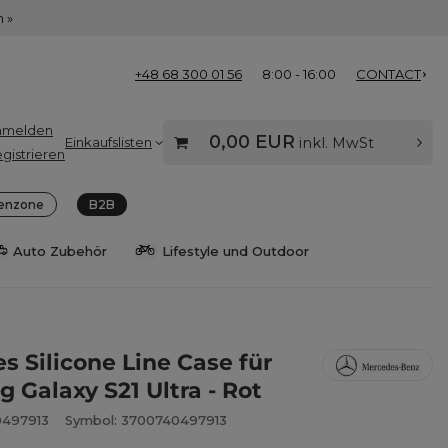
 »
+48 68 300 01 56
8:00 - 16:00
CONTACT
nmelden
0,00 EUR
Einkaufslisten
inkl. MwSt
gistrieren
enzone
B2B
Auto Zubehör
Lifestyle und Outdoor
s Silicone Line Case für
 Galaxy S21 Ultra - Rot
0497913
Symbol: 3700740497913