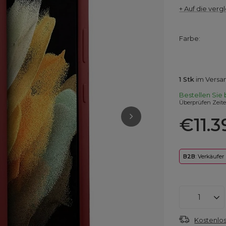
+ Auf die vergl
Farbe
1
Stk
im Versa
Bestellen Sie 
Überprüfen Zeit
€11.3
B2B
: Verkäufer
Kostenlos