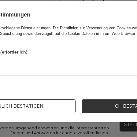
Garantie
Mobiltelefonzubehör
ustimmungen
rpackungsbreite in Zentimetern
11
erschiedene Dienstleistungen. Die
Richtlinien zur Verwendung von Cookies
wer
Speicherung sowie den Zugriff auf die Cookie-Dateien in Ihrem Web-Browser 
erpackungshöhe in Zentimetern
21
(erforderlich)
erpackungslänge in Zentimetern
2.3
Farbe
Rot
LICH BESTÄTIGEN
ICH BEST
en Sie Hilfe? Haben Sie Fragen?
STEL
ir werden umgehend antworten und die interessantesten
Fragen und Antworten für andere veröffentlichen.