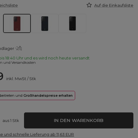
eichsliste
Auf die Einkaufsliste
ndlager
bis
18:40 Uhr und es wird noch heute versandt
en und Versandkosten
9
inkl. MwSt
/
Stk
 beitreten und
Großhandelspreise erhalten
IN DEN WARENKORB
aus
1
Stk
e und schnelle Lieferung
ab
11,63 EUR