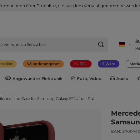
nformationen über Produkte, die aus dem Verkauf genommen wurden
A
Re
tseller
Sonderangebot
EOL
B Ware
Mark
Angewandte Elektronik
Foto, Video
Audio
ilicone Line Case für Samsung Galaxy S21 Ultra - Rot
Mercede
Samsung
EAN: 370074