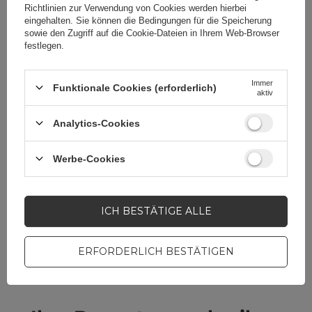
Richtlinien zur Verwendung von Cookies
werden hierbei
eingehalten. Sie können die Bedingungen für die Speicherung
sowie den Zugriff auf die Cookie-Dateien in Ihrem Web-Browser
festlegen.
Brauchen Sie Hilfe? Haben Sie
Immer
Funktionale Cookies (erforderlich)
Fragen?
aktiv
Stellen Sie eine Frage,
Analytics-Cookies
und wir werden
umgehend antworten
STELLE EINE FRAGE
und die interessantesten
Werbe-Cookies
Fragen und Antworten für
andere veröffentlichen.
ICH BESTÄTIGE ALLE
MOBILTELEFONZUBEHÖR
ERFORDERLICH BESTÄTIGEN
Garrantie 12 Monate