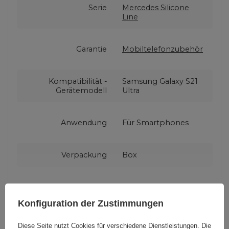
Serie
Mercedes Silicone
Line
Garantie
Mobiltelefonzubehör
Kompatibilität -
Samsung Galaxy S21
Gerätemodell
Ultra
Anwendung
Für Smartphones
Verpackung
Box
Kompatibilität -
Samsung
Gerätehersteller
Konfiguration der Zustimmungen
Diese Seite nutzt Cookies für verschiedene Dienstleistungen. Die
Farbe
Blau