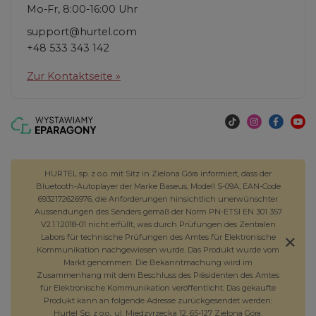
Mo-Fr, 8:00-16:00 Uhr
support@hurtel.com
+48 533 343 142
Zur Kontaktseite »
HURTEL sp. z o.o. mit Sitz in Zielona Góra informiert, dass der
Bluetooth-Autoplayer der Marke Baseus, Modell S-09A, EAN-Code
6932172626976, die Anforderungen hinsichtlich unerwünschter
Aussendungen des Senders gemäß der Norm PN-ETSI EN 301 357
V2.1.1:2018-01 nicht erfüllt, was durch Prüfungen des Zentralen
Labors für technische Prüfungen des Amtes für Elektronische
Kommunikation nachgewiesen wurde. Das Produkt wurde vom
Markt genommen. Die Bekanntmachung wird im
Zusammenhang mit dem Beschluss des Präsidenten des Amtes
für Elektronische Kommunikation veröffentlicht. Das gekaufte
Produkt kann an folgende Adresse zurückgesendet werden:
Hurtel Sp. z o.o., ul. Międzyrzecka 12, 65-127 Zielona Góra.