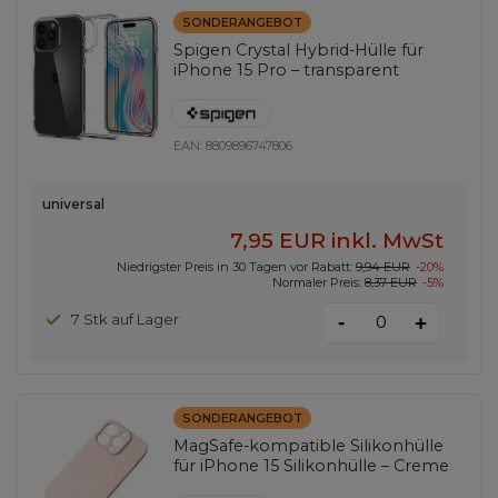
SONDERANGEBOT
Spigen Crystal Hybrid-Hülle für
iPhone 15 Pro – transparent
EAN:
8809896747806
universal
7,95 EUR
inkl. MwSt
Niedrigster Preis in 30 Tagen vor Rabatt:
9,94 EUR
-20%
Normaler Preis:
8,37 EUR
-5%
-
7 Stk auf Lager
+
SONDERANGEBOT
MagSafe-kompatible Silikonhülle
für iPhone 15 Silikonhülle – Creme