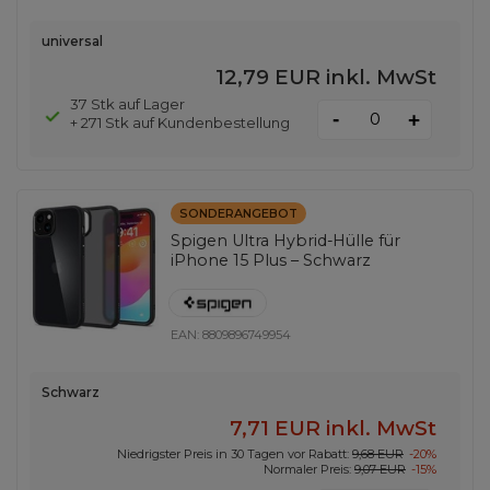
universal
12,79 EUR
inkl. MwSt
37 Stk auf Lager
-
+
+ 271 Stk auf Kundenbestellung
SONDERANGEBOT
Spigen Ultra Hybrid-Hülle für
iPhone 15 Plus – Schwarz
EAN:
8809896749954
Schwarz
7,71 EUR
inkl. MwSt
Niedrigster Preis in 30 Tagen vor Rabatt:
9,68 EUR
-20%
Normaler Preis:
9,07 EUR
-15%