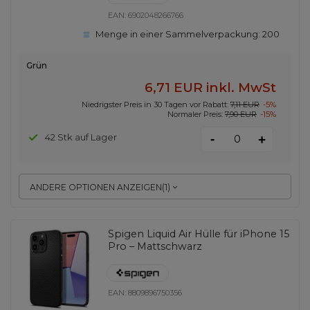
EAN:
6902048266766
Menge in einer Sammelverpackung:
200
Grün
6,71 EUR
inkl. MwSt
Niedrigster Preis in 30 Tagen vor Rabatt:
7,11 EUR
-5%
Normaler Preis:
7,90 EUR
-15%
-
42 Stk auf Lager
+
ANDERE OPTIONEN ANZEIGEN
(
1
)
Spigen Liquid Air Hülle für iPhone 15
Pro – Mattschwarz
EAN:
8809896750356