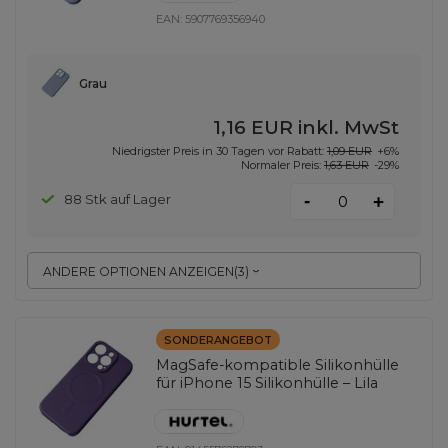
EAN:
5907769356940
Grau
1,16 EUR
inkl. MwSt
Niedrigster Preis in 30 Tagen vor Rabatt:
1,09 EUR
+6%
Normaler Preis:
1,63 EUR
-29%
-
88 Stk auf Lager
+
ANDERE OPTIONEN ANZEIGEN
(
3
)
SONDERANGEBOT
MagSafe-kompatible Silikonhülle
für iPhone 15 Silikonhülle – Lila