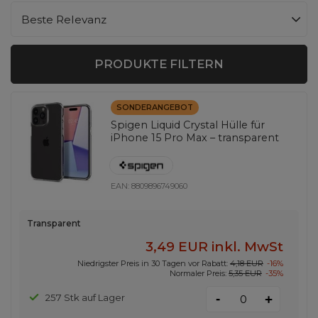
Sortierung ändern
Beste Relevanz
PRODUKTE FILTERN
SONDERANGEBOT
Spigen Liquid Crystal Hülle für
iPhone 15 Pro Max – transparent
EAN:
8809896749060
Transparent
3,49 EUR
inkl. MwSt
Niedrigster Preis in 30 Tagen vor Rabatt:
4,18 EUR
-16%
Normaler Preis:
5,35 EUR
-35%
-
257 Stk auf Lager
+