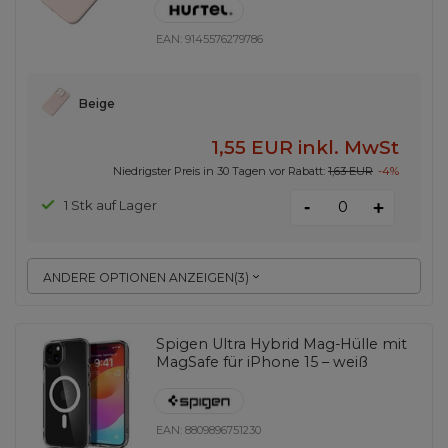
EAN:
9145576279786
Beige
1,55 EUR
inkl. MwSt
Niedrigster Preis in 30 Tagen vor Rabatt:
1,63 EUR
-4%
-
1 Stk auf Lager
+
ANDERE OPTIONEN ANZEIGEN
(
3
)
Spigen Ultra Hybrid Mag-Hülle mit
MagSafe für iPhone 15 – weiß
EAN:
8809896751230