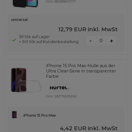
EAN:
8809896751117
universal
12,79 EUR
inkl. MwSt
39 Stk auf Lager
-
+
+ 301 Stk auf Kundenbestellung
iPhone 15 Pro Max-Hülle aus der
Ultra Clear-Serie in transparenter
Farbe
EAN:
5907769356162
iPhone 15 Pro Max
4,42 EUR
inkl. MwSt