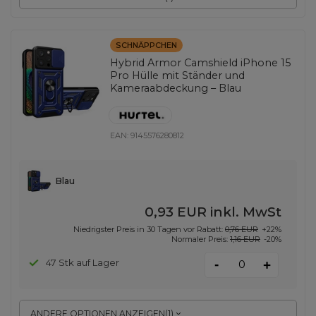
SCHNÄPPCHEN
Hybrid Armor Camshield iPhone 15
Pro Hülle mit Ständer und
Kameraabdeckung – Blau
EAN:
9145576280812
Blau
0,93 EUR
inkl. MwSt
Niedrigster Preis in 30 Tagen vor Rabatt:
0,76 EUR
+22%
Normaler Preis:
1,16 EUR
-20%
-
47 Stk auf Lager
+
ANDERE OPTIONEN ANZEIGEN
(
1
)