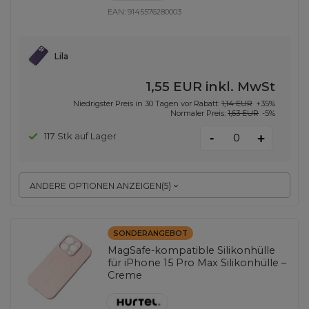
EAN:
9145576280003
Lila
1,55 EUR
inkl. MwSt
Niedrigster Preis in 30 Tagen vor Rabatt:
1,14 EUR
+35%
Normaler Preis:
1,63 EUR
-5%
-
117 Stk auf Lager
+
ANDERE OPTIONEN ANZEIGEN
(
5
)
SONDERANGEBOT
MagSafe-kompatible Silikonhülle
für iPhone 15 Pro Max Silikonhülle –
Creme