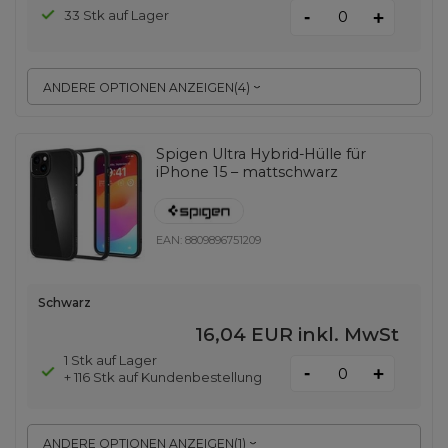
-
33 Stk auf Lager
+
ANDERE OPTIONEN ANZEIGEN
(
4
)
Spigen Ultra Hybrid-Hülle für
iPhone 15 – mattschwarz
EAN:
8809896751209
Schwarz
16,04 EUR
inkl. MwSt
1 Stk auf Lager
-
+
+ 116 Stk auf Kundenbestellung
ANDERE OPTIONEN ANZEIGEN
(
1
)