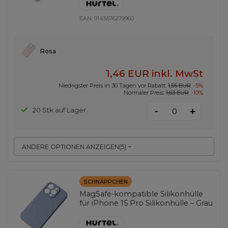
EAN:
9145576279960
Rosa
1,46 EUR
inkl. MwSt
Niedrigster Preis in 30 Tagen vor Rabatt:
1,55 EUR
-5%
Normaler Preis:
1,63 EUR
-10%
-
20 Stk auf Lager
+
ANDERE OPTIONEN ANZEIGEN
(
5
)
SCHNÄPPCHEN
MagSafe-kompatible Silikonhülle
für iPhone 15 Pro Silikonhülle – Grau