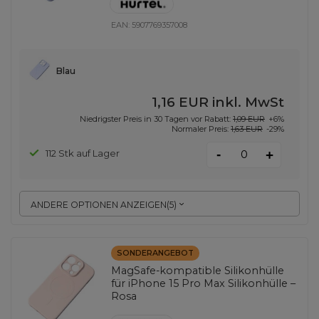
EAN:
5907769357008
Blau
1,16 EUR
inkl. MwSt
Niedrigster Preis in 30 Tagen vor Rabatt:
1,09 EUR
+6%
Normaler Preis:
1,63 EUR
-29%
-
112 Stk auf Lager
+
ANDERE OPTIONEN ANZEIGEN
(
5
)
SONDERANGEBOT
MagSafe-kompatible Silikonhülle
für iPhone 15 Pro Max Silikonhülle –
Rosa