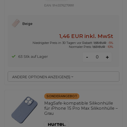
EAN:
9145576279991
Beige
1,46 EUR
inkl. MwSt
Niedrigster Preis in 30 Tagen vor Rabatt:
1,55 EUR
-5%
Normaler Preis:
1,63 EUR
-10%
-
63 Stk auf Lager
+
ANDERE OPTIONEN ANZEIGEN
(
5
)
SONDERANGEBOT
MagSafe-kompatible Silikonhülle
für iPhone 15 Pro Max Silikonhülle –
Grau