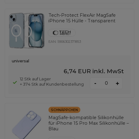
Tech-Protect FlexAir MagSafe
iPhone 15 Hülle - Transparent
EAN:
5906302371853
universal
6,74 EUR
inkl. MwSt
12 Stk auf Lager
-
+
+ 374 Stk auf Kundenbestellung
SCHNÄPPCHEN
MagSafe-kompatible Silikonhülle
für iPhone 15 Pro Max Silikonhülle –
Blau