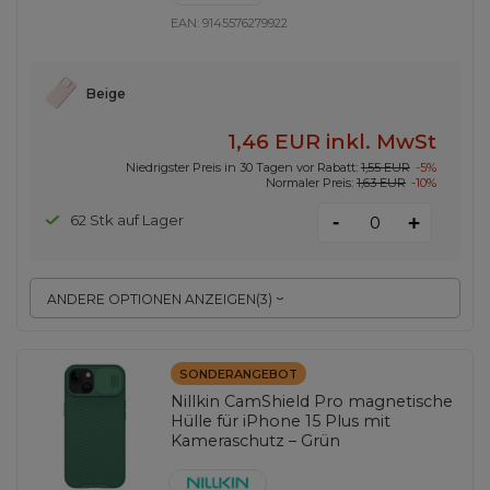
EAN:
9145576279922
Beige
1,46 EUR
inkl. MwSt
Niedrigster Preis in 30 Tagen vor Rabatt:
1,55 EUR
-5%
Normaler Preis:
1,63 EUR
-10%
-
62 Stk auf Lager
+
ANDERE OPTIONEN ANZEIGEN
(
3
)
SONDERANGEBOT
Nillkin CamShield Pro magnetische
Hülle für iPhone 15 Plus mit
Kameraschutz – Grün