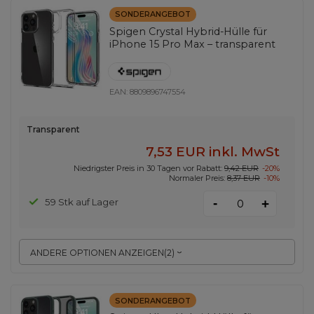
SONDERANGEBOT
Spigen Crystal Hybrid-Hülle für
iPhone 15 Pro Max – transparent
EAN:
8809896747554
Transparent
7,53 EUR
inkl. MwSt
Niedrigster Preis in 30 Tagen vor Rabatt:
9,42 EUR
-20%
Normaler Preis:
8,37 EUR
-10%
-
59 Stk auf Lager
+
ANDERE OPTIONEN ANZEIGEN
(
2
)
SONDERANGEBOT