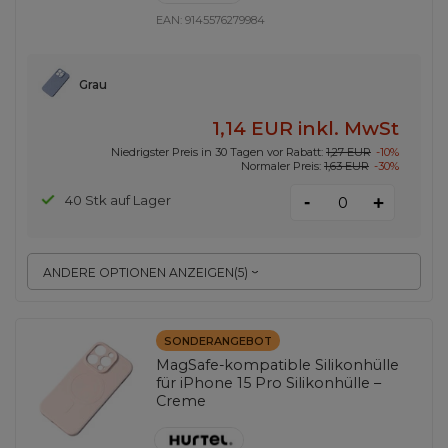
EAN:
9145576279984
Grau
1,14 EUR
inkl. MwSt
Niedrigster Preis in 30 Tagen vor Rabatt:
1,27 EUR
-10%
Normaler Preis:
1,63 EUR
-30%
-
40 Stk auf Lager
+
ANDERE OPTIONEN ANZEIGEN
(
5
)
SONDERANGEBOT
MagSafe-kompatible Silikonhülle
für iPhone 15 Pro Silikonhülle –
Creme