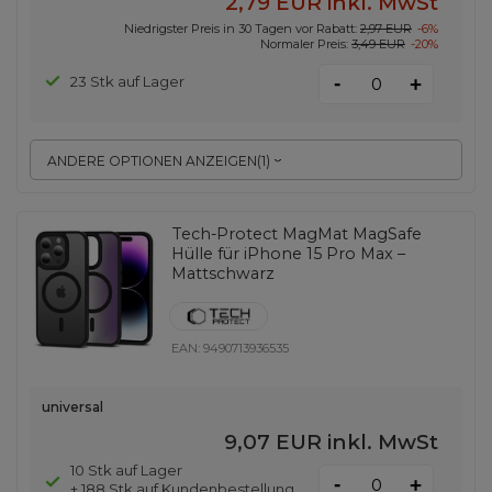
2,79 EUR
inkl. MwSt
Niedrigster Preis in 30 Tagen vor Rabatt:
2,97 EUR
-6%
Normaler Preis:
3,49 EUR
-20%
-
23 Stk auf Lager
+
ANDERE OPTIONEN ANZEIGEN
(
1
)
Tech-Protect MagMat MagSafe
Hülle für iPhone 15 Pro Max –
Mattschwarz
EAN:
9490713936535
universal
9,07 EUR
inkl. MwSt
10 Stk auf Lager
-
+
+ 188 Stk auf Kundenbestellung