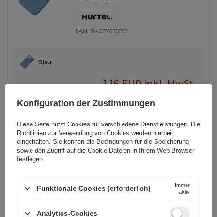
EAN:
9145576279953
Blau
1,16 EUR
inkl. MwSt
Niedrigster Preis in 30 Tagen vor Rabatt:
1,21 EUR
-4%
Konfiguration der Zustimmungen
Normaler Preis:
1,63 EUR
-29%
-
50 Stk auf Lager
+
Diese Seite nutzt Cookies für verschiedene Dienstleistungen. Die
Richtlinien zur Verwendung von Cookies
werden hierbei
eingehalten. Sie können die Bedingungen für die Speicherung
sowie den Zugriff auf die Cookie-Dateien in Ihrem Web-Browser
ANDERE OPTIONEN ANZEIGEN
(
5
)
festlegen.
Immer
SCHNÄPPCHEN
Funktionale Cookies (erforderlich)
aktiv
MagSafe-kompatible Silikonhülle
für iPhone 15 Pro Silikonhülle – Lila
Analytics-Cookies