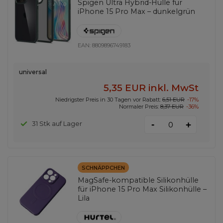
Spigen Ultra Hybrid-Hülle für
iPhone 15 Pro Max – dunkelgrün
EAN:
8809896749183
universal
5,35 EUR
inkl. MwSt
Niedrigster Preis in 30 Tagen vor Rabatt:
6,51 EUR
-17%
Normaler Preis:
8,37 EUR
-36%
-
31 Stk auf Lager
+
SCHNÄPPCHEN
MagSafe-kompatible Silikonhülle
für iPhone 15 Pro Max Silikonhülle –
Lila