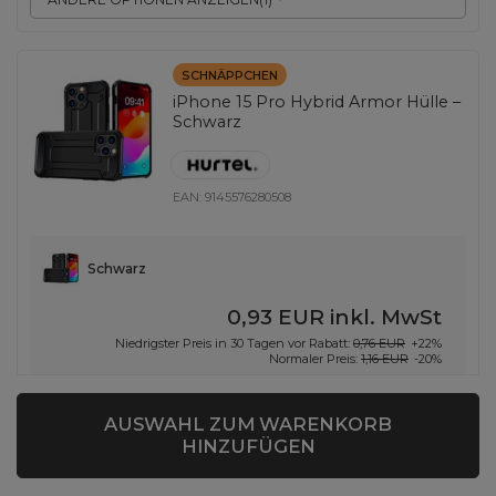
SCHNÄPPCHEN
iPhone 15 Pro Hybrid Armor Hülle –
Schwarz
EAN:
9145576280508
Schwarz
0,93 EUR
inkl. MwSt
Niedrigster Preis in 30 Tagen vor Rabatt:
0,76 EUR
+22%
Normaler Preis:
1,16 EUR
-20%
-
12 Stk auf Lager
+
AUSWAHL ZUM WARENKORB
HINZUFÜGEN
ANDERE OPTIONEN ANZEIGEN
(
1
)