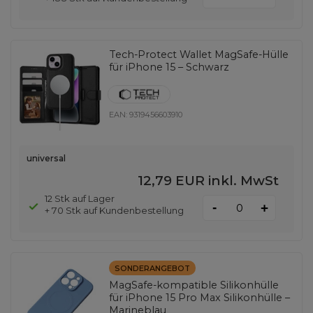
Tech-Protect Wallet MagSafe-Hülle
für iPhone 15 – Schwarz
EAN:
9319456603910
universal
12,79 EUR
inkl. MwSt
12 Stk auf Lager
-
+
+ 70 Stk auf Kundenbestellung
SONDERANGEBOT
MagSafe-kompatible Silikonhülle
für iPhone 15 Pro Max Silikonhülle –
Marineblau