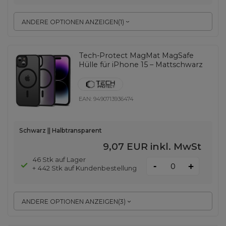
ANDERE OPTIONEN ANZEIGEN
(
1
)
Tech-Protect MagMat MagSafe
Hülle für iPhone 15 – Mattschwarz
EAN:
9490713936474
Schwarz || Halbtransparent
9,07 EUR
inkl. MwSt
46 Stk auf Lager
-
+
+ 442 Stk auf Kundenbestellung
ANDERE OPTIONEN ANZEIGEN
(
3
)