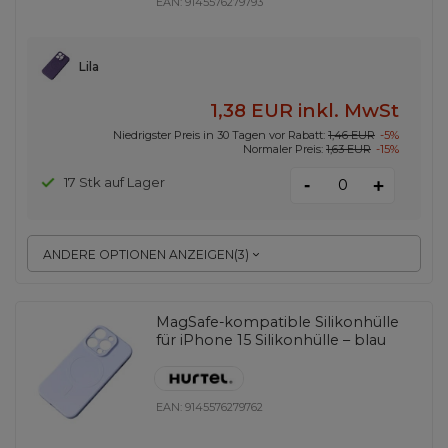
EAN:
9145576279793
Lila
1,38 EUR
inkl. MwSt
Niedrigster Preis in 30 Tagen vor Rabatt:
1,46 EUR
-5%
Normaler Preis:
1,63 EUR
-15%
-
17 Stk auf Lager
+
ANDERE OPTIONEN ANZEIGEN
(
3
)
MagSafe-kompatible Silikonhülle
für iPhone 15 Silikonhülle – blau
EAN:
9145576279762