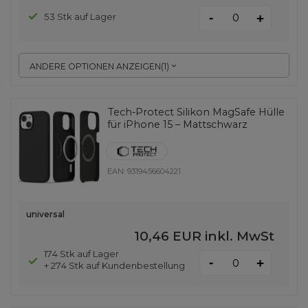
-
53 Stk auf Lager
+
ANDERE OPTIONEN ANZEIGEN
(
1
)
Tech-Protect Silikon MagSafe Hülle
für iPhone 15 – Mattschwarz
EAN:
9319456604221
universal
10,46 EUR
inkl. MwSt
174 Stk auf Lager
-
+
+ 274 Stk auf Kundenbestellung