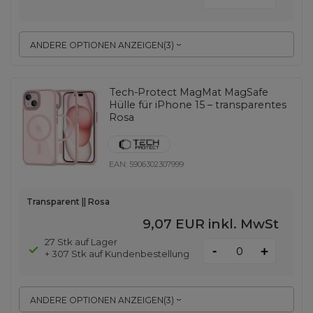
ANDERE OPTIONEN ANZEIGEN
(
3
)
Tech-Protect MagMat MagSafe
Hülle für iPhone 15 – transparentes
Rosa
EAN:
5906302307999
Transparent || Rosa
9,07 EUR
inkl. MwSt
27 Stk auf Lager
-
+
+ 307 Stk auf Kundenbestellung
ANDERE OPTIONEN ANZEIGEN
(
3
)