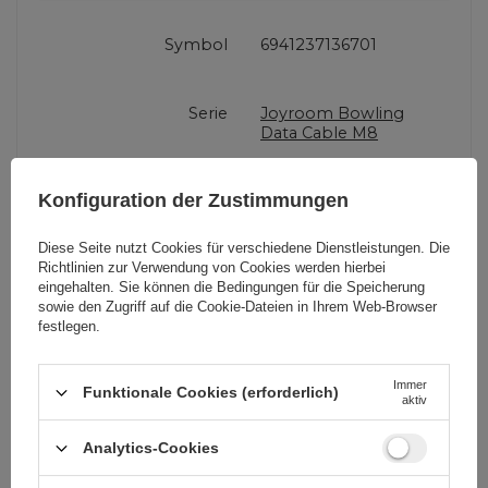
Symbol
6941237136701
Serie
Joyroom Bowling
Data Cable M8
Konfiguration der Zustimmungen
Garantie
Mobiltelefonzubehör
Diese Seite nutzt Cookies für verschiedene Dienstleistungen. Die
Richtlinien zur Verwendung von Cookies
werden hierbei
Verpackungshöhe in
13
eingehalten. Sie können die Bedingungen für die Speicherung
Zentimetern
sowie den Zugriff auf die Cookie-Dateien in Ihrem Web-Browser
festlegen.
Verpackungsbreite in
6
Zentimetern
Immer
Funktionale Cookies (erforderlich)
aktiv
Verpackungslänge in
2
Analytics-Cookies
Zentimetern