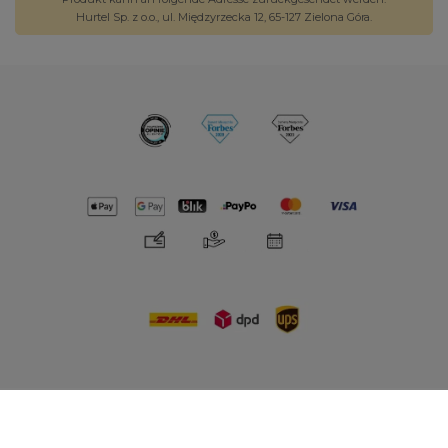
Hurtel Sp. z o.o., ul. Międzyrzecka 12, 65-127 Zielona Góra.