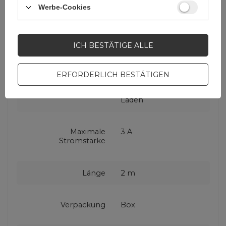
Werbe-Cookies
EAN
6941237136701
ICH BESTÄTIGE ALLE
Farbe
Grün
ERFORDERLICH BESTÄTIGEN
Kabel Funktion
Datenübertragung
Laden
Maximale
3 A
Stromstärke
Länge
2 m
Verpackung
Box