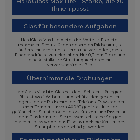
HardGlass Max Lite – Stärke, die zu
Ihnen passt
Glas für besondere Aufgaben
HardGlass Max Lite bietet drei Vorteile: Es bietet
maximalen Schutz für den gesamten Bildschirm, ist
äußerst einfach zu installieren und verhindert, dass
Fingerabdrücke zurückbleiben. Nur 0,3 mm Dicke und
eine kristallklare Struktur garantieren ein
verzerrungsfreies Bild.
Übernimmt die Drohungen
HardGlass Max Lite-Glas hat den höchsten Härtegrad –
9H laut Wolf-Wilburn – und schützt den gesamten
abgerundeten Bildschirm des Telefons. Es wurde bei
einer Temperatur von 400°C gehärtet. In einer
gefährlichen Situation kann es zu Kratzern und Rissen auf
dem Glas kommen. Sie müssen sich keine Sorgen
machen, dass weder das Display noch die Kanten des
Smartphones beschädigt werden.