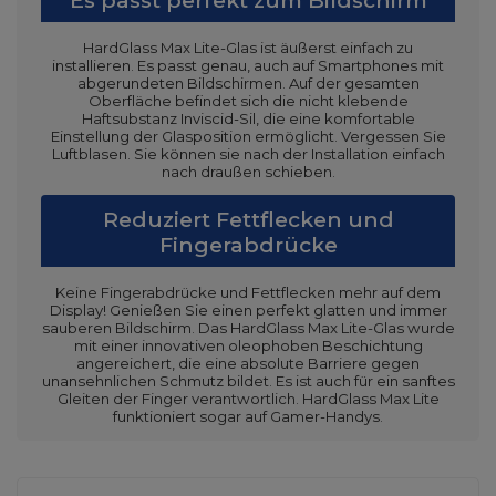
Es passt perfekt zum Bildschirm
HardGlass Max Lite-Glas ist äußerst einfach zu
installieren. Es passt genau, auch auf Smartphones mit
abgerundeten Bildschirmen. Auf der gesamten
Oberfläche befindet sich die nicht klebende
Haftsubstanz Inviscid-Sil, die eine komfortable
Einstellung der Glasposition ermöglicht. Vergessen Sie
Luftblasen. Sie können sie nach der Installation einfach
nach draußen schieben.
Reduziert Fettflecken und
Fingerabdrücke
Keine Fingerabdrücke und Fettflecken mehr auf dem
Display! Genießen Sie einen perfekt glatten und immer
sauberen Bildschirm. Das HardGlass Max Lite-Glas wurde
mit einer innovativen oleophoben Beschichtung
angereichert, die eine absolute Barriere gegen
unansehnlichen Schmutz bildet. Es ist auch für ein sanftes
Gleiten der Finger verantwortlich. HardGlass Max Lite
funktioniert sogar auf Gamer-Handys.