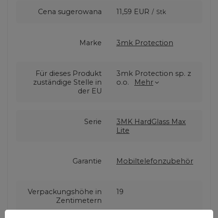
Cena sugerowana
11,59 EUR
/
Stk
Marke
3mk Protection
Für dieses Produkt
3mk Protection sp. z
zuständige Stelle in
o.o.
Mehr
der EU
Serie
3MK HardGlass Max
Lite
Garantie
Mobiltelefonzubehör
Verpackungshöhe in
19
Zentimetern