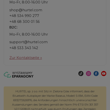
Mo-Fr, 8:00-16:00 Uhr
shop@hurtel.com
+48 534 990 277
+48 68 300 01 56
B2C:
Mo-Fr, 8:00-16:00 Uhr
support@hurtel.com
+48 533 343 142
Zur Kontaktseite »
HURTEL sp. z o.o. mit Sitz in Zielona Góra informiert, dass der
Bluetooth-Autoplayer der Marke Baseus, Modell S-09A, EAN-Code
6932172626976, die Anforderungen hinsichtlich unerwünschter
Aussendungen des Senders gemäß der Norm PN-ETSI EN 301 357
V2.1.1:2018-01 nicht erfüllt, was durch Prüfungen des Zentralen