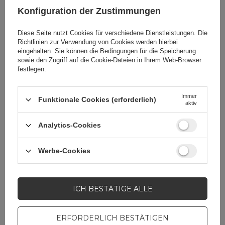
Konfiguration der Zustimmungen
Verpackungslänge in
8,2
Zentimetern
Diese Seite nutzt Cookies für verschiedene Dienstleistungen. Die
Richtlinien zur Verwendung von Cookies
werden hierbei
eingehalten. Sie können die Bedingungen für die Speicherung
Verpackungsbreite in
11
sowie den Zugriff auf die Cookie-Dateien in Ihrem Web-Browser
Zentimetern
festlegen.
Immer
Funktionale Cookies (erforderlich)
aktiv
Brauchen Sie Hilfe? Haben Sie
Analytics-Cookies
Fragen?
Stellen Sie eine Frage,
Werbe-Cookies
und wir werden
umgehend antworten
STELLE EINE FRAGE
und die interessantesten
Fragen und Antworten für
ICH BESTÄTIGE ALLE
andere veröffentlichen.
ERFORDERLICH BESTÄTIGEN