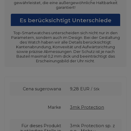
gewährleistet, die eine außergewöhnliche Haltbarkeit
garantiert!
Es berücksichtigt Unterschiede
Top-Smartwatches unterscheiden sich nicht nur in den
Parametern, sondern auch im Design. Bei der Gestaltung
des Watch haben wir alle Details berücksichtigt:
Kantenabrundung, Konvexität und Aufwärtsrichtung
sowie präzise Abmessungen. Der Schutz ist je nach
Bauteil maximal 0,2 mm dick und beeinträchtigt das
Erscheinungsbild der Uhr nicht.
Cena sugerowana
9,28 EUR
/
Stk
Marke
3mk Protection
Für dieses Produkt
3mk Protection sp. z
zuständige Stelle in
o.o.
Mehr