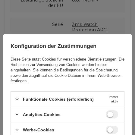
der EU
Serie
3mk Watch
Protection ARC
Konfiguration der Zustimmungen
Garantie
Mobiltelefonzubehör
Diese Seite nutzt Cookies für verschiedene Dienstleistungen. Die
Richtlinien zur Verwendung von Cookies
werden hierbei
Verpackungshöhe in
15,5
eingehalten. Sie können die Bedingungen für die Speicherung
Zentimetern
sowie den Zugriff auf die Cookie-Dateien in Ihrem Web-Browser
festlegen.
Verpackungslänge in
3
Zentimetern
Immer
Funktionale Cookies (erforderlich)
aktiv
Analytics-Cookies
Verpackungsbreite in
9
Zentimetern
Werbe-Cookies