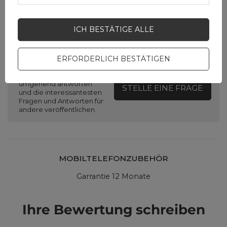
ICH BESTÄTIGE ALLE
Brauchen Sie Hilfe? Haben Sie
Fragen?
ERFORDERLICH BESTÄTIGEN
Stellen Sie eine Frage,
und wir werden
umgehend antworten
STELLE EINE FRAGE
und die interessantesten
Fragen und Antworten für
andere veröffentlichen.
MOBILTELEFONZUBEHÖR
Garrantie 12 Monate
Ihre Bewertung schreiben