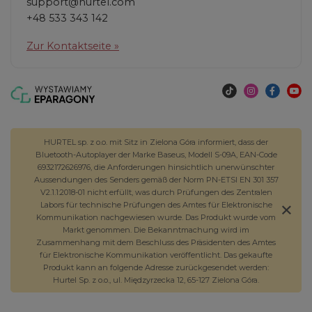
support@hurtel.com
+48 533 343 142
Zur Kontaktseite »
HURTEL sp. z o.o. mit Sitz in Zielona Góra informiert, dass der
Bluetooth-Autoplayer der Marke Baseus, Modell S-09A, EAN-Code
6932172626976, die Anforderungen hinsichtlich unerwünschter
Aussendungen des Senders gemäß der Norm PN-ETSI EN 301 357
V2.1.1:2018-01 nicht erfüllt, was durch Prüfungen des Zentralen
Labors für technische Prüfungen des Amtes für Elektronische
Kommunikation nachgewiesen wurde. Das Produkt wurde vom
Markt genommen. Die Bekanntmachung wird im
Zusammenhang mit dem Beschluss des Präsidenten des Amtes
für Elektronische Kommunikation veröffentlicht. Das gekaufte
Produkt kann an folgende Adresse zurückgesendet werden:
Hurtel Sp. z o.o., ul. Międzyrzecka 12, 65-127 Zielona Góra.