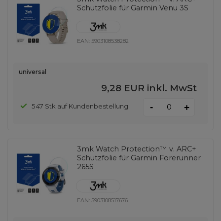
Schutzfolie für Garmin Venu 3S
EAN:
5903108538282
universal
9,28 EUR
inkl. MwSt
-
547 Stk auf Kundenbestellung
+
3mk Watch Protection™ v. ARC+
Schutzfolie für Garmin Forerunner
265S
EAN:
5903108517676