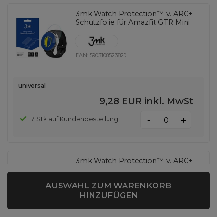
3mk Watch Protection™ v. ARC+
Schutzfolie für Amazfit GTR Mini
EAN:
5903108523820
universal
9,28 EUR
inkl. MwSt
-
7 Stk auf Kundenbestellung
+
3mk Watch Protection™ v. ARC+
Schutzfolie auf Garett GRC MAXX
AUSWAHL ZUM WARENKORB
HINZUFÜGEN
EAN:
5903108532501