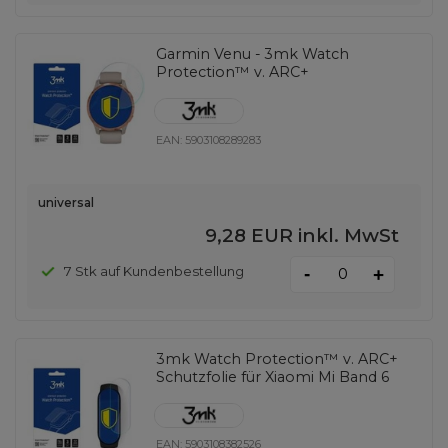
Garmin Venu - 3mk Watch
Protection™ v. ARC+
EAN:
5903108289283
universal
9,28 EUR
inkl. MwSt
-
7 Stk auf Kundenbestellung
+
3mk Watch Protection™ v. ARC+
Schutzfolie für Xiaomi Mi Band 6
EAN:
5903108382526