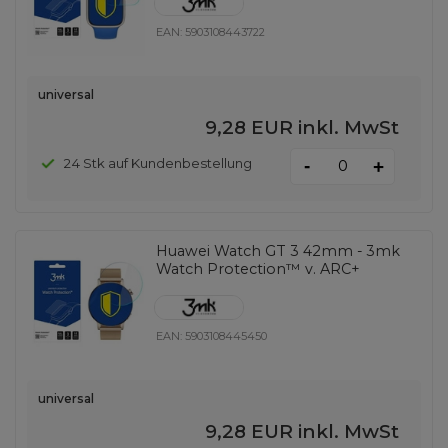
EAN:
5903108443722
universal
9,28 EUR
inkl. MwSt
-
24 Stk auf Kundenbestellung
+
Huawei Watch GT 3 42mm - 3mk
Watch Protection™ v. ARC+
EAN:
5903108445450
universal
9,28 EUR
inkl. MwSt