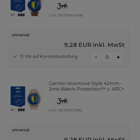
EAN:
5903108459488
universal
9,28 EUR
inkl. MwSt
-
13 Stk auf Kundenbestellung
+
Garmin Vivomove Style 42mm -
3mk Watch Protection™ v. ARC+
EAN:
5903108437882
universal
9,28 EUR
inkl. MwSt