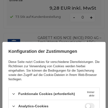
universal
9,28 EUR
inkl. MwSt
-
73 Stk auf Kundenbestellung
+
GARETT KIDS N!CE (NICE) PRO 4G –
3mk Watch Protection™ v. ARC+
Konfiguration der Zustimmungen
EAN:
5903108539111
Diese Seite nutzt Cookies für verschiedene Dienstleistungen. Die
Richtlinien zur Verwendung von Cookies
werden hierbei
eingehalten. Sie können die Bedingungen für die Speicherung
universal
sowie den Zugriff auf die Cookie-Dateien in Ihrem Web-Browser
festlegen.
9,28 EUR
inkl. MwSt
-
11 Stk auf Kundenbestellung
+
Immer
Funktionale Cookies (erforderlich)
aktiv
Analytics-Cookies