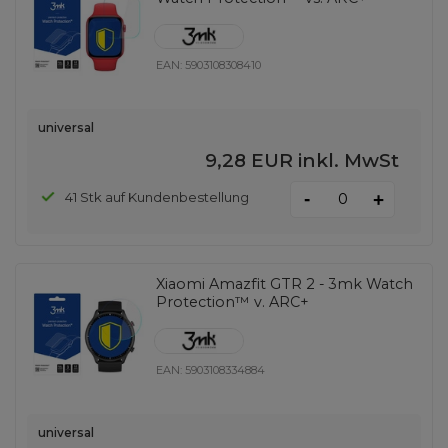
EAN:
5903108308410
universal
9,28 EUR
inkl. MwSt
-
41 Stk auf Kundenbestellung
+
Xiaomi Amazfit GTR 2 - 3mk Watch
Protection™ v. ARC+
EAN:
5903108334884
universal