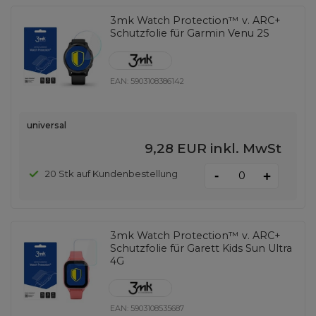
3mk Watch Protection™ v. ARC+
Schutzfolie für Garmin Venu 2S
EAN:
5903108386142
universal
9,28 EUR
inkl. MwSt
-
20 Stk auf Kundenbestellung
+
3mk Watch Protection™ v. ARC+
Schutzfolie für Garett Kids Sun Ultra
4G
EAN:
5903108535687