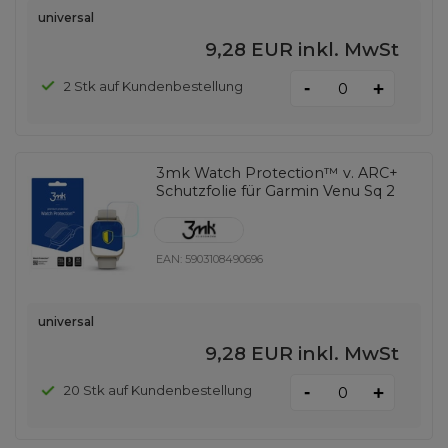
universal
9,28 EUR
inkl. MwSt
-
2 Stk auf Kundenbestellung
+
3mk Watch Protection™ v. ARC+
Schutzfolie für Garmin Venu Sq 2
EAN:
5903108490696
universal
9,28 EUR
inkl. MwSt
-
20 Stk auf Kundenbestellung
+