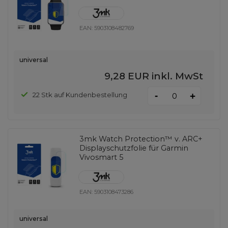
EAN:
5903108482769
universal
9,28 EUR
inkl. MwSt
-
22 Stk auf Kundenbestellung
+
3mk Watch Protection™ v. ARC+
Displayschutzfolie für Garmin
Vivosmart 5
EAN:
5903108473286
universal