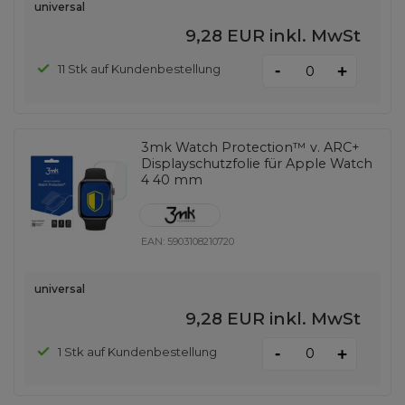
universal
9,28 EUR
inkl. MwSt
-
11 Stk auf Kundenbestellung
+
3mk Watch Protection™ v. ARC+
Displayschutzfolie für Apple Watch
4 40 mm
EAN:
5903108210720
universal
9,28 EUR
inkl. MwSt
-
1 Stk auf Kundenbestellung
+