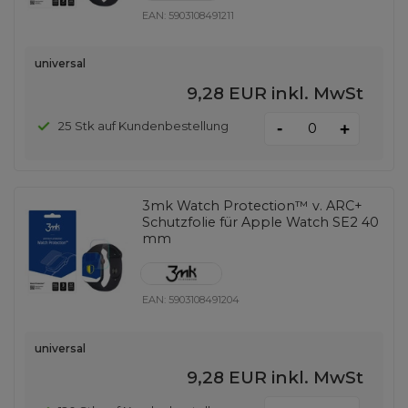
EAN:
5903108491211
universal
9,28 EUR
inkl. MwSt
-
25 Stk auf Kundenbestellung
+
3mk Watch Protection™ v. ARC+
Schutzfolie für Apple Watch SE2 40
mm
EAN:
5903108491204
universal
9,28 EUR
inkl. MwSt