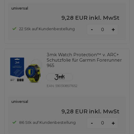
universal
9,28 EUR
inkl. MwSt
-
22 Stk auf Kundenbestellung
+
3mk Watch Protection™ v. ARC+
Schutzfolie für Garmin Forerunner
965
EAN:
5903108517652
universal
9,28 EUR
inkl. MwSt
-
86 Stk auf Kundenbestellung
+