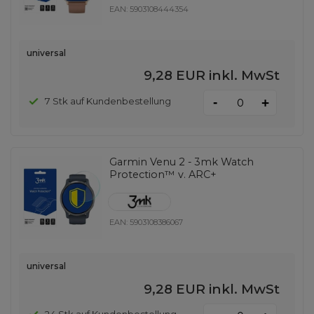
EAN:
5903108444354
universal
9,28 EUR
inkl. MwSt
-
7 Stk auf Kundenbestellung
+
Garmin Venu 2 - 3mk Watch
Protection™ v. ARC+
EAN:
5903108386067
universal
9,28 EUR
inkl. MwSt