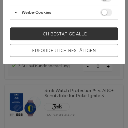
3mk Watch Protection™ v. ARC+
Schutzfolie für Fitbit Versa 3 / 4
Werbe-Cookies
EAN:
5903108495295
ICH BESTÄTIGE ALLE
universal
ERFORDERLICH BESTÄTIGEN
9,28 EUR
inkl. MwSt
-
3 Stk auf Kundenbestellung
+
3mk Watch Protection™ v. ARC+
Schutzfolie für Polar Ignite 3
EAN:
5903108496230