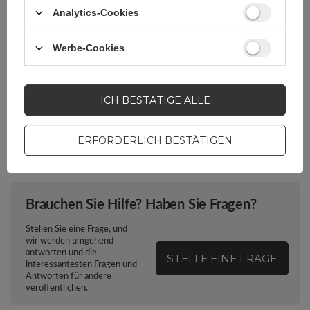
Analytics-Cookies
Kompatibilität -
Microsoft Surface Pro 8
Gerätemodell
Werbe-Cookies
Verpackung
Box
ICH BESTÄTIGE ALLE
Euro-Loch
Ja
ERFORDERLICH BESTÄTIGEN
Brauchen Sie Hilfe? Haben Sie Fragen?
Stellen Sie eine Frage, und
wir werden umgehend
antworten und die
STELLE EINE FRAGE
interessantesten Fragen und
Antworten für andere
veröffentlichen.