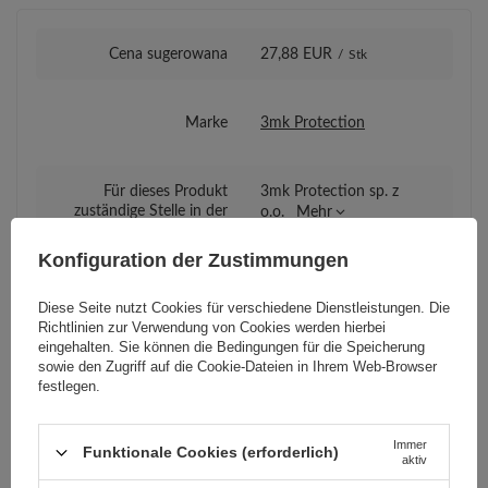
Cena sugerowana
27,88 EUR
/
Stk
Marke
3mk Protection
Für dieses Produkt
3mk Protection sp. z
zuständige Stelle in der
o.o.
Mehr
EU
Konfiguration der Zustimmungen
Serie
do 8.3" 3mk Paper Feeling
Diese Seite nutzt Cookies für verschiedene Dienstleistungen. Die
Richtlinien zur Verwendung von Cookies
werden hierbei
eingehalten. Sie können die Bedingungen für die Speicherung
sowie den Zugriff auf die Cookie-Dateien in Ihrem Web-Browser
Garantie
Mobiltelefonzubehör
festlegen.
Kompatibilität -
Microsoft
Immer
Funktionale Cookies (erforderlich)
Gerätehersteller
aktiv