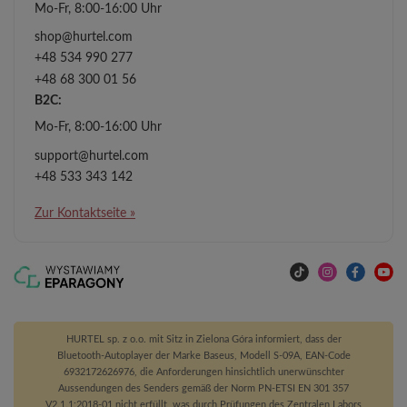
Mo-Fr, 8:00-16:00 Uhr
shop@hurtel.com
+48 534 990 277
+48 68 300 01 56
B2C:
Mo-Fr, 8:00-16:00 Uhr
support@hurtel.com
+48 533 343 142
Zur Kontaktseite »
HURTEL sp. z o.o. mit Sitz in Zielona Góra informiert, dass der
Bluetooth-Autoplayer der Marke Baseus, Modell S-09A, EAN-Code
6932172626976, die Anforderungen hinsichtlich unerwünschter
Aussendungen des Senders gemäß der Norm PN-ETSI EN 301 357
V2.1.1:2018-01 nicht erfüllt, was durch Prüfungen des Zentralen Labors