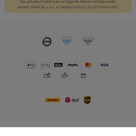
Das gekaufte Produkt kann an folgende Adresse zurückgesendet
werden: Hurtel Sp. z o.o., ul. Międzyrzecka 12, 65-127 Zielona Góra.