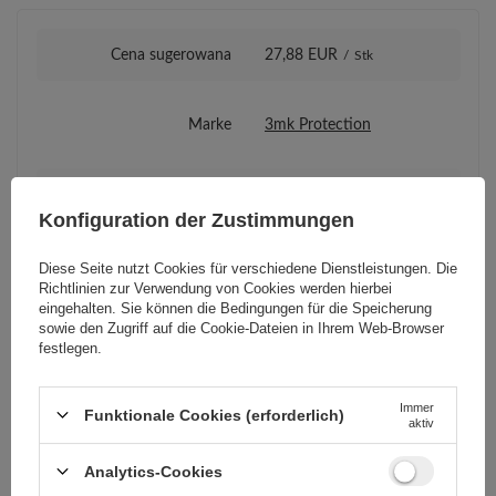
Cena sugerowana
27,88 EUR
/
Stk
Marke
3mk Protection
Für dieses Produkt
3mk Protection sp. z
zuständige Stelle in der
o.o.
Mehr
Konfiguration der Zustimmungen
EU
Diese Seite nutzt Cookies für verschiedene Dienstleistungen. Die
Richtlinien zur Verwendung von Cookies
werden hierbei
Serie
do 8.3" 3mk Paper Feeling
eingehalten. Sie können die Bedingungen für die Speicherung
sowie den Zugriff auf die Cookie-Dateien in Ihrem Web-Browser
festlegen.
Garantie
Mobiltelefonzubehör
Immer
Funktionale Cookies (erforderlich)
aktiv
Kompatibilität -
Huawei
Gerätehersteller
Analytics-Cookies