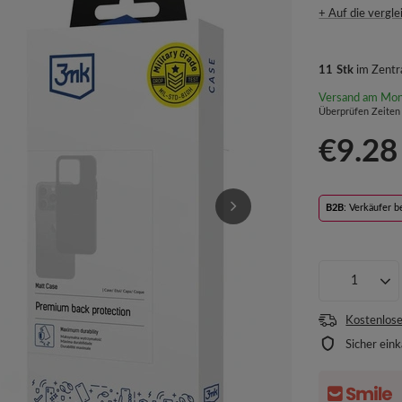
+ Auf die vergle
11
Stk
im Zentr
Versand
am Mon
Überprüfen Zeiten
€9.28
B2B
: Verkäufer 
Kostenlose
Sicher ein