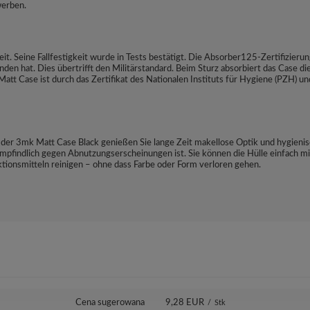
werben.
it. Seine Fallfestigkeit wurde in Tests bestätigt. Die Absorber125-Zertifizie
 hat. Dies übertrifft den Militärstandard. Beim Sturz absorbiert das Case die
tt Case ist durch das Zertifikat des Nationalen Instituts für Hygiene (PZH) u
 der 3mk Matt Case Black genießen Sie lange Zeit makellose Optik und hygieni
nempfindlich gegen Abnutzungserscheinungen ist. Sie können die Hülle einfach 
ktionsmitteln reinigen – ohne dass Farbe oder Form verloren gehen.
Cena sugerowana
9,28 EUR
/
Stk