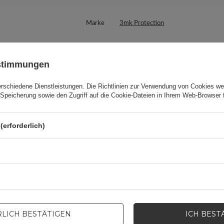
Marke
3mk Protection
s Produkt zuständige Stelle in der EU
3mk Protection sp. z o.o.
Mehr
ustimmungen
Serie
3MK Matt Case
erschiedene Dienstleistungen. Die
Richtlinien zur Verwendung von Cookies
wer
Speicherung sowie den Zugriff auf die Cookie-Dateien in Ihrem Web-Browser 
Garantie
Mobiltelefonzubehör
(erforderlich)
Verpackungshöhe in Zentimetern
19,5
Verpackungslänge in Zentimetern
1,6
Verpackungsbreite in Zentimetern
8,5
LICH BESTÄTIGEN
ICH BEST