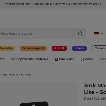
Informationen über Produkte, die aus dem Verkauf genommen wurden »
Bestseller
Sonderangebot
EOL
B Ware
Markenz
äte
Angewandte Elektronik
Foto, Video
Audio
 Honor 90 Lite – Schwarz
3mk Mat
Lite – 
EAN: 5903108