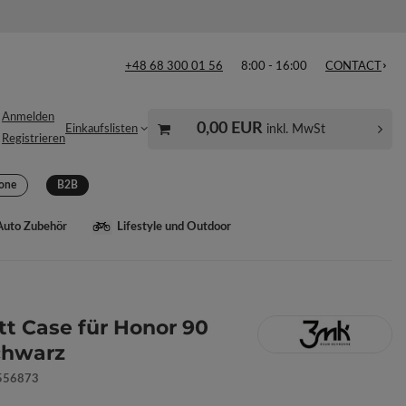
+48 68 300 01 56
8:00 - 16:00
CONTACT
Anmelden
0,00 EUR
inkl. MwSt
Einkaufslisten
Registrieren
one
B2B
Auto Zubehör
Lifestyle und Outdoor
t Case für Honor 90
Schwarz
556873