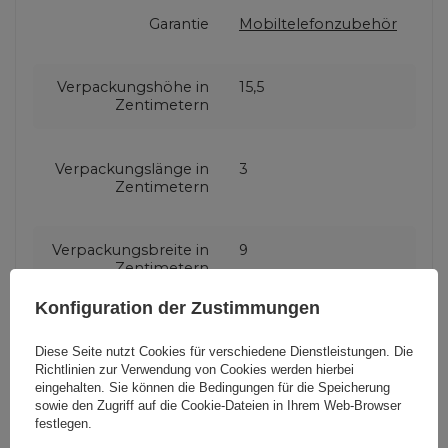
Garantie
Mobiltelefonzubehör
Verpackungshöhe in
15,5
Zentimetern
Verpackungslänge in
3
Zentimetern
Verpackungsbreite in
9
Zentimetern
Konfiguration der Zustimmungen
Diese Seite nutzt Cookies für verschiedene Dienstleistungen. Die
Richtlinien zur Verwendung von Cookies
werden hierbei
Brauchen Sie Hilfe? Haben Sie
eingehalten. Sie können die Bedingungen für die Speicherung
Fragen?
sowie den Zugriff auf die Cookie-Dateien in Ihrem Web-Browser
festlegen.
Stellen Sie eine Frage,