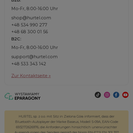
B2B:
Mo-Fr, 8:00-16:00 Uhr
shop@hurtel.com
+48 534 990 277
+48 68 300 01 56
B2C:
Mo-Fr, 8:00-16:00 Uhr
support@hurtel.com
+48 533 343 142
Zur Kontaktseite »
HURTEL sp. z o.o. mit Sitz in Zielona Góra informiert, dass der
Bluetooth-Autoplayer der Marke Baseus, Modell S-09A, EAN-Code
6932172626976, die Anforderungen hinsichtlich unerwünschter
Aussendungen des Senders gemäß der Norm PN-ETSI EN 301 357