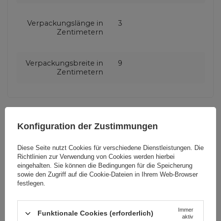
Verpackungslänge in
3
Zentimetern
Verpackungsbreite in
9
Zentimetern
Konfiguration der Zustimmungen
Brauchen Sie Hilfe? Haben Sie
Fragen?
Diese Seite nutzt Cookies für verschiedene Dienstleistungen. Die
Richtlinien zur Verwendung von Cookies
werden hierbei
Stellen Sie eine Frage,
eingehalten. Sie können die Bedingungen für die Speicherung
und wir werden
umgehend antworten
sowie den Zugriff auf die Cookie-Dateien in Ihrem Web-Browser
STELLE EINE FRAGE
und die interessantesten
festlegen.
Fragen und Antworten für
andere veröffentlichen.
Immer
Funktionale Cookies (erforderlich)
aktiv