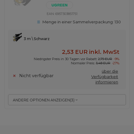
EAN:
6957303851751
Menge in einer Sammelverpackung:
130
3 m \ Schwarz
2,53 EUR
inkl. MwSt
Niedrigster Preis in 30 Tagen vor Rabatt:
2,79 EUR
-9%
Normaler Preis:
3,48 EUR
-27%
über die
Nicht verfügbar
Verfügbarkeit
informieren
ANDERE OPTIONEN ANZEIGEN
(
3
)