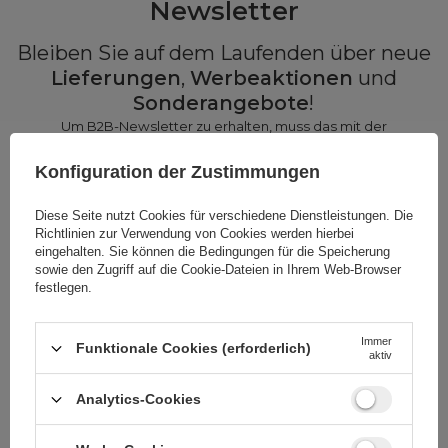
Newsletter
Bleiben Sie auf dem Laufenden über neue
Lieferungen
,
Werbeaktionen
und
Sonderangebote
!
Um B2B-Newsletter zu erhalten, muss das mit der
angegebenen E-Mail verknüpfte Konto den
Großhandelsstatus
haben
.
Konfiguration der Zustimmungen
Diese Seite nutzt Cookies für verschiedene Dienstleistungen. Die
Geben Sie Ihren Vornamen ein
Richtlinien zur Verwendung von Cookies
werden hierbei
eingehalten. Sie können die Bedingungen für die Speicherung
sowie den Zugriff auf die Cookie-Dateien in Ihrem Web-Browser
festlegen.
Geben Sie Ihre E-Mail
Immer
Ich willige in die Verarbeitung meiner
Funktionale Cookies (erforderlich)
aktiv
personenbezogenen Daten (E-Mail-Adresse) zum
Zweck der Zusendung eines Newsletters mit
kommerziellen Informationen (Marketing) ein. Mehr
Analytics-Cookies
lesen unter
Datenschutz.