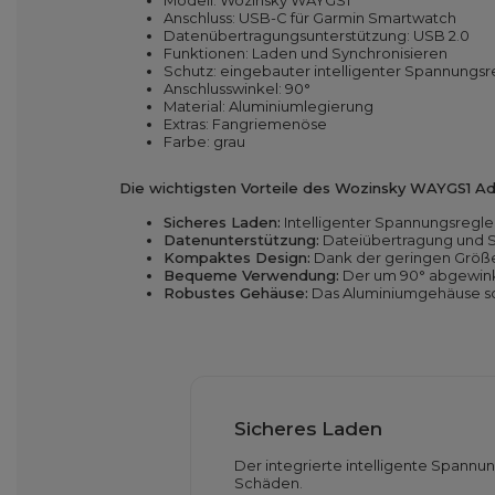
Modell: Wozinsky WAYGS1
Anschluss: USB-C für Garmin Smartwatch
Datenübertragungsunterstützung: USB 2.0
Funktionen: Laden und Synchronisieren
Schutz: eingebauter intelligenter Spannungsr
Anschlusswinkel: 90°
Material: Aluminiumlegierung
Extras: Fangriemenöse
Farbe: grau
Die wichtigsten Vorteile des Wozinsky WAYGS1 Ad
Sicheres Laden:
Intelligenter Spannungsregle
Datenunterstützung:
Dateiübertragung und S
Kompaktes Design:
Dank der geringen Größe 
Bequeme Verwendung:
Der um 90° abgewinke
Robustes Gehäuse:
Das Aluminiumgehäuse sor
Sicheres Laden
Der integrierte intelligente Spannu
Schäden.