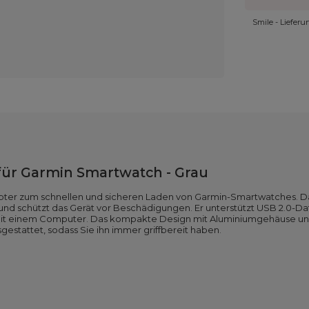
Smile - Liefer
ür Garmin Smartwatch - Grau
pter zum schnellen und sicheren Laden von Garmin-Smartwatches. Da
g und schützt das Gerät vor Beschädigungen. Er unterstützt USB 2.0-
it einem Computer. Das kompakte Design mit Aluminiumgehäuse und 
sgestattet, sodass Sie ihn immer griffbereit haben.