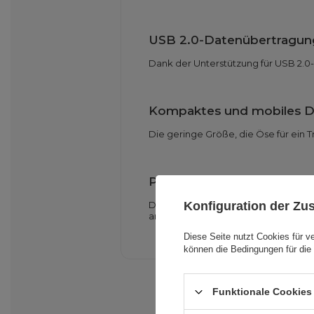
USB 2.0-Datenübertragun
Dank der Unterstützung für USB 2.0
Kompaktes und mobiles D
Die geringe Größe, die Öse für ein
Praktischer 90°-Anschluss
Die Halterung mit abgewinkeltem S
Konfiguration der Z
anzuschließen.
Diese Seite nutzt Cookies für v
können die Bedingungen für die 
Funktionale Cookies 