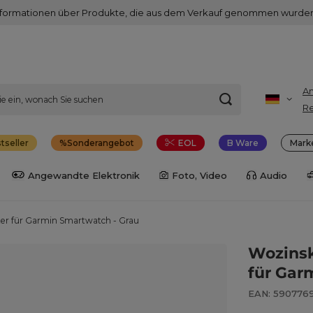
nformationen über Produkte, die aus dem Verkauf genommen wurden
A
Re
tseller
Sonderangebot
EOL
B Ware
Mark
Angewandte Elektronik
Foto, Video
Audio
r für Garmin Smartwatch - Grau
Wozins
für Gar
EAN: 590776