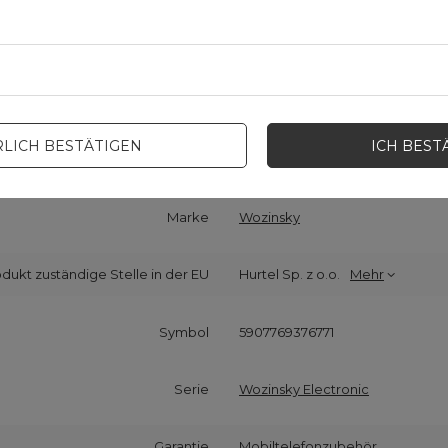
LICH BESTÄTIGEN
ICH BEST
Cena sugerowana
3,02 EUR
/
Stk
Marke
Wozinsky
odukt zuständige Stelle in der EU
Hurtel Sp. z o.o.
Mehr
Symbol
5907769376771
Serie
Wozinsky Electronic
Garantie
Mobiltelefonzubehör