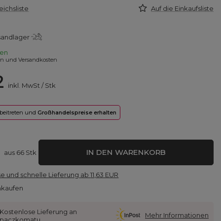
eichsliste
Auf die Einkaufsliste
sandlager
en
en und Versandkosten
2
inkl. MwSt
/
Stk
 beitreten und
Großhandelspreise erhalten
IN DEN WARENKORB
aus
66
Stk
e und schnelle Lieferung
ab
11,63 EUR
nkaufen
Kostenlose Lieferung an
Mehr Informationen
paczkomatu