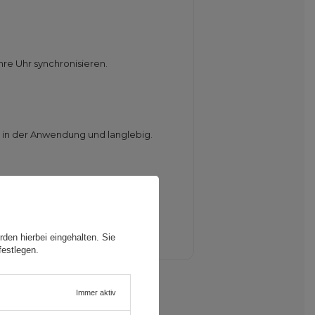
re Uhr synchronisieren.
 in der Anwendung und langlebig.
ngen problemlos zum Laden
den hierbei eingehalten. Sie
festlegen.
Immer aktiv