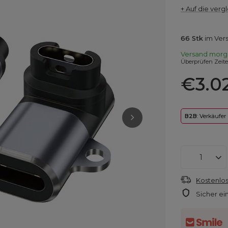
+ Auf die vergl
66
Stk
im Ver
Versand
morg
Überprüfen Zeit
€3.0
B2B
: Verkäufer
Kostenlos
Sicher ei