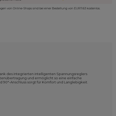
ungen von Online-Shops sind bei einer Bestellung von
EUR11.63
kostenlos.
nk des integrierten intelligenten Spannungsreglers
Datenübertragung und ermöglicht so eine einfache
90°-Anschluss sorgt für Komfort und Langlebigkeit.