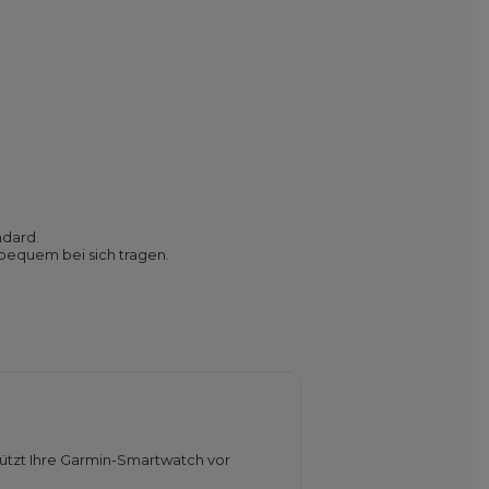
ndard.
bequem bei sich tragen.
hützt Ihre Garmin-Smartwatch vor