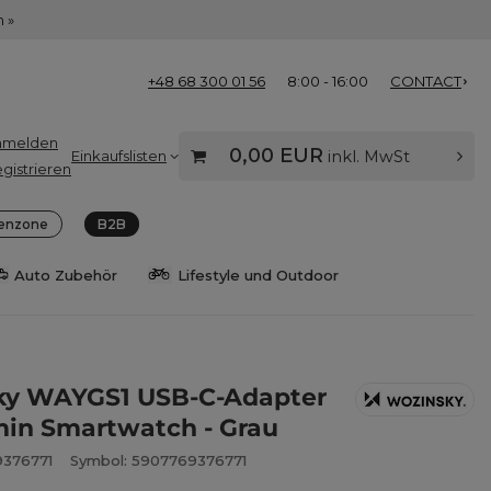
 »
+48 68 300 01 56
8:00 - 16:00
CONTACT
nmelden
0,00 EUR
Einkaufslisten
inkl. MwSt
gistrieren
enzone
B2B
Auto Zubehör
Lifestyle und Outdoor
ky WAYGS1 USB-C-Adapter
min Smartwatch - Grau
9376771
Symbol: 5907769376771