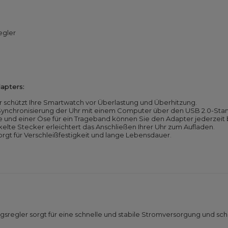
egler
apters:
r schützt Ihre Smartwatch vor Überlastung und Überhitzung.
ynchronisierung der Uhr mit einem Computer über den USB 2.0-Sta
und einer Öse für ein Trageband können Sie den Adapter jederzeit 
lte Stecker erleichtert das Anschließen Ihrer Uhr zum Aufladen.
gt für Verschleißfestigkeit und lange Lebensdauer.
ngsregler sorgt für eine schnelle und stabile Stromversorgung und sc