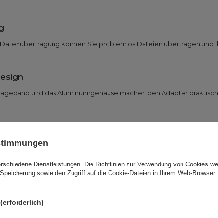
g
-Datenübertragung können Sie problemlos Dateien übertragen und Ih
esign
 Trageband und das Aluminiumgehäuse machen den Adapter praktisch
tecker ermöglicht Ihnen, die Uhr auch unter schwierigsten Bedingu
ustimmungen
erschiedene Dienstleistungen. Die
Richtlinien zur Verwendung von Cookies
wer
Speicherung sowie den Zugriff auf die Cookie-Dateien in Ihrem Web-Browser 
(erforderlich)