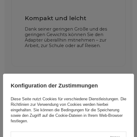
Kompakt und leicht
Dank seiner geringen Größe und des
geringen Gewichts können Sie den
Adapter überallhin mitnehmen – zur
Arbeit, zur Schule oder auf Reisen.
Konfiguration der Zustimmungen
Diese Seite nutzt Cookies für verschiedene Dienstleistungen. Die
Richtlinien zur Verwendung von Cookies
werden hierbei
Cena sugerowana
3,49 EUR
/
Stk
eingehalten. Sie können die Bedingungen für die Speicherung
sowie den Zugriff auf die Cookie-Dateien in Ihrem Web-Browser
festlegen.
Marke
Wozinsky