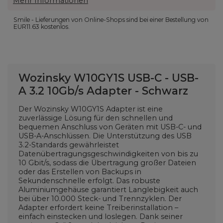
Mehr Informationen
Smile - Lieferungen von Online-Shops sind bei einer Bestellung von
EUR11.63
kostenlos.
Wozinsky W10GY1S USB-C - USB-
A 3.2 10Gb/s Adapter - Schwarz
Der Wozinsky W10GY1S Adapter ist eine
zuverlässige Lösung für den schnellen und
bequemen Anschluss von Geräten mit USB-C- und
USB-A-Anschlüssen. Die Unterstützung des USB
3.2-Standards gewährleistet
Datenübertragungsgeschwindigkeiten von bis zu
10 Gbit/s, sodass die Übertragung großer Dateien
oder das Erstellen von Backups in
Sekundenschnelle erfolgt. Das robuste
Aluminiumgehäuse garantiert Langlebigkeit auch
bei über 10.000 Steck- und Trennzyklen. Der
Adapter erfordert keine Treiberinstallation –
einfach einstecken und loslegen. Dank seiner