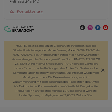
+48 533 343 142
Zur Kontaktseite »
HURTEL sp. z o.o. mit Sitz in Zielona Góra informiert, dass der
Bluetooth-Autoplayer der Marke Baseus, Modell S-09A, EAN-Code
6932172626976, die Anforderungen hinsichtlich unerwünschter
Aussendungen des Senders gemäß der Norm PN-ETSI EN 301 357
V2.1.1:2018-01 nicht erfüllt, was durch Prüfungen des Zentralen
Labors für technische Prüfungen des Amtes für Elektronische
Kommunikation nachgewiesen wurde. Das Produkt wurde vom
Markt genommen. Die Bekanntmachung wird im
Zusammenhang mit dem Beschluss des Präsidenten des Amtes
für Elektronische Kommunikation veröffentlicht. Das gekaufte
Produkt kann an folgende Adresse zurückgesendet werden:
Hurtel Sp. z o.o., ul. Międzyrzecka 12, 65-127 Zielona Góra.