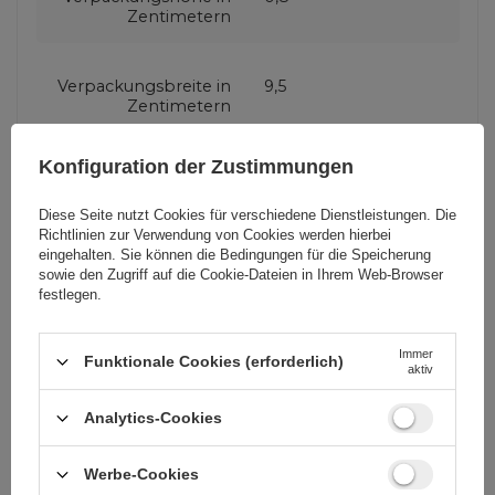
Zentimetern
Verpackungsbreite in
9,5
Zentimetern
Konfiguration der Zustimmungen
Verpackungslänge in
18,5
Zentimetern
Diese Seite nutzt Cookies für verschiedene Dienstleistungen. Die
Richtlinien zur Verwendung von Cookies
werden hierbei
eingehalten. Sie können die Bedingungen für die Speicherung
Verpackung
Box
sowie den Zugriff auf die Cookie-Dateien in Ihrem Web-Browser
festlegen.
Kompatibilität -
OnePlus
Gerätehersteller
Immer
Funktionale Cookies (erforderlich)
aktiv
Analytics-Cookies
Farbe
Schwarz
Werbe-Cookies