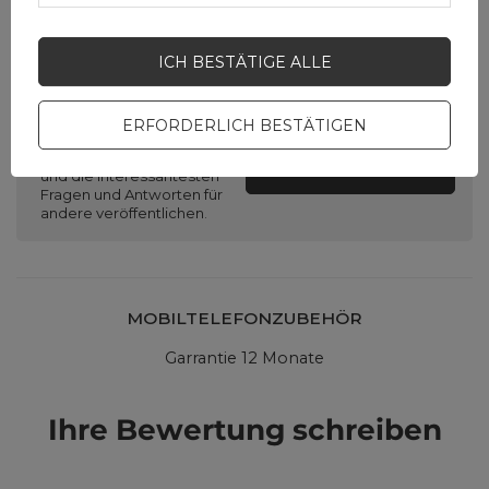
Brauchen Sie Hilfe? Haben Sie
ICH BESTÄTIGE ALLE
Fragen?
Stellen Sie eine Frage,
ERFORDERLICH BESTÄTIGEN
und wir werden
umgehend antworten
STELLE EINE FRAGE
und die interessantesten
Fragen und Antworten für
andere veröffentlichen.
MOBILTELEFONZUBEHÖR
Garrantie 12 Monate
Ihre Bewertung schreiben