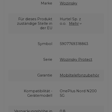
Marke
Wozinsky
Für dieses Produkt
Hurtel Sp. z
zuständige Stelle in
o.o.
Mehr
der EU
Symbol
5907769318863
Serie
Wozinsky Protect
Garantie
Mobiltelefonzubehör
Kompatibilität -
OnePlus Nord N200
Gerätemodell
5G
Verpackungshöhe in
0,8