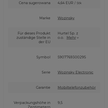
Cena sugerowana
4,64 EUR
/
Stk
Marke
Wozinsky
Für dieses Produkt
Hurtel Sp. z
zuständige Stelle in
o.o.
Mehr
der EU
Symbol
5907769300295
Serie
Wozinsky Electronic
Garantie
Mobiltelefonzubehör
Verpackungshöhe in
9,5
Zentimetern