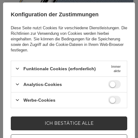
Konfiguration der Zustimmungen
Diese Seite nutzt Cookies für verschiedene Dienstleistungen. Die
Richtlinien zur Verwendung von Cookies
werden hierbei
eingehalten. Sie können die Bedingungen für die Speicherung
Kleine Handyhalterung für das
sowie den Zugriff auf die Cookie-Dateien in Ihrem Web-Browser
Armaturenbrett
festlegen.
Klein, leicht und vielseitig – das ist die
Halterung Wozinsky WMH-06.
Ihre
Immer
kompakte Größe gewährleistet freie
Funktionale Cookies (erforderlich)
aktiv
Sicht auf die Straße
und sorgt so für Ihre
Sicherheit. Ein weiterer Vorteil ist das
Analytics-Cookies
moderne Design
, das besonders
Besitzer moderner Autos zu schätzen
wissen. Die Halterung Wozinsky ist klein
Werbe-Cookies
genug, um bei der Montage am
Armaturenbrett unauffällig zu wirken.
ICH BESTÄTIGE ALLE