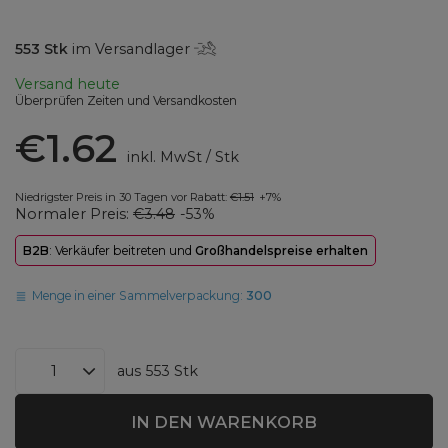
553
Stk
im Versandlager
Versand
heute
Überprüfen Zeiten und Versandkosten
€1.62
inkl. MwSt
/
Stk
Niedrigster Preis in 30 Tagen vor Rabatt:
€1.51
+7%
Normaler Preis:
€3.48
-53%
B2B
: Verkäufer beitreten und
Großhandelspreise erhalten
Menge in einer Sammelverpackung:
300
aus
553
Stk
IN DEN WARENKORB