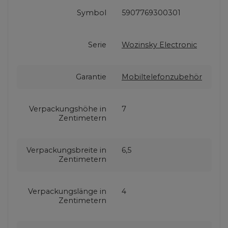
Symbol
5907769300301
Serie
Wozinsky Electronic
Garantie
Mobiltelefonzubehör
Verpackungshöhe in
7
Zentimetern
Verpackungsbreite in
6,5
Zentimetern
Verpackungslänge in
4
Zentimetern