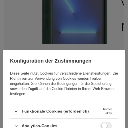
Konfiguration der Zustimmungen
iPhone 12 Pro Max Hülle – perfekt
Diese Seite nutzt Cookies für verschiedene Dienstleistungen. Die
abgestimmt
Richtlinien zur Verwendung von Cookies
werden hierbei
eingehalten. Sie können die Bedingungen für die Speicherung
Das Wozinsky Kickstand Case ist
sowie den Zugriff auf die Cookie-Dateien in Ihrem Web-Browser
kinderleicht zu installieren
. Das TPU-
festlegen.
Material ist robust und dennoch flexibel,
sodass es sich leichter an Ihrem
Smartphone anbringen lässt. Besonders
Immer
Funktionale Cookies (erforderlich)
wichtig:
Das Case schmiegt sich perfekt
aktiv
an Ihr Handymodell an
und bietet
gleichzeitig vollen Zugriff auf alle Tasten,
Analytics-Cookies